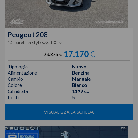
Peugeot
208
1.2 puretech style s&s 100cv
17.170
€
23.375 €
Tipologia
Nuovo
Alimentazione
Benzina
Cambio
Manuale
Colore
Bianco
Cilindrata
1199 cc
Posti
5
VISUALIZZA LA SCHEDA