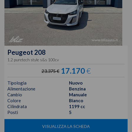
Peugeot
208
1.2 puretech style s&s 100cv
17.170
€
23.375 €
Tipologia
Nuovo
Alimentazione
Benzina
Cambio
Manuale
Colore
Bianco
Cilindrata
1199 cc
Posti
5
VISUALIZZA LA SCHEDA