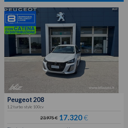
Peugeot
208
1.2 turbo style 100cv
17.320
€
23.975 €