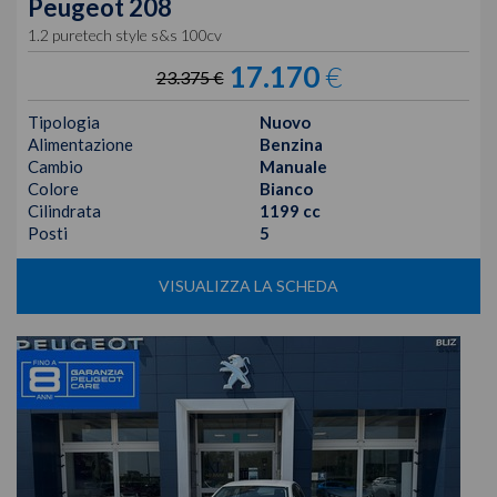
Peugeot
208
1.2 puretech style s&s 100cv
17.170
€
23.375 €
Tipologia
Nuovo
Alimentazione
Benzina
Cambio
Manuale
Colore
Bianco
Cilindrata
1199 cc
Posti
5
VISUALIZZA LA SCHEDA