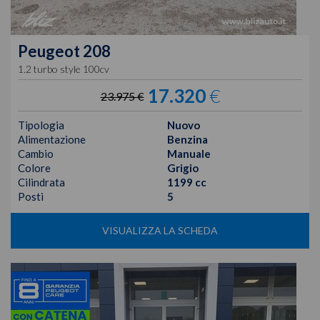
Peugeot
208
1.2 turbo style 100cv
17.320
€
23.975 €
Tipologia
Nuovo
Alimentazione
Benzina
Cambio
Manuale
Colore
Grigio
Cilindrata
1199 cc
Posti
5
VISUALIZZA LA SCHEDA