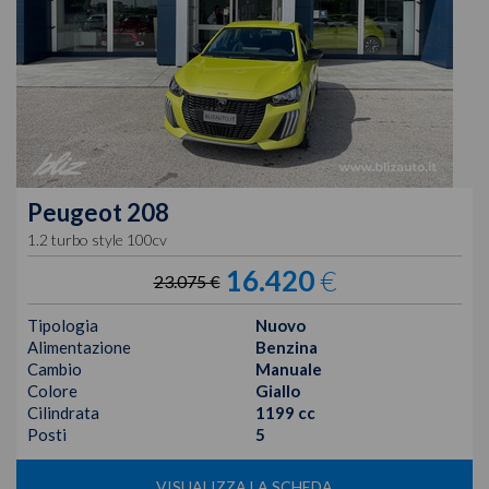
Peugeot
208
1.2 turbo style 100cv
16.420
€
23.075 €
Tipologia
Nuovo
Alimentazione
Benzina
Cambio
Manuale
Colore
Giallo
Cilindrata
1199 cc
Posti
5
VISUALIZZA LA SCHEDA