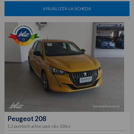
VISUALIZZA LA SCHEDA
Peugeot
208
1.2 puretech active pack s&s 100cv