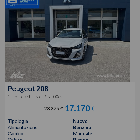
Peugeot
208
1.2 puretech style s&s 100cv
17.170
€
23.375 €
Tipologia
Nuovo
Alimentazione
Benzina
Cambio
Manuale
Colore
Bianco