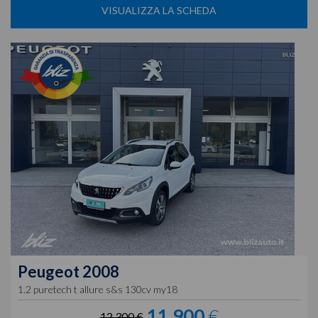
VISUALIZZA LA SCHEDA
Peugeot
2008
1.2 puretech t allure s&s 130cv my18
11.900
€
12.300 €