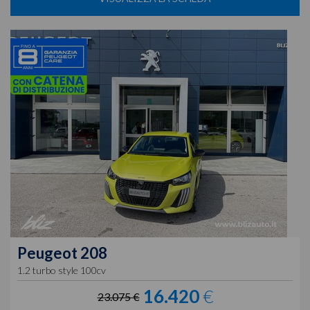
Peugeot
208
1.2 turbo style 100cv
16.420
€
23.075 €