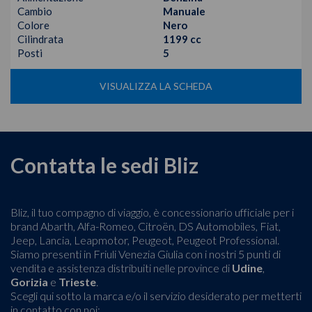
Cambio
Manuale
Colore
Nero
Cilindrata
1199 cc
Posti
5
VISUALIZZA LA SCHEDA
Contatta le sedi Bliz
Bliz, il tuo compagno di viaggio, è concessionario ufficiale per i
brand Abarth, Alfa-Romeo, Citroën, DS Automobiles, Fiat,
Jeep, Lancia, Leapmotor, Peugeot, Peugeot Professional.
Siamo presenti in Friuli Venezia Giulia con i nostri 5 punti di
vendita e assistenza distribuiti nelle province di
Udine
,
Gorizia
e
Trieste
.
Scegli qui sotto la marca e/o il servizio desiderato per metterti
in contatto con noi: