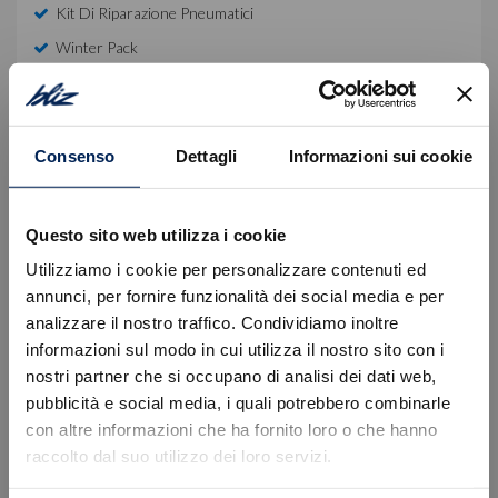
Kit Di Riparazione Pneumatici
Winter Pack
Equipaggiamento di serie
Consenso
Dettagli
Informazioni sui cookie
Descrizione
Questo sito web utilizza i cookie
Autovettura immatricolata in pronta consegna.
Prezzo valido con finanziamento Stellantis Financial
Utilizziamo i cookie per personalizzare contenuti ed
Services, offerta esclusa del Passaggio di proprietà
annunci, per fornire funzionalità dei social media e per
ed ulteriori spese.
analizzare il nostro traffico. Condividiamo inoltre
informazioni sul modo in cui utilizza il nostro sito con i
Per informazioni e preventivi personalizzati La
nostri partner che si occupano di analisi dei dati web,
invitiamo a prendere appuntamento con un nostro
Errore
pubblicità e social media, i quali potrebbero combinarle
consulente dedicato:
con altre informazioni che ha fornito loro o che hanno
Sede di Tavagnacco, Via Nazionale 52 | +39 0432
raccolto dal suo utilizzo dei loro servizi.
Caricamento veicoli non riuscito
575395
!
Not valid!