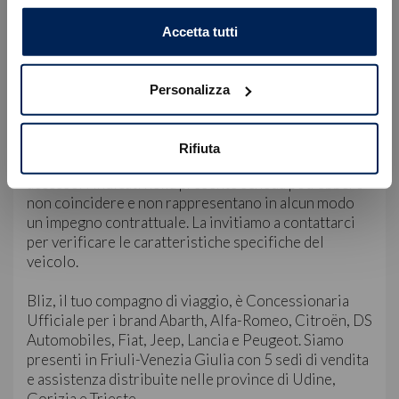
Sede di Castions di Strada, Via Udine 91 | +39 0432
OK
769252
Accetta tutti
Sede di Trieste, Via Flavia 47 | +39 040 827782
Servizio Clienti:
Personalizza
WhatsApp: +39 349 180 5149
E-mail: servizioclienti@blizauto.it
Rifiuta
Nota Bene: le immagini, la dotazione tecnica e gli
accessori indicati nella presente scheda potrebbero
non coincidere e non rappresentano in alcun modo
un impegno contrattuale. La invitiamo a contattarci
per verificare le caratteristiche specifiche del
veicolo.
Bliz, il tuo compagno di viaggio, è Concessionaria
Ufficiale per i brand Abarth, Alfa-Romeo, Citroën, DS
Automobiles, Fiat, Jeep, Lancia e Peugeot. Siamo
presenti in Friuli-Venezia Giulia con 5 sedi di vendita
e assistenza distribuite nelle province di Udine,
Gorizia e Trieste.