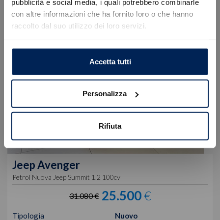
Errore
pubblicità e social media, i quali potrebbero combinarle
con altre informazioni che ha fornito loro o che hanno
raccolto dal suo utilizzo dei loro servizi.
Caricamento veicoli non riuscito
!
Not valid!
OK
Accetta tutti
Personalizza
Rifiuta
Jeep
Avenger
Petrol Nuova Jeep Summit 1.2 100cv
25.500
€
31.080 €
Tipologia
Nuovo