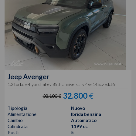
Jeep
Avenger
1.2 turbo e-hybrid mhev 85th anniversary 4xe 145cv edct6
32.800
€
38.100 €
Tipologia
Nuovo
Alimentazione
Ibrida benzina
Cambio
Automatico
Cilindrata
1199 cc
Posti
5