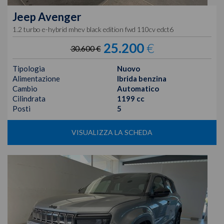
Jeep
Avenger
1.2 turbo e-hybrid mhev black edition fwd 110cv edct6
25.200
€
30.600 €
Tipologia
Nuovo
Alimentazione
Ibrida benzina
Cambio
Automatico
Cilindrata
1199 cc
Posti
5
VISUALIZZA LA SCHEDA