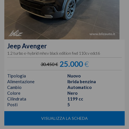
Jeep
Avenger
1.2 turbo e-hybrid mhev black edition fwd 110cv edct6
25.000
€
30.450 €
Tipologia
Nuovo
Alimentazione
Ibrida benzina
Cambio
Automatico
Colore
Nero
Cilindrata
1199 cc
Posti
5
VISUALIZZA LA SCHEDA