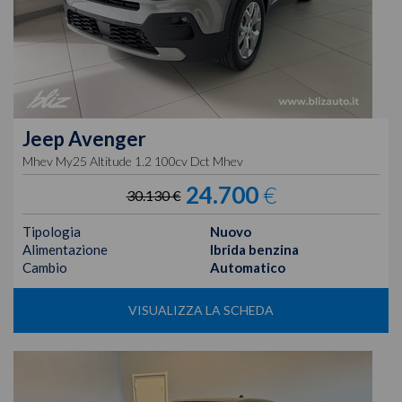
Jeep
Avenger
Mhev My25 Altitude 1.2 100cv Dct Mhev
24.700
€
30.130 €
Tipologia
Nuovo
Alimentazione
Ibrida benzina
Cambio
Automatico
VISUALIZZA LA SCHEDA