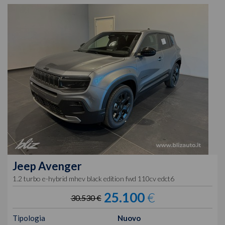
Jeep
Avenger
1.2 turbo e-hybrid mhev black edition fwd 110cv edct6
25.100
€
30.530 €
Tipologia
Nuovo