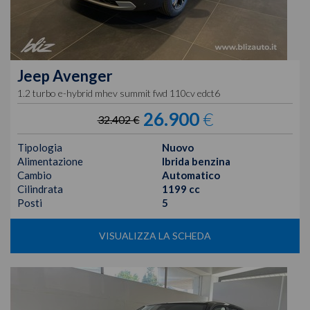
Jeep
Avenger
1.2 turbo e-hybrid mhev summit fwd 110cv edct6
26.900
€
32.402 €
Tipologia
Nuovo
Alimentazione
Ibrida benzina
Cambio
Automatico
Cilindrata
1199 cc
Posti
5
VISUALIZZA LA SCHEDA