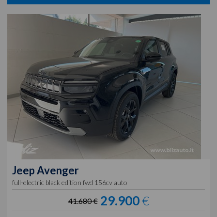
Jeep
Avenger
full-electric black edition fwd 156cv auto
29.900
€
41.680 €