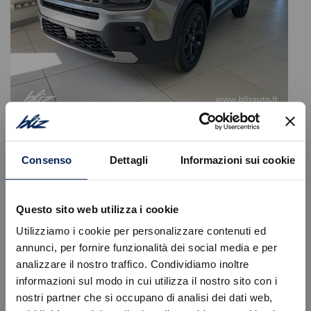
Jeep
Avenger
1.2 turbo e-hybrid mhev black edition fwd 110cv edct6
Consenso
Dettagli
Informazioni sui cookie
25.200
€
30.600 €
Tipologia
Nuovo
Questo sito web utilizza i cookie
Alimentazione
Ibrida benzina
Cambio
Automatico
Utilizziamo i cookie per personalizzare contenuti ed
Cilindrata
1199 cc
annunci, per fornire funzionalità dei social media e per
Posti
5
analizzare il nostro traffico. Condividiamo inoltre
informazioni sul modo in cui utilizza il nostro sito con i
VISUALIZZA LA SCHEDA
nostri partner che si occupano di analisi dei dati web,