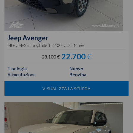
Jeep
Avenger
Mhev My25 Longitude 1.2 100cv Dct Mhev
22.700
€
28.100 €
Tipologia
Nuovo
Alimentazione
Benzina
VISUALIZZA LA SCHEDA