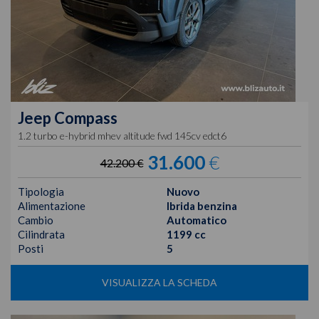
Jeep
Compass
1.2 turbo e-hybrid mhev altitude fwd 145cv edct6
31.600
€
42.200 €
Tipologia
Nuovo
Alimentazione
Ibrida benzina
Cambio
Automatico
Cilindrata
1199 cc
Posti
5
VISUALIZZA LA SCHEDA