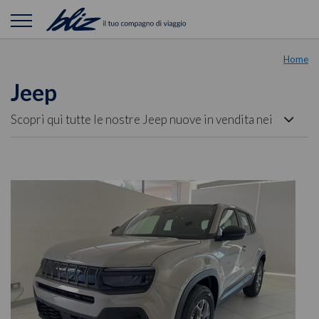
Home
Jeep
Scopri qui tutte le nostre Jeep nuove in vendita nei
nostri showroom. Guarda le schede auto per
valutare l'auto perfetta per te tra quelle presenti
nelle nostre Concessionarie. Le auto vengono
descritte con precisione e corredate da foto per
fornirti la migliore garanzia visiva sullo stato di
mantenimento della carrozzeria e degli interni.