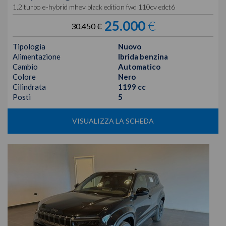
1.2 turbo e-hybrid mhev black edition fwd 110cv edct6
25.000
€
30.450 €
Tipologia
Nuovo
Alimentazione
Ibrida benzina
Cambio
Automatico
Colore
Nero
Cilindrata
1199 cc
Posti
5
VISUALIZZA LA SCHEDA