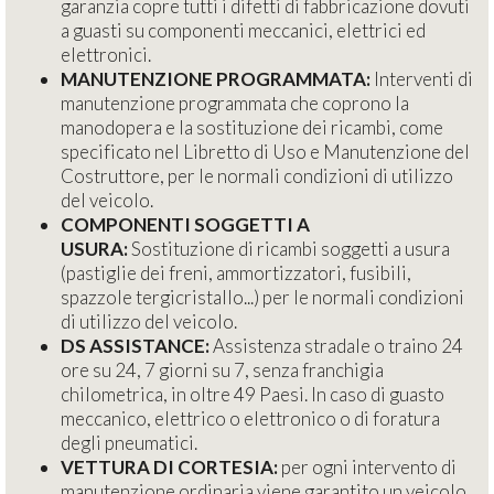
garanzia copre tutti i difetti di fabbricazione dovuti
a guasti su componenti meccanici, elettrici ed
elettronici.
MANUTENZIONE PROGRAMMATA:
Interventi di
manutenzione programmata che coprono la
manodopera e la sostituzione dei ricambi, come
specificato nel Libretto di Uso e Manutenzione del
Costruttore, per le normali condizioni di utilizzo
del veicolo.
COMPONENTI SOGGETTI A
USURA:
Sostituzione di ricambi soggetti a usura
(pastiglie dei freni, ammortizzatori, fusibili,
spazzole tergicristallo...) per le normali condizioni
di utilizzo del veicolo.
DS ASSISTANCE:
Assistenza stradale o traino 24
ore su 24, 7 giorni su 7, senza franchigia
chilometrica, in oltre 49 Paesi. In caso di guasto
meccanico, elettrico o elettronico o di foratura
degli pneumatici.
VETTURA DI CORTESIA:
per ogni intervento di
manutenzione ordinaria viene garantito un veicolo