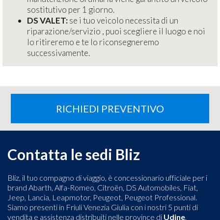
sostitutivo per 1 giorno.
DS VALET:
se i tuo veicolo necessita di un
riparazione/servizio , puoi scegliere il luogo e noi
lo ritireremo e te lo riconsegneremo
successivamente.
RICHIEDI PREVENTIVO
Contatta le sedi Bliz
Bliz, il tuo compagno di viaggio, è concessionario ufficiale per i
brand Abarth, Alfa-Romeo, Citroën, DS Automobiles, Fiat,
Jeep, Lancia, Leapmotor, Peugeot, Peugeot Professional.
Siamo presenti in Friuli Venezia Giulia con i nostri 5 punti di
vendita e assistenza distribuiti nelle province di
Udine
,