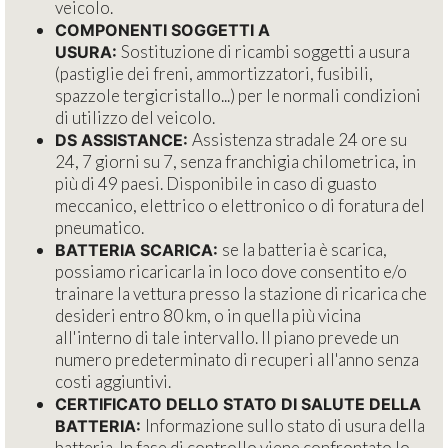
veicolo.
COMPONENTI SOGGETTI A
Sostituzione di ricambi soggetti a usura
USURA:
(pastiglie dei freni, ammortizzatori, fusibili,
spazzole tergicristallo...) per le normali condizioni
di utilizzo del veicolo.
Assistenza stradale 24 ore su
DS ASSISTANCE:
24, 7 giorni su 7, senza franchigia chilometrica, in
più di 49 paesi. Disponibile in caso di guasto
meccanico, elettrico o elettronico o di foratura del
pneumatico.
se la batteria è scarica,
BATTERIA SCARICA:
possiamo ricaricarla in loco dove consentito e/o
trainare la vettura presso la stazione di ricarica che
desideri entro 80 km, o in quella più vicina
all'interno di tale intervallo. Il piano prevede un
numero predeterminato di recuperi all'anno senza
costi aggiuntivi.
CERTIFICATO DELLO STATO DI SALUTE DELLA
Informazione sullo stato di usura della
BATTERIA:
batteria. In fase di controllo viene confrontato lo