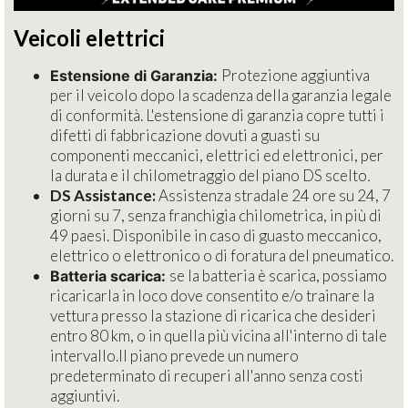
Veicoli elettrici
Protezione aggiuntiva
Estensione di Garanzia:
per il veicolo dopo la scadenza della garanzia legale
di conformità. L'estensione di garanzia copre tutti i
difetti di fabbricazione dovuti a guasti su
componenti meccanici, elettrici ed elettronici, per
la durata e il chilometraggio del piano DS scelto
.
DS Assistance:
Assistenza stradale 24 ore su 24, 7
giorni su 7, senza franchigia chilometrica, in più di
49 paesi. Disponibile in caso di guasto meccanico,
elettrico o elettronico o di foratura del pneumatico.
se la batteria è scarica, possiamo
Batteria scarica:
ricaricarla in loco dove consentito e/o trainare la
vettura presso la stazione di ricarica che desideri
entro 80 km, o in quella più vicina all'interno di tale
intervallo.Il piano prevede un numero
predeterminato di recuperi all'anno senza costi
aggiuntivi.