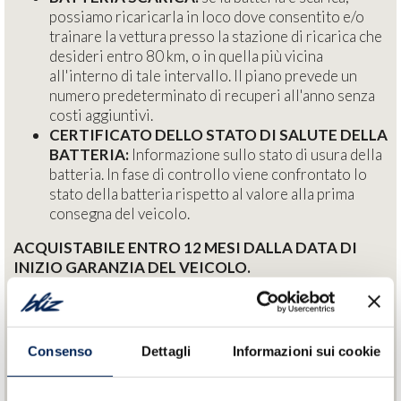
possiamo ricaricarla in loco dove consentito e/o
trainare la vettura presso la stazione di ricarica che
desideri entro 80 km, o in quella più vicina
all'interno di tale intervallo. Il piano prevede un
numero predeterminato di recuperi all'anno senza
costi aggiuntivi.
CERTIFICATO DELLO STATO DI SALUTE DELLA
BATTERIA:
Informazione sullo stato di usura della
batteria. In fase di controllo viene confrontato lo
stato della batteria rispetto al valore alla prima
consegna del veicolo.
ACQUISTABILE ENTRO 12 MESI DALLA DATA DI
INIZIO GARANZIA DEL VEICOLO.
*ANNI E CHILOMETRI DECORRONO SEMPRE DALLA
DATA DI PRIMA IMMATRICOLAZIONE DELLA
VETTURA E IL PIANO SCADE ALLA FINE
Consenso
Dettagli
Informazioni sui cookie
DELL’INTERVALLO TEMPORALE O DEL
CHILOMETRAGGIO INDICATO (QUALUNQUE SIA
RAGGIUNTO PRIMA)