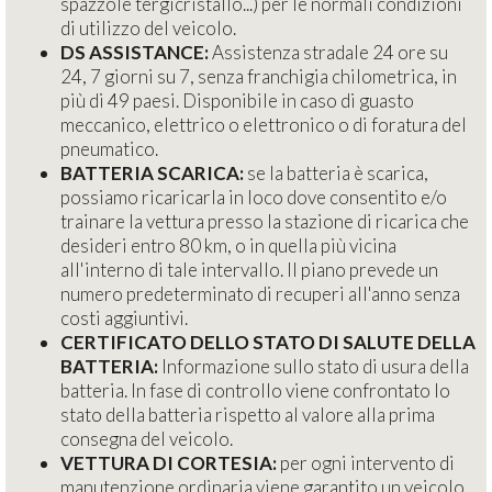
spazzole tergicristallo...) per le normali condizioni
di utilizzo del veicolo.
DS ASSISTANCE:
Assistenza stradale 24 ore su
24, 7 giorni su 7, senza franchigia chilometrica, in
più di 49 paesi. Disponibile in caso di guasto
meccanico, elettrico o elettronico o di foratura del
pneumatico.
BATTERIA SCARICA:
se la batteria è scarica,
possiamo ricaricarla in loco dove consentito e/o
trainare la vettura presso la stazione di ricarica che
desideri entro 80 km, o in quella più vicina
all'interno di tale intervallo. Il piano prevede un
numero predeterminato di recuperi all'anno senza
costi aggiuntivi.
CERTIFICATO DELLO STATO DI SALUTE DELLA
BATTERIA:
Informazione sullo stato di usura della
batteria. In fase di controllo viene confrontato lo
stato della batteria rispetto al valore alla prima
consegna del veicolo.
VETTURA DI CORTESIA:
per ogni intervento di
manutenzione ordinaria viene garantito un veicolo