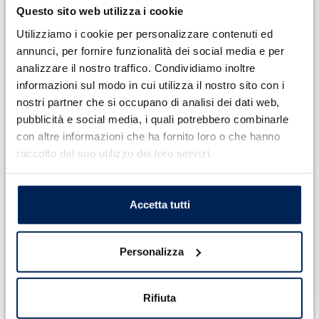
Questo sito web utilizza i cookie
Veicoli Termici
Utilizziamo i cookie per personalizzare contenuti ed
annunci, per fornire funzionalità dei social media e per
ESTENSIONE DI GARANZIA:
Protezione
analizzare il nostro traffico. Condividiamo inoltre
aggiuntiva per il veicolo dopo la scadenza della
informazioni sul modo in cui utilizza il nostro sito con i
garanzia legale di conformità. L'estensione di
nostri partner che si occupano di analisi dei dati web,
garanzia copre tutti i difetti di fabbricazione dovuti
a guasti su componenti meccanici, elettrici ed
pubblicità e social media, i quali potrebbero combinarle
elettronici.
con altre informazioni che ha fornito loro o che hanno
MANUTENZIONE PROGRAMMATA:
Interventi di
raccolto dal suo utilizzo dei loro servizi.
manutenzione programmata che coprono la
manodopera e la sostituzione di ricambi, come
specificato nel Libretto di Uso e Manutenzione del
Accetta tutti
costruttore, per le normali condizioni di utilizzo del
veicolo.
DS ASSISTANCE:
Assistenza stradale 24 ore su
Personalizza
24, 7 giorni su 7, senza franchigia chilometrica, in
più di 49 paesi. Disponibile in caso di guasto
meccanico, elettrico o elettronico o di foratura del
Rifiuta
pneumatico.