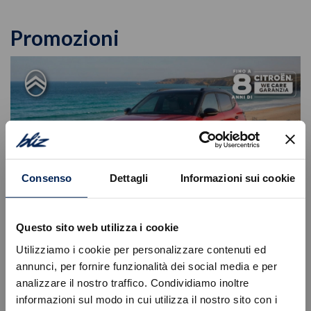
Promozioni
Consenso
Dettagli
Informazioni sui cookie
NUOVA CITROËN C3 | TUA DA 49€/MESE
Questo sito web utilizza i cookie
E TUTTE LE OPZIONI AL 50%
Utilizziamo i cookie per personalizzare contenuti ed
Con un design dinamico e interni spaziosi, la Nuova C3 offre
annunci, per fornire funzionalità dei social media e per
un’esperienza di guida all’insegna del comfort e della
analizzare il nostro traffico. Condividiamo inoltre
sicurezza.
informazioni sul modo in cui utilizza il nostro sito con i