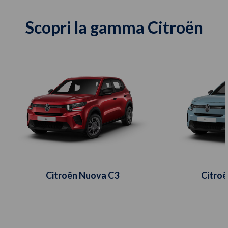
Scopri la gamma Citroën
Citroën Nuova C3
Citro