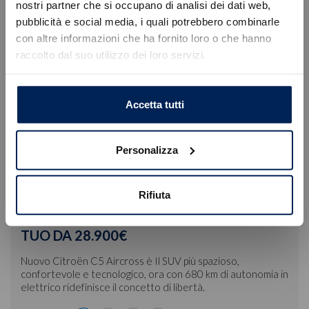
nostri partner che si occupano di analisi dei dati web,
Errore
Scade tra:
21
7
58
6
pubblicità e social media, i quali potrebbero combinarle
con altre informazioni che ha fornito loro o che hanno
raccolto dal suo utilizzo dei loro servizi.
Caricamento veicoli non riuscito
!
Not valid!
OK
Accetta tutti
Personalizza
Rifiuta
NUOVO SUV CITROËN C5 AIRCROSS |
TUO DA 28.900€
Nuovo Citroën C5 Aircross è Il SUV più spazioso,
confortevole e tecnologico, ora con 680 km di autonomia in
elettrico ridefinisce il concetto di libertà.