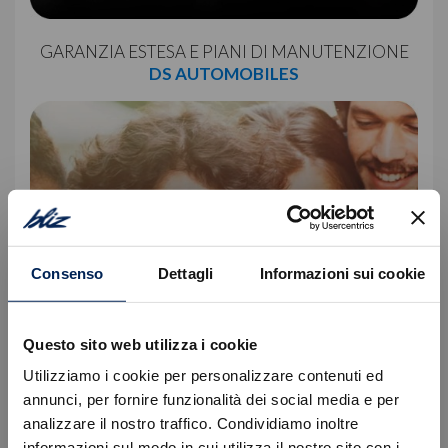
GARANZIA ESTESA E PIANI DI MANUTENZIONE
DS AUTOMOBILES
Consenso
Dettagli
Informazioni sui cookie
Questo sito web utilizza i cookie
Utilizziamo i cookie per personalizzare contenuti ed
annunci, per fornire funzionalità dei social media e per
GARANZIA ESTESA E PIANI DI MANUTENZIONE
analizzare il nostro traffico. Condividiamo inoltre
FIAT
informazioni sul modo in cui utilizza il nostro sito con i