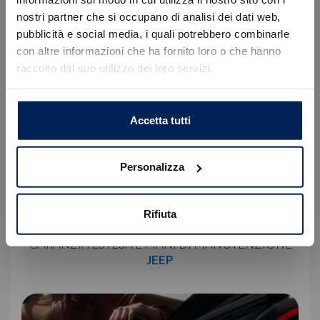
nostri partner che si occupano di analisi dei dati web,
Errore
pubblicità e social media, i quali potrebbero combinarle
con altre informazioni che ha fornito loro o che hanno
raccolto dal suo utilizzo dei loro servizi.
Caricamento veicoli non riuscito
!
Not valid!
OK
Accetta tutti
Personalizza
Rifiuta
GARANZIA ESTESA E PIANI DI MANUTENZIONE
JEEP