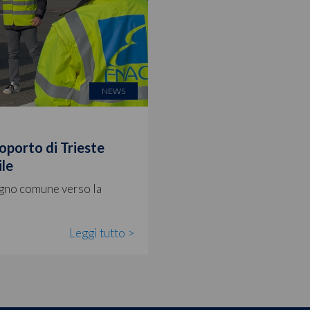
NEWS
roporto di Trieste
ile
egno comune verso la
Leggi tutto >