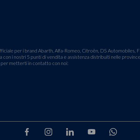
o ufficiale per i brand Abarth, Alfa-Romeo, Citroën, DS Automobiles,
 con i nostri 5 punti di vendita e assistenza distribuiti nelle provinc
o per metterti in contatto con noi: