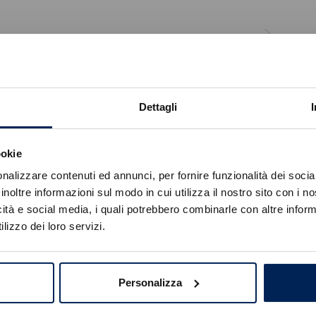
Dettagli
roën Nuovo Berlingo VAN
Citroën Nuovo Jumpe
ookie
Errore
nalizzare contenuti ed annunci, per fornire funzionalità dei socia
inoltre informazioni sul modo in cui utilizza il nostro sito con i 
icità e social media, i quali potrebbero combinarle con altre inform
Caricamento veicoli non riuscito
lizzo dei loro servizi.
!
Not valid!
OK
Personalizza