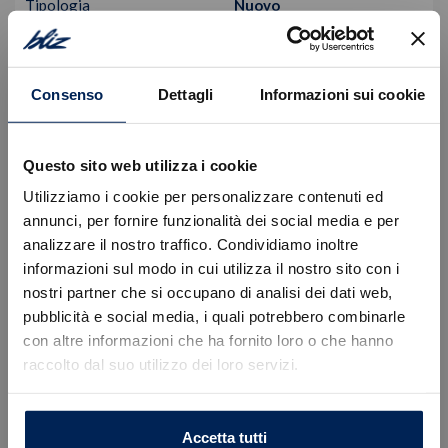
Tipologia
Nuovo
Alimentazione
Elettrica
Cambio
Automatico
VISUALIZZA LA SCHEDA
Consenso
Dettagli
Informazioni sui cookie
Questo sito web utilizza i cookie
Utilizziamo i cookie per personalizzare contenuti ed
annunci, per fornire funzionalità dei social media e per
analizzare il nostro traffico. Condividiamo inoltre
informazioni sul modo in cui utilizza il nostro sito con i
nostri partner che si occupano di analisi dei dati web,
Errore
pubblicità e social media, i quali potrebbero combinarle
con altre informazioni che ha fornito loro o che hanno
raccolto dal suo utilizzo dei loro servizi.
Caricamento veicoli non riuscito
!
Not valid!
OK
Accetta tutti