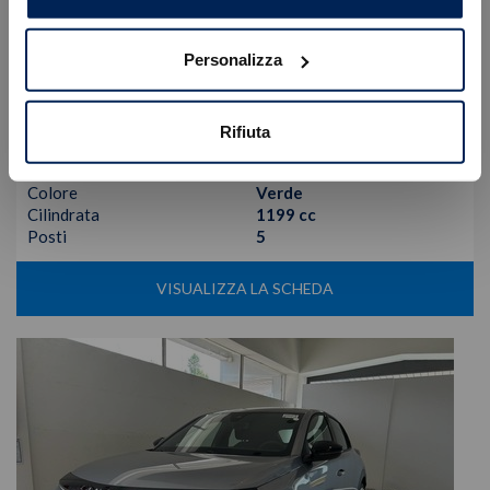
Lancia
Ypsilon
1.2 turbo 100 lx 100cv
Personalizza
19.150
€
25.200 €
Tipologia
Nuovo
Rifiuta
Alimentazione
Benzina
Cambio
Manuale
Colore
Verde
Cilindrata
1199 cc
Posti
5
VISUALIZZA LA SCHEDA