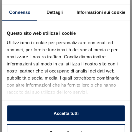
Consenso
Dettagli
Informazioni sui cookie
Promozioni
Questo sito web utilizza i cookie
Utilizziamo i cookie per personalizzare contenuti ed
annunci, per fornire funzionalità dei social media e per
analizzare il nostro traffico. Condividiamo inoltre
informazioni sul modo in cui utilizza il nostro sito con i
nostri partner che si occupano di analisi dei dati web,
Errore
pubblicità e social media, i quali potrebbero combinarle
con altre informazioni che ha fornito loro o che hanno
raccolto dal suo utilizzo dei loro servizi.
Caricamento veicoli non riuscito
!
Not valid!
ALFA ROMEO JUNIOR | TUA DA
159€/MESE CON 5.000€ DI VANTAGGI
OK
Accetta tutti
Lasciati sedurre dall'inconfondibile design di Alfa Romeo
Junior, dove l'eleganza incontra l'innovazione e l'attenzione
ai dettagli che contraddistingue Alfa Romeo. La sua agilità