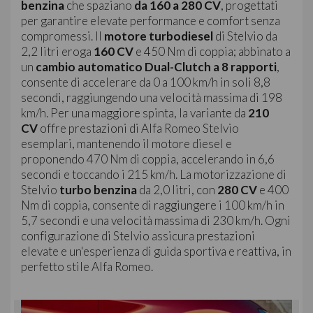
benzina
che spaziano
da 160 a 280 CV
, progettati
per garantire elevate performance e comfort senza
compromessi. Il
motore turbodiesel
di Stelvio da
2,2 litri eroga
160 CV
e 450 Nm di coppia; abbinato a
un
cambio automatico Dual-Clutch a 8 rapporti
,
consente di accelerare da 0 a 100 km/h in soli 8,8
secondi, raggiungendo una velocità massima di 198
km/h. Per una maggiore spinta, la variante da
210
CV
offre prestazioni di Alfa Romeo Stelvio
esemplari, mantenendo il motore diesel e
proponendo 470 Nm di coppia, accelerando in 6,6
secondi e toccando i 215 km/h. La motorizzazione di
Stelvio
turbo benzina
da 2,0 litri, con
280 CV
e 400
Nm di coppia, consente di raggiungere i 100 km/h in
5,7 secondi e una velocità massima di 230 km/h. Ogni
configurazione di Stelvio assicura prestazioni
elevate e un'esperienza di guida sportiva e reattiva, in
perfetto stile Alfa Romeo.