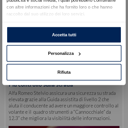
pubblicità e social media, i quali potrebbero combinarle
con altre informazioni che ha fornito loro o che hanno
raccolto dal suo utilizzo dei loro servizi.
Caricamento veicoli non riuscito
!
Not valid!
OK
Accetta tutti
Personalizza
Rifiuta
Più controllo sulla strada
Alfa Romeo Stelvio assicura una sicurezza su strada
elevata grazie alla Guida assistita di livello 2 che
aiuta il conducente ad avere un maggiore controllo al
volante e il quadro strumenti a “Cannocchiale” da
12.3” che migliora la visibilità delle informazioni.