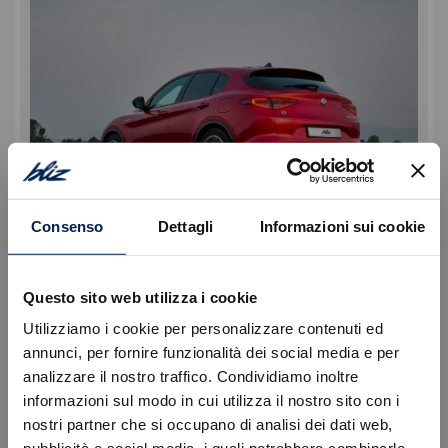
Consenso
Dettagli
Informazioni sui cookie
Dinamica di guida senza precedenti
Questo sito web utilizza i cookie
Il SUV sportivo ideale per rendere i tuoi viaggi
Utilizziamo i cookie per personalizzare contenuti ed
indimenticabili. Stelvio offre un comfort e un piacere
annunci, per fornire funzionalità dei social media e per
di guida eccezionali grazie alla sua agilità, leggerezza
analizzare il nostro traffico. Condividiamo inoltre
e reattività.
informazioni sul modo in cui utilizza il nostro sito con i
nostri partner che si occupano di analisi dei dati web,
Errore