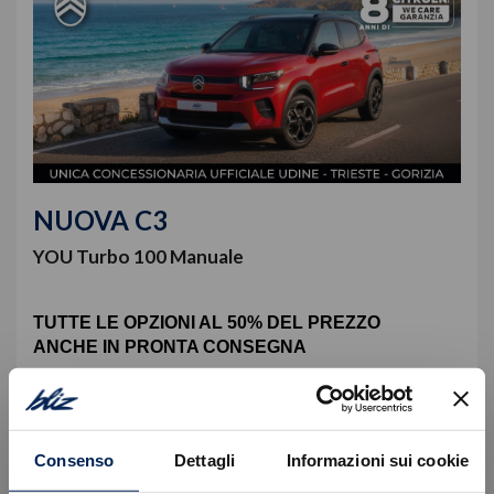
NUOVA C3
YOU Turbo 100 Manuale
TUTTE LE OPZIONI AL 50% DEL PREZZO
ANCHE IN PRONTA CONSEGNA
n° 35 rate da
49€
TAN (fisso) 3,99%, TAEG 7,50%.
Anticipo
6.161 €
Consenso
Dettagli
Informazioni sui cookie
Rata Finale
9.409 €