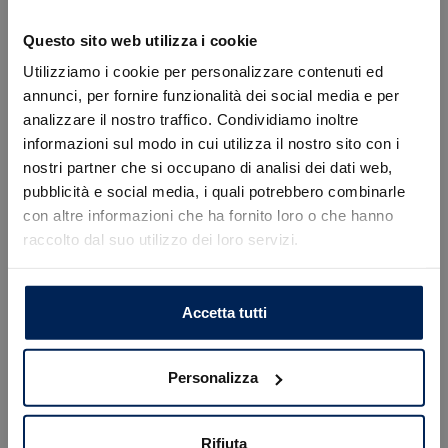
Listino
16.900 €
Questo sito web utilizza i cookie
Prezzo con finanziamento SimplyDrive Promo oltre
oneri finanziari:
15.300 €
Utilizziamo i cookie per personalizzare contenuti ed
annunci, per fornire funzionalità dei social media e per
Dettagli promozione
analizzare il nostro traffico. Condividiamo inoltre
informazioni sul modo in cui utilizza il nostro sito con i
nostri partner che si occupano di analisi dei dati web,
Richiedi informazioni
Errore
pubblicità e social media, i quali potrebbero combinarle
Desideri ricevere maggiori informazioni? Compila i
con altre informazioni che ha fornito loro o che hanno
campi sottostanti. Verrai contattato il prima
raccolto dal suo utilizzo dei loro servizi.
Caricamento veicoli non riuscito
possibile.
!
Not valid!
OK
Nome e Cognome*
Accetta tutti
Email*
Personalizza
Telefono
Rifiuta