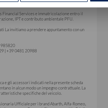
s Financial Services e immatricolazione entro il
arazione, IPT e contributo ambientale PFU.
ati La invitiamo a prendere appuntamento con un
40 985820
129 | +39 0481 20988
ca e gli accessori indicati nella presente scheda
ntano in alcun modo un impegno contrattuale. La
ratteristiche specifiche del veicolo.
sionaria Ufficiale per i brand Abarth, Alfa-Romeo,