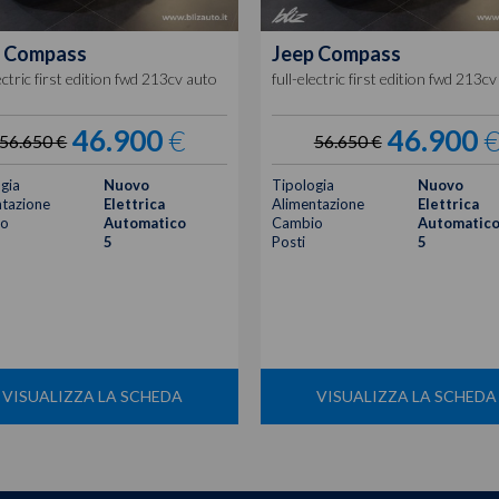
Compass
Jeep
Compass
lectric first edition fwd 213cv auto
full-electric first edition fwd 213c
46.900
€
46.900
56.650 €
56.650 €
gia
Nuovo
Tipologia
Nuovo
tazione
Elettrica
Alimentazione
Elettrica
o
Automatico
Cambio
Automatic
5
Posti
5
VISUALIZZA LA SCHEDA
VISUALIZZA LA SCHEDA