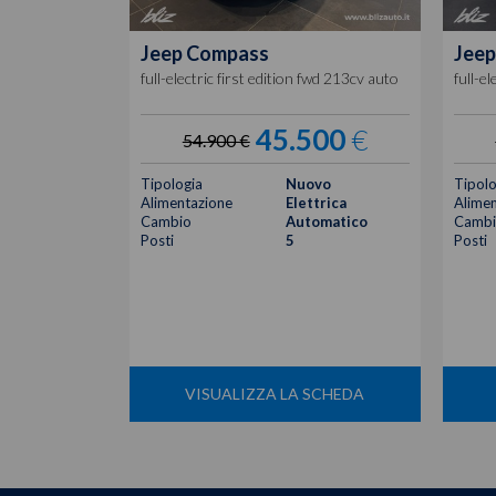
Jeep
Compass
Jeep
full-electric first edition fwd 213cv auto
full-e
45.500
€
54.900 €
Tipologia
Nuovo
Tipolo
Alimentazione
Elettrica
Alimen
Cambio
Automatico
Cambi
Posti
5
Posti
VISUALIZZA LA SCHEDA