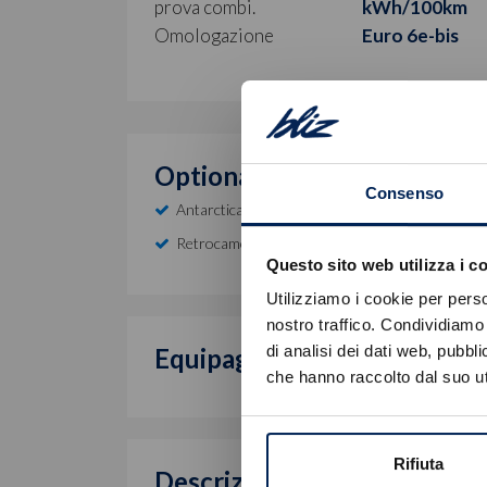
prova combi.
kWh/100km
Omologazione
Euro 6e-bis
Optional inclusi
Consenso
Antarctica Con Tetto Nero
Retrocamera
Questo sito web utilizza i c
Utilizziamo i cookie per perso
nostro traffico. Condividiamo 
di analisi dei dati web, pubbl
Equipaggiamento di serie
che hanno raccolto dal suo uti
Rifiuta
Descrizione