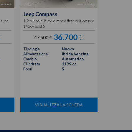
Jeep
Compass
Jeep
Comp
v auto
1.2 turbo e-hybrid mhev first edition fwd
1.2 turbo e-hy
145cv edct6
145cv edct6
€
36.700
€
47.500 €
47.950
Tipologia
Nuovo
Tipologia
Alimentazione
Ibrida benzina
Alimentazione
o
Cambio
Automatico
Cambio
Cilindrata
1199 cc
Cilindrata
Posti
5
Posti
VISUALIZZA LA SCHEDA
VISUA