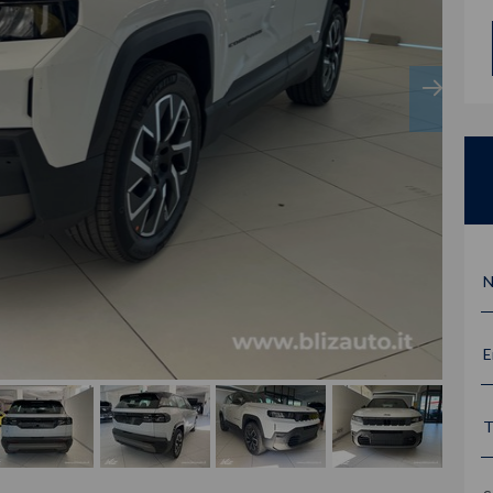
N
E
T