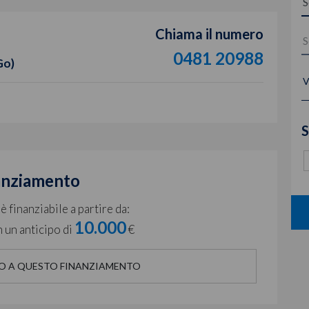
Chiama il numero
0481 20988
Go)
V
S
anziamento
 finanziabile a partire da:
10.000
 un anticipo di
€
O A QUESTO FINANZIAMENTO