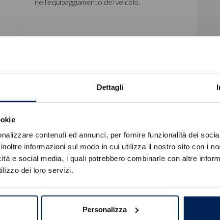
nell'equipaggiamento del veicolo.
Dettagli
Kit Fix & Go
ookie
Errore
nalizzare contenuti ed annunci, per fornire funzionalità dei socia
inoltre informazioni sul modo in cui utilizza il nostro sito con i 
icità e social media, i quali potrebbero combinarle con altre inform
Caricamento veicoli non riuscito
lizzo dei loro servizi.
!
Not valid!
OK
Personalizza