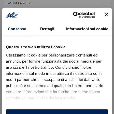
Kit Fix & Go
Premium Pack
Tetto Panoramico A Doppio Pannello
Consenso
Dettagli
Informazioni sui cookie
Equipaggiamento di serie
Questo sito web utilizza i cookie
Descrizione
Utilizziamo i cookie per personalizzare contenuti ed
annunci, per fornire funzionalità dei social media e per
Auto nuova da immatricolare.
analizzare il nostro traffico. Condividiamo inoltre
Offerta valida con immatricolazione entro il mese
corrente, escluse spese, kit di preparazione, IPT e
informazioni sul modo in cui utilizza il nostro sito con i
contributo ambientale PFU.
nostri partner che si occupano di analisi dei dati web,
Errore
pubblicità e social media, i quali potrebbero combinarle
Per informazioni e preventivi personalizzati La
con altre informazioni che ha fornito loro o che hanno
invitiamo a prendere appuntamento con un nostro
raccolto dal suo utilizzo dei loro servizi.
Caricamento veicoli non riuscito
consulente dedicato:
!
Not valid!
• Sede di Trieste, Via Flavia 120 | +39 040 985820
OK