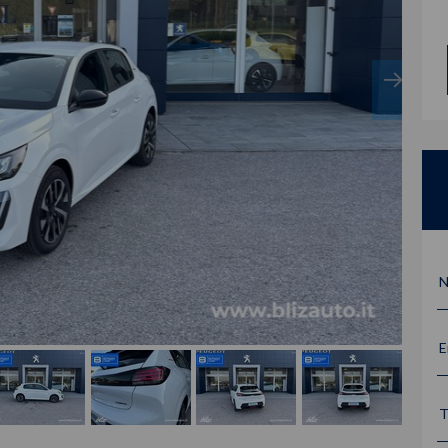
N
E
T