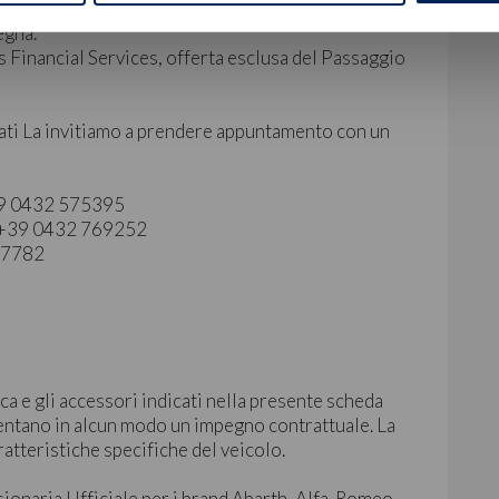
egna.
 Financial Services, offerta esclusa del Passaggio
ati La invitiamo a prendere appuntamento con un
+39 0432 575395
 | +39 0432 769252
827782
ca e gli accessori indicati nella presente scheda
ntano in alcun modo un impegno contrattuale. La
ratteristiche specifiche del veicolo.
sionaria Ufficiale per i brand Abarth, Alfa-Romeo,