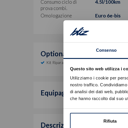
Consumo ciclo di
4.5l/100km
prova combi.
Omologazione
Euro 6e-bis
Consenso
Optional inclusi
Kit Riparazione Pneumatici (compressore 12v)
Questo sito web utilizza i c
Utilizziamo i cookie per perso
nostro traffico. Condividiamo 
Equipaggiamento di serie
di analisi dei dati web, pubbl
che hanno raccolto dal suo uti
Rifiuta
Descrizione