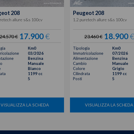
geot
208
Peugeot
208
retech allure s&s 100cv
1.2 puretech allure s&s 100cv
17.900
€
18.900
24.570 €
23.460 €
gia
Km0
Tipologia
Km0
icolazione
03/2026
Immatricolazione
07/2026
tazione
Benzina
Alimentazione
Benzina
o
Manuale
Cambio
Manuale
e
Bianco
Colore
Grigio
rata
1199 cc
Cilindrata
1199 cc
5
Posti
5
VISUALIZZA LA SCHEDA
VISUALIZZA LA SCHEDA