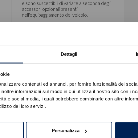
e sono suscettibili di variare a seconda degli
accessori opzionali presenti
nell'equipaggiamento del veicolo.
Dettagli
ookie
Errore
nalizzare contenuti ed annunci, per fornire funzionalità dei socia
inoltre informazioni sul modo in cui utilizza il nostro sito con i 
icità e social media, i quali potrebbero combinarle con altre inform
Caricamento veicoli non riuscito
lizzo dei loro servizi.
!
Not valid!
OK
Personalizza