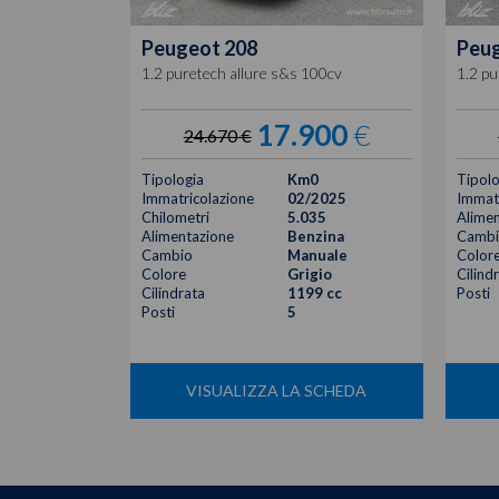
Peugeot
208
Peu
1.2 puretech allure s&s 100cv
1.2 pu
17.900
€
24.670 €
Tipologia
Km0
Tipolo
Immatricolazione
02/2025
Immatr
Chilometri
5.035
Alimen
Alimentazione
Benzina
Cambi
Cambio
Manuale
Color
Colore
Grigio
Cilind
Cilindrata
1199 cc
Posti
Posti
5
VISUALIZZA LA SCHEDA