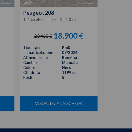
Peugeot
208
Peugeot
2
1.2 puretech allure s&s 100cv
1.2 puretech a
€
18.900
€
23.460 €
23.460
Tipologia
Km0
Tipologia
Immatricolazione
07/2026
Immatricolazi
Alimentazione
Benzina
Alimentazione
Cambio
Manuale
Cambio
Colore
Nero
Colore
Cilindrata
1199 cc
Cilindrata
Posti
5
Posti
VISUALIZZA LA SCHEDA
VISUA