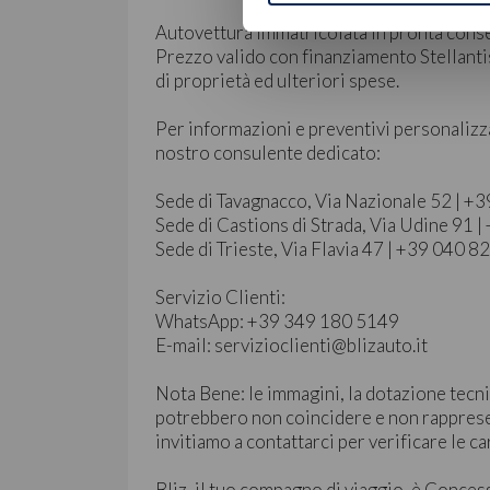
Autovettura immatricolata in pronta cons
Prezzo valido con finanziamento Stellantis
di proprietà ed ulteriori spese.
Per informazioni e preventivi personalizz
nostro consulente dedicato:
Sede di Tavagnacco, Via Nazionale 52 | 
Sede di Castions di Strada, Via Udine 91
Sede di Trieste, Via Flavia 47 | +39 040 
Servizio Clienti:
WhatsApp: +39 349 180 5149
E-mail: servizioclienti@blizauto.it
Nota Bene: le immagini, la dotazione tecni
potrebbero non coincidere e non rapprese
invitiamo a contattarci per verificare le ca
Bliz, il tuo compagno di viaggio, è Conces