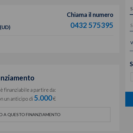
Chiama il numero
0432 575395
 (UD)
V
S
anziamento
 finanziabile a partire da:
5.000
n un anticipo di
€
O A QUESTO FINANZIAMENTO