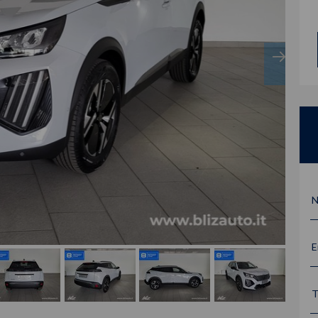
N
E
T