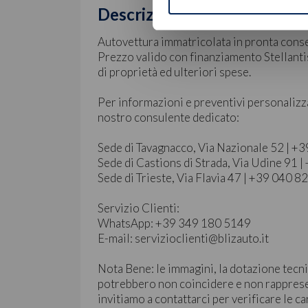
Descrizione
Autovettura immatricolata in pronta cons
Prezzo valido con finanziamento Stellantis
di proprietà ed ulteriori spese.
Per informazioni e preventivi personalizz
nostro consulente dedicato:
Sede di Tavagnacco, Via Nazionale 52 | 
Sede di Castions di Strada, Via Udine 91
Sede di Trieste, Via Flavia 47 | +39 040 
Servizio Clienti:
WhatsApp: +39 349 180 5149
E-mail: servizioclienti@blizauto.it
Nota Bene: le immagini, la dotazione tecni
potrebbero non coincidere e non rapprese
invitiamo a contattarci per verificare le ca