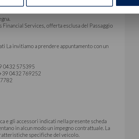
egna.
 Financial Services, offerta esclusa del Passaggio
ati La invitiamo a prendere appuntamento con un
+39 0432 575395
 | +39 0432 769252
827782
ca e gli accessori indicati nella presente scheda
ntano in alcun modo un impegno contrattuale. La
ratteristiche specifiche del veicolo.