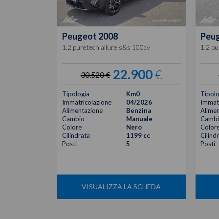
Peugeot
2008
Peu
1.2 puretech allure s&s 100cv
1.2 pu
22.900
€
30.520 €
Tipologia
Km0
Tipolo
Immatricolazione
04/2026
Immatr
Alimentazione
Benzina
Alimen
Cambio
Manuale
Cambi
Colore
Nero
Color
Cilindrata
1199 cc
Cilind
Posti
5
Posti
VISUALIZZA LA SCHEDA