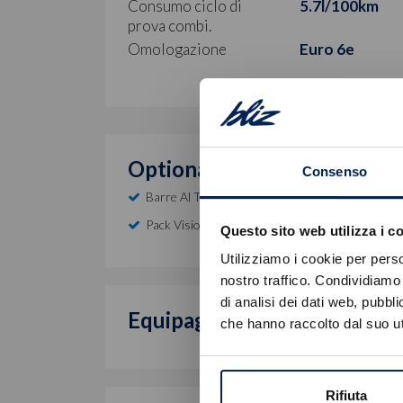
Consumo ciclo di
5.7l/100km
prova combi.
Omologazione
Euro 6e
Optional inclusi
Consenso
Barre Al Tetto Longitudinali Nero Brillante
Pack Vision & Drive Assist
Questo sito web utilizza i c
Utilizziamo i cookie per perso
nostro traffico. Condividiamo 
di analisi dei dati web, pubbl
Equipaggiamento di serie
che hanno raccolto dal suo uti
Rifiuta