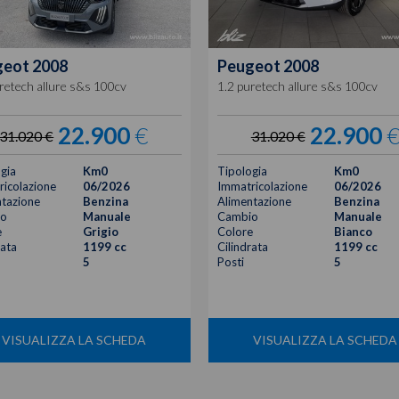
geot
2008
Peugeot
2008
retech allure s&s 100cv
1.2 puretech allure s&s 100cv
22.900
€
22.900
31.020 €
31.020 €
gia
Km0
Tipologia
Km0
icolazione
06/2026
Immatricolazione
06/2026
tazione
Benzina
Alimentazione
Benzina
o
Manuale
Cambio
Manuale
e
Grigio
Colore
Bianco
rata
1199 cc
Cilindrata
1199 cc
5
Posti
5
VISUALIZZA LA SCHEDA
VISUALIZZA LA SCHEDA