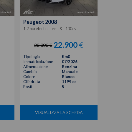
Peugeot
2008
Peugeot
2
1.2 puretech allure s&s 100cv
1.2 puretech a
€
22.900
€
28.300 €
31.780
Tipologia
Km0
Tipologia
Immatricolazione
07/2026
Immatricolazi
Alimentazione
Benzina
Alimentazione
Cambio
Manuale
Cambio
Colore
Bianco
Colore
Cilindrata
1199 cc
Cilindrata
Posti
5
Posti
VISUALIZZA LA SCHEDA
VISUA