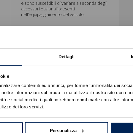
e sono suscettibili di variare a seconda degli
accessori opzionali presenti
nell'equipaggiamento del veicolo.
Dettagli
Kit Di Riparazione Pneumatici
ookie
Errore
nalizzare contenuti ed annunci, per fornire funzionalità dei socia
inoltre informazioni sul modo in cui utilizza il nostro sito con i 
icità e social media, i quali potrebbero combinarle con altre inform
Caricamento veicoli non riuscito
lizzo dei loro servizi.
!
Not valid!
OK
Personalizza