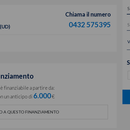
Chiama il numero
0432 575395
 (UD)
V
S
anziamento
 finanziabile a partire da:
6.000
n un anticipo di
€
O A QUESTO FINANZIAMENTO