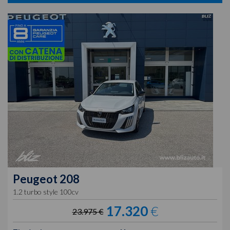
Peugeot
208
1.2 turbo style 100cv
17.320
€
23.975 €