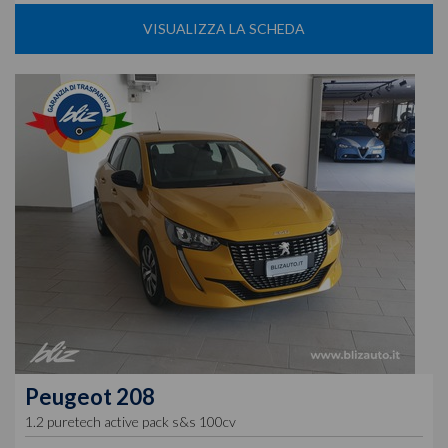
VISUALIZZA LA SCHEDA
Peugeot
208
1.2 puretech active pack s&s 100cv