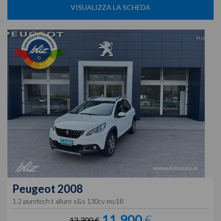
VISUALIZZA LA SCHEDA
Peugeot
2008
1.2 puretech t allure s&s 130cv my18
11.900
€
12.300 €