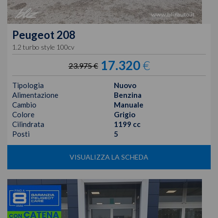
Peugeot
208
1.2 turbo style 100cv
17.320
€
23.975 €
Tipologia
Nuovo
Alimentazione
Benzina
Cambio
Manuale
Colore
Grigio
Cilindrata
1199 cc
Posti
5
VISUALIZZA LA SCHEDA