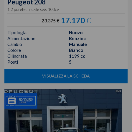
Peugeot
208
1.2 puretech style s&s 100cv
17.170
€
23.375 €
Tipologia
Nuovo
Alimentazione
Benzina
Cambio
Manuale
Colore
Bianco
Cilindrata
1199 cc
Posti
5
VISUALIZZA LA SCHEDA