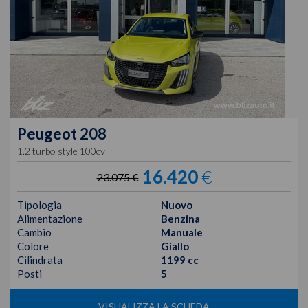
Peugeot
208
1.2 turbo style 100cv
16.420
€
23.075 €
Tipologia
Nuovo
Alimentazione
Benzina
Cambio
Manuale
Colore
Giallo
Cilindrata
1199 cc
Posti
5
VISUALIZZA LA SCHEDA