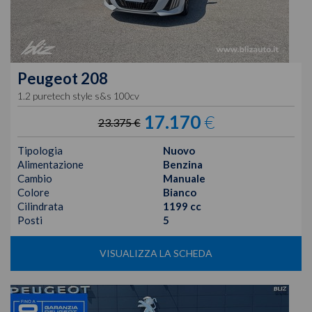
Peugeot
208
1.2 puretech style s&s 100cv
17.170
€
23.375 €
Tipologia
Nuovo
Alimentazione
Benzina
Cambio
Manuale
Colore
Bianco
Cilindrata
1199 cc
Posti
5
VISUALIZZA LA SCHEDA