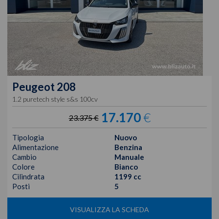
Peugeot
208
1.2 puretech style s&s 100cv
17.170
€
23.375 €
Tipologia
Nuovo
Alimentazione
Benzina
Cambio
Manuale
Colore
Bianco
Cilindrata
1199 cc
Posti
5
VISUALIZZA LA SCHEDA