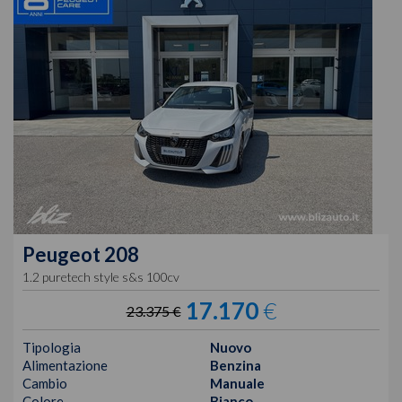
Peugeot
208
1.2 puretech style s&s 100cv
17.170
€
23.375 €
Tipologia
Nuovo
Alimentazione
Benzina
Cambio
Manuale
Colore
Bianco