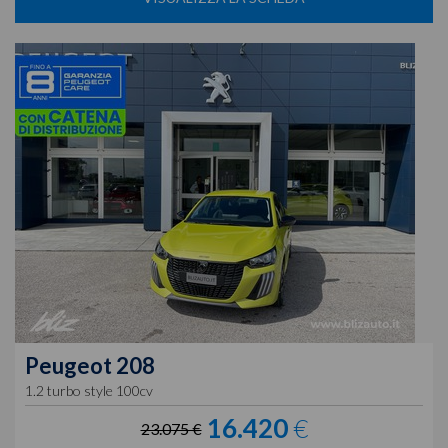
Peugeot
208
1.2 turbo style 100cv
16.420
€
23.075 €