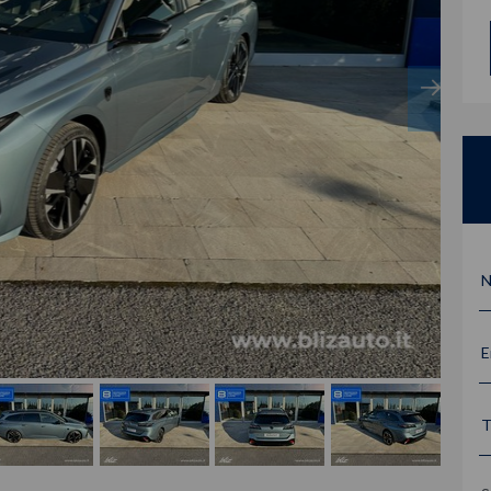
N
E
T