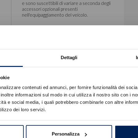
e sono suscettibili di variare a seconda degli
accessori opzionali presenti
nell'equipaggiamento del veicolo.
Dettagli
Pack Vision 360° & Drive Assist Plus
ookie
Errore
nalizzare contenuti ed annunci, per fornire funzionalità dei socia
inoltre informazioni sul modo in cui utilizza il nostro sito con i 
icità e social media, i quali potrebbero combinarle con altre inform
Caricamento veicoli non riuscito
lizzo dei loro servizi.
!
Not valid!
OK
Personalizza