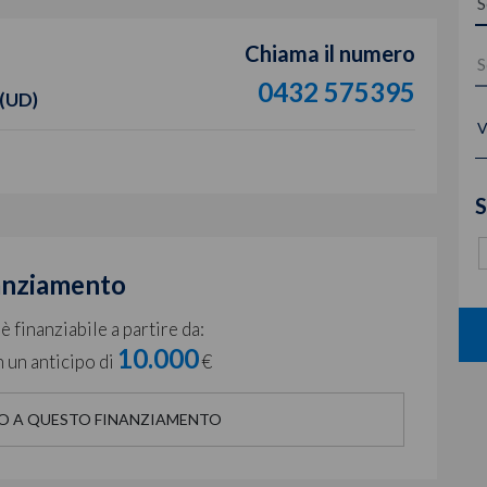
Chiama il numero
0432 575395
 (UD)
V
S
anziamento
 finanziabile a partire da:
10.000
 un anticipo di
€
O A QUESTO FINANZIAMENTO