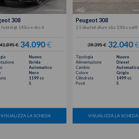
geot
308
Peugeot
308
 hybrid gt 145cv e-dcs 6
1.5 bluehdi allure s&s 130cv eat8
34.090
€
32.040
41.895 €
39.395 €
gia
Nuovo
Tipologia
Nuovo
tazione
Ibrida
Alimentazione
Diesel
o
Automatico
Cambio
Automatic
e
Nero
Colore
Grigio
rata
1199 cc
Cilindrata
1499 cc
5
Posti
5
VISUALIZZA LA SCHEDA
VISUALIZZA LA SCHEDA