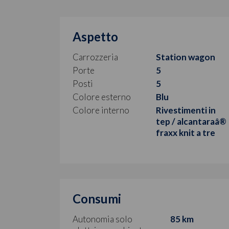
Aspetto
Carrozzeria
Station wagon
Porte
5
Posti
5
Colore esterno
Blu
Colore interno
Rivestimenti in
tep / alcantaraâ®
fraxx knit a tre
Consumi
Autonomia solo
85 km