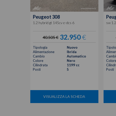
Peugeot
308
Peu
1.2 hybrid gt 145cv e-dcs 6
sw 1.2
32.950
€
40.505 €
Tipologia
Nuovo
Tipolo
Alimentazione
Ibrida
Alimen
Cambio
Automatico
Cambi
Colore
Nero
Color
Cilindrata
1199 cc
Cilind
Posti
5
Posti
VISUALIZZA LA SCHEDA