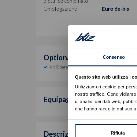
elettrico combinato
Omologazione
Euro 6e-bis
Optional inclusi
Consenso
Kit Riparazione Pneumatici
Questo sito web utilizza i c
Utilizziamo i cookie per perso
nostro traffico. Condividiamo 
Equipaggiamento di serie
di analisi dei dati web, pubbl
che hanno raccolto dal suo uti
Descrizione
Rifiuta