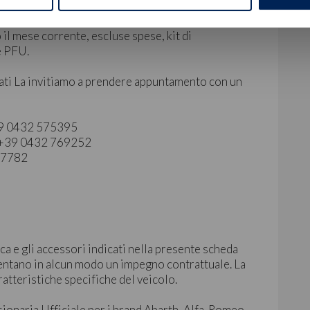
il mese corrente, escluse spese, kit di
e PFU.
ati La invitiamo a prendere appuntamento con un
+39 0432 575395
 | +39 0432 769252
827782
ca e gli accessori indicati nella presente scheda
ntano in alcun modo un impegno contrattuale. La
ratteristiche specifiche del veicolo.
sionaria Ufficiale per i brand Abarth, Alfa-Romeo,