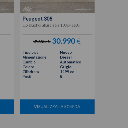
Peugeot
308
Peugeot
3
1.5 bluehdi allure s&s 130cv eat8
1.5 bluehdi al
€
30.990
€
39.025 €
38.325
Tipologia
Nuovo
Tipologia
Alimentazione
Diesel
Alimentazione
o
Cambio
Automatico
Cambio
Colore
Grigio
Colore
Cilindrata
1499 cc
Cilindrata
Posti
5
Posti
VISUALIZZA LA SCHEDA
VISUA