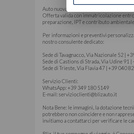
Auto nuova da immatricolare.
Offerta valida con immatricolazione entro 
preparazione, IPT e contributo ambiental
Per informazioni e preventivi personalizz
nostro consulente dedicato:
Sede di Tavagnacco, Via Nazionale 52 | 
Sede di Castions di Strada, Via Udine 91
Sede di Trieste, Via Flavia 47 | +39 040 
Servizio Clienti:
WhatsApp: +39 349 180 5149
E-mail: servizioclienti@blizauto.it
Nota Bene: le immagini, la dotazione tecni
potrebbero non coincidere e non rapprese
invitiamo a contattarci per verificare le ca
Bliz, il tuo compagno di viaggio, è Conces