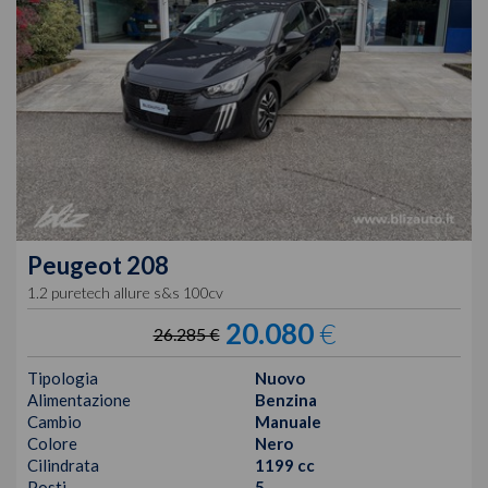
Peugeot
208
1.2 puretech allure s&s 100cv
20.080
€
26.285 €
Tipologia
Nuovo
Alimentazione
Benzina
Cambio
Manuale
Colore
Nero
Cilindrata
1199 cc
Posti
5