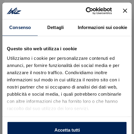
Equipaggiamento di serie
Consenso
Dettagli
Informazioni sui cookie
Descrizione
Auto nuova da immatricolare.
Questo sito web utilizza i cookie
Offerta valida con ritiro permuta/rottamazione e
Utilizziamo i cookie per personalizzare contenuti ed
immatricolazione entro il mese corrente, escluse
annunci, per fornire funzionalità dei social media e per
spese, kit di preparazione, IPT e contributo
analizzare il nostro traffico. Condividiamo inoltre
ambientale PFU.
informazioni sul modo in cui utilizza il nostro sito con i
Per informazioni e preventivi personalizzati La
nostri partner che si occupano di analisi dei dati web,
Errore
invitiamo a prendere appuntamento con un nostro
pubblicità e social media, i quali potrebbero combinarle
consulente dedicato:
con altre informazioni che ha fornito loro o che hanno
raccolto dal suo utilizzo dei loro servizi.
Caricamento veicoli non riuscito
Sede di Tavagnacco, Via Nazionale 52 | +39 0432
!
Not valid!
575395
Sede di Castions di Strada, Via Udine 91 | +39 0432
OK
Accetta tutti
769252