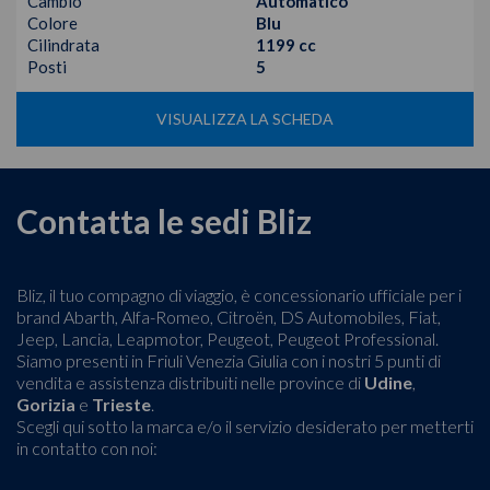
Cambio
Automatico
Colore
Blu
Cilindrata
1199 cc
Posti
5
VISUALIZZA LA SCHEDA
Contatta le sedi Bliz
Bliz, il tuo compagno di viaggio, è concessionario ufficiale per i
brand Abarth, Alfa-Romeo, Citroën, DS Automobiles, Fiat,
Jeep, Lancia, Leapmotor, Peugeot, Peugeot Professional.
Siamo presenti in Friuli Venezia Giulia con i nostri 5 punti di
vendita e assistenza distribuiti nelle province di
Udine
,
Gorizia
e
Trieste
.
Scegli qui sotto la marca e/o il servizio desiderato per metterti
in contatto con noi: