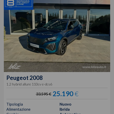
Peugeot
2008
1.2 hybrid allure 110cv e-dcs6
25.190
€
33.595 €
Tipologia
Nuovo
Alimentazione
Ibrida