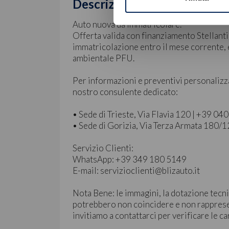
Descrizione
Auto nuova da immatricolare.
Offerta valida con finanziamento Stellanti
immatricolazione entro il mese corrente, e
ambientale PFU.
Per informazioni e preventivi personalizz
nostro consulente dedicato:
• Sede di Trieste, Via Flavia 120 | +39 0
• Sede di Gorizia, Via Terza Armata 180/
Servizio Clienti:
WhatsApp: +39 349 180 5149
E-mail: servizioclienti@blizauto.it
Nota Bene: le immagini, la dotazione tecni
potrebbero non coincidere e non rapprese
invitiamo a contattarci per verificare le ca