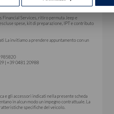
s Financial Services, ritiro permuta Jeep e
scluse spese, kit di preparazione, IPT e contributo
ati La invitiamo a prendere appuntamento con un
40 985820
129 | +39 0481 20988
ca e gli accessori indicati nella presente scheda
ntano in alcun modo un impegno contrattuale. La
ratteristiche specifiche del veicolo.