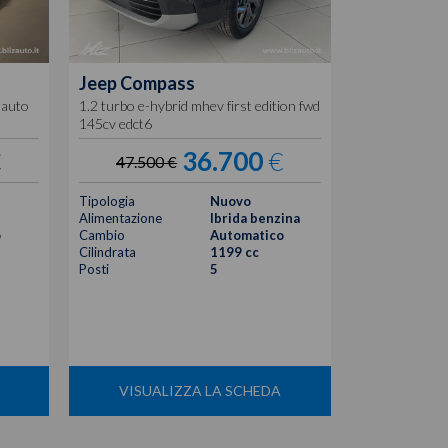
Jeep
Compass
Jeep
Comp
v auto
1.2 turbo e-hybrid mhev first edition fwd
1.2 turbo e-hy
145cv edct6
145cv edct6
€
36.700
€
47.500 €
43.850
Tipologia
Nuovo
Tipologia
Alimentazione
Ibrida benzina
Alimentazione
o
Cambio
Automatico
Cambio
Cilindrata
1199 cc
Cilindrata
Posti
5
Posti
VISUALIZZA LA SCHEDA
VISUA