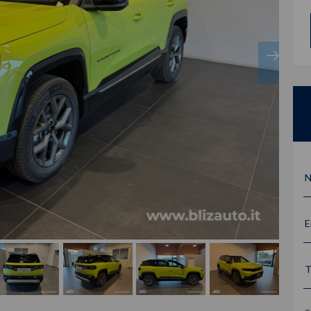
N
E
T