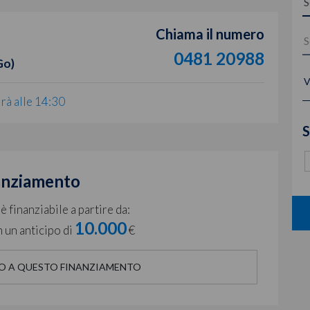
Chiama il numero
0481 20988
Go)
V
irà alle 14:30
S
anziamento
 finanziabile a partire da:
10.000
 un anticipo di
€
O A QUESTO FINANZIAMENTO