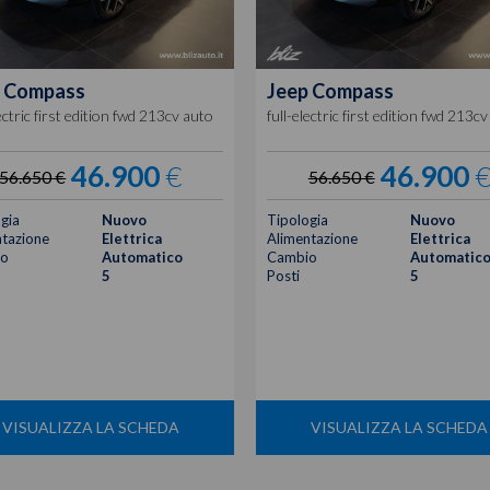
Compass
Jeep
Compass
lectric first edition fwd 213cv auto
full-electric first edition fwd 213c
46.900
€
46.900
56.650 €
56.650 €
gia
Nuovo
Tipologia
Nuovo
tazione
Elettrica
Alimentazione
Elettrica
o
Automatico
Cambio
Automatic
5
Posti
5
VISUALIZZA LA SCHEDA
VISUALIZZA LA SCHEDA