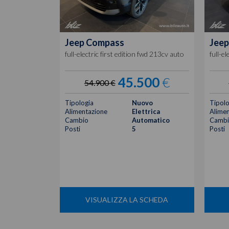
Jeep
Compass
Jeep
full-electric first edition fwd 213cv auto
full-e
45.500
€
54.900 €
Tipologia
Nuovo
Tipolo
Alimentazione
Elettrica
Alimen
Cambio
Automatico
Cambi
Posti
5
Posti
VISUALIZZA LA SCHEDA