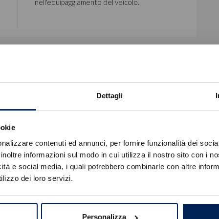
nell'equipaggiamento del veicolo.
Convenience Pack
Dettagli
Kit Fix & Go
ookie
Errore
nalizzare contenuti ed annunci, per fornire funzionalità dei socia
inoltre informazioni sul modo in cui utilizza il nostro sito con i 
icità e social media, i quali potrebbero combinarle con altre inform
Caricamento veicoli non riuscito
lizzo dei loro servizi.
!
Not valid!
OK
Personalizza