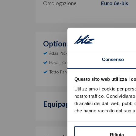
Omologazione
Euro 6e-bis
Optional inclusi
Adas Pack
Consenso
Hawaii Con Tetto Nero
Tetto Panoramico A Doppio Pannello
Questo sito web utilizza i c
Utilizziamo i cookie per perso
nostro traffico. Condividiamo 
Equipaggiamento di serie
di analisi dei dati web, pubbl
che hanno raccolto dal suo uti
Rifiuta