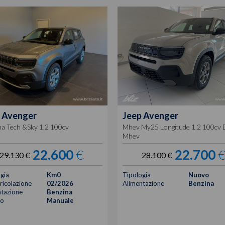
Avenger
Jeep
Avenger
na Tech &Sky 1.2 100cv
Mhev My25 Longitude 1.2 100cv 
Mhev
22.600
€
22.700
29.130 €
28.100 €
gia
Km0
Tipologia
Nuovo
icolazione
02/2026
Alimentazione
Benzina
tazione
Benzina
o
Manuale