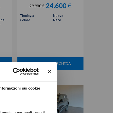
€
24.600
€
29.980 €
Tipologia
Nuovo
ina
Colore
Nero
o
VISUALIZZA LA SCHEDA
Informazioni sui cookie
l media e per analizzare il