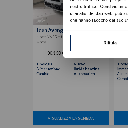
nostro traffico. Condividiamo 
di analisi dei dati web, pubbl
che hanno raccolto dal suo uti
Jeep
Avenger
Jeep
Mhev My25 Altitude 1.2 100cv Dct
Mhev 
Mhev
Mhev
Rifiuta
24.700
€
30.130 €
Tipologia
Nuovo
Tipolo
Alimentazione
Ibrida benzina
Immatr
Cambio
Automatico
Alimen
Cambi
VISUALIZZA LA SCHEDA