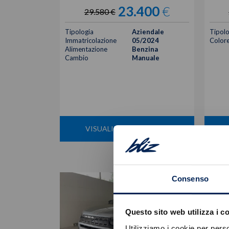
23.400
€
29.580 €
Tipologia
Aziendale
Tipolo
Immatricolazione
05/2024
Color
Alimentazione
Benzina
Cambio
Manuale
VISUALIZZA LA SCHEDA
Consenso
Questo sito web utilizza i c
Utilizziamo i cookie per perso