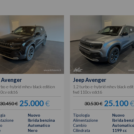
Avenger
Jeep
Avenger
rbo e-hybrid mhev black edition
1.2 turbo e-hybrid mhev black edit
10cv edct6
fwd 110cv edct6
25.000
€
25.100
30.450 €
30.530 €
gia
Nuovo
Tipologia
Nuovo
tazione
Ibrida benzina
Alimentazione
Ibrida benz
o
Automatico
Cambio
Automatic
e
Nero
Cilindrata
1199 cc