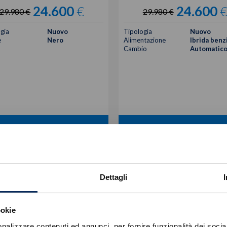
24.600
€
24.600
29.980 €
29.980 €
gia
Nuovo
Tipologia
Nuovo
e
Nero
Alimentazione
Ibrida benz
Cambio
Automatic
VISUALIZZA LA SCHEDA
VISUALIZZA LA SCHEDA
Dettagli
ookie
nalizzare contenuti ed annunci, per fornire funzionalità dei socia