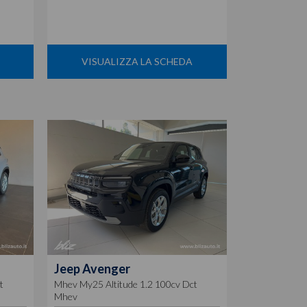
VISUALIZZA LA SCHEDA
Jeep
Avenger
t
Mhev My25 Altitude 1.2 100cv Dct
Mhev