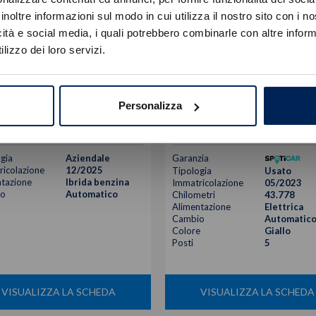
Errore
inoltre informazioni sul modo in cui utilizza il nostro sito con i 
icità e social media, i quali potrebbero combinarle con altre inform
Caricamento veicoli non riuscito
lizzo dei loro servizi.
!
Not valid!
Avenger
Jeep
Avenger
OK
My25 Longitude 1.2 100cv Dct
full-electric 1st edition fwd 156cv
Personalizza
24.900
€
24.900
€
27.230 €
gia
Aziendale
Garanzia
icolazione
12/2025
Tipologia
Usato
tazione
Ibrida benzina
Immatricolazione
05/2023
o
Automatico
Chilometri
43.778
Alimentazione
Elettrica
Cambio
Automatic
Colore
Giallo
Posti
5
VISUALIZZA LA SCHEDA
VISUALIZZA LA SCHEDA