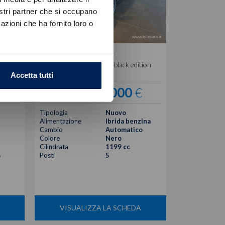
nostri partner che si occupano
azioni che ha fornito loro o
Jeep
Avenger
 auto
1.2 turbo e-hybrid mhev black edition
fwd 110cv edct6
Accetta tutti
25.000
€
30.450 €
Tipologia
Nuovo
Alimentazione
Ibrida benzina
Cambio
Automatico
Colore
Nero
Cilindrata
1199 cc
Posti
5
o
VISUALIZZA LA SCHEDA