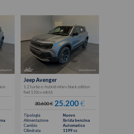
Jeep
Avenger
ion
1.2 turbo e-hybrid mhev black edition
fwd 110cv edct6
€
25.200
€
30.600 €
Tipologia
Nuovo
ina
Alimentazione
Ibrida benzina
o
Cambio
Automatico
Cilindrata
1199 cc