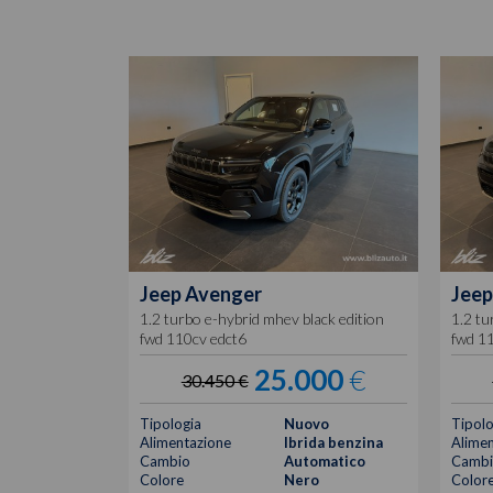
Jeep
Avenger
Jeep
1.2 turbo e-hybrid mhev black edition
1.2 tu
fwd 110cv edct6
fwd 1
25.000
€
30.450 €
Tipologia
Nuovo
Tipolo
Alimentazione
Ibrida benzina
Alimen
Cambio
Automatico
Cambi
Colore
Nero
Color