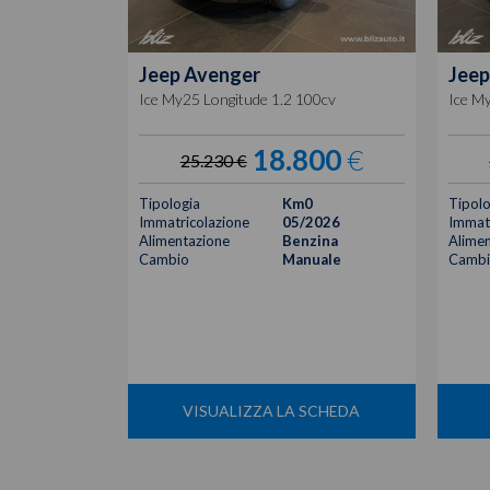
Jeep
Avenger
Jeep
Ice My25 Longitude 1.2 100cv
Ice My
18.800
€
25.230 €
Tipologia
Km0
Tipolo
Immatricolazione
05/2026
Immatr
Alimentazione
Benzina
Alimen
Cambio
Manuale
Cambi
VISUALIZZA LA SCHEDA