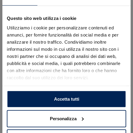
Questo sito web utilizza i cookie
Tavagnacco, Via Enrico Fermi 69
Utilizziamo i cookie per personalizzare contenuti ed
Contattaci
annunci, per fornire funzionalità dei social media e per
analizzare il nostro traffico. Condividiamo inoltre
informazioni sul modo in cui utilizza il nostro sito con i
nostri partner che si occupano di analisi dei dati web,
Errore
pubblicità e social media, i quali potrebbero combinarle
con altre informazioni che ha fornito loro o che hanno
raccolto dal suo utilizzo dei loro servizi.
Caricamento veicoli non riuscito
!
Not valid!
OK
Accetta tutti
Personalizza