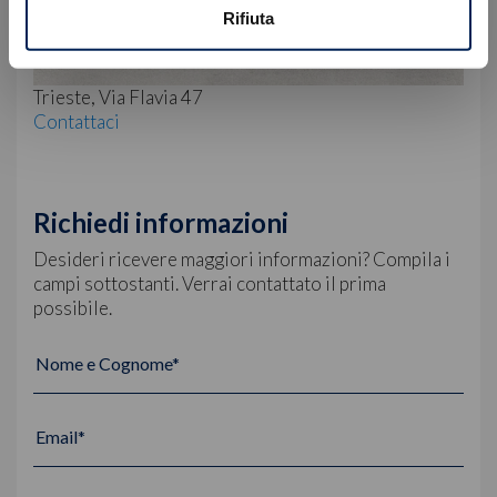
Rifiuta
Trieste, Via Flavia 47
Contattaci
Richiedi informazioni
Desideri ricevere maggiori informazioni? Compila i
campi sottostanti. Verrai contattato il prima
possibile.
Nome e Cognome*
Email*