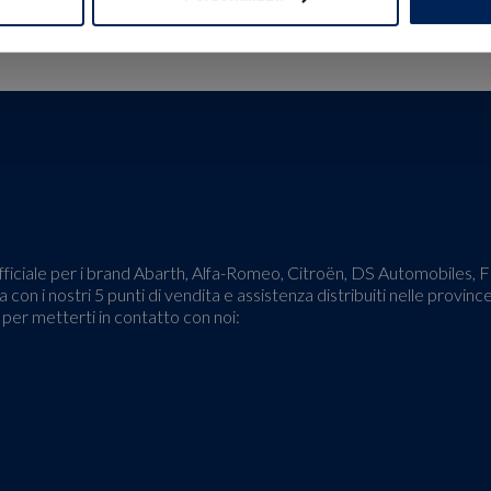
o ufficiale per i brand Abarth, Alfa-Romeo, Citroën, DS Automobiles,
 con i nostri 5 punti di vendita e assistenza distribuiti nelle provinc
o per metterti in contatto con noi: