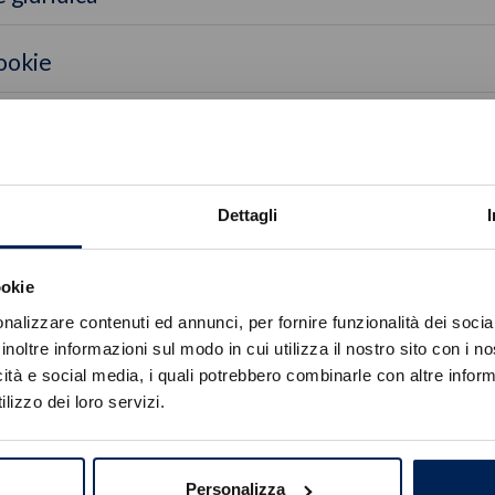
cookie
tato
sito e relative finalità
Dettagli
di terze parti
ookie
Errore
nalizzare contenuti ed annunci, per fornire funzionalità dei socia
inoltre informazioni sul modo in cui utilizza il nostro sito con i 
icità e social media, i quali potrebbero combinarle con altre inform
Caricamento veicoli non riuscito
lizzo dei loro servizi.
!
Not valid!
OK
Personalizza