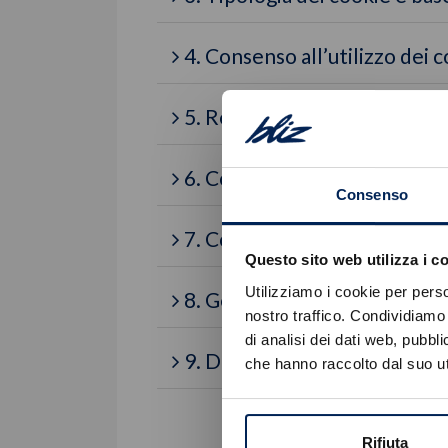
4. Consenso all’utilizzo dei 
5. Revoca del consenso pres
6. Cookie installati su questo 
Consenso
7. Cookie e altre tecnologie 
Questo sito web utilizza i c
Utilizziamo i cookie per perso
8. Gestione dei cookie
nostro traffico. Condividiamo 
di analisi dei dati web, pubbl
9. Dubbi e chiarimenti
che hanno raccolto dal suo uti
Rifiuta