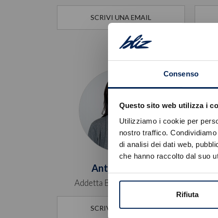
SCRIVI UNA EMAIL
Consenso
Questo sito web utilizza i c
Utilizziamo i cookie per perso
nostro traffico. Condividiamo 
di analisi dei dati web, pubbl
che hanno raccolto dal suo uti
Antea Licheri
Addetta Back Office Brand
A
Rifiuta
SCRIVI UNA EMAIL