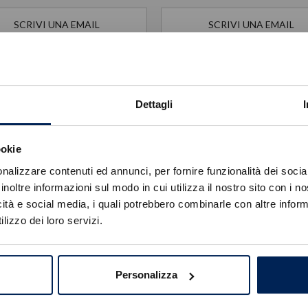
SCRIVI UNA EMAIL
SCRIVI UNA EMAIL
Dettagli
ookie
Errore
nalizzare contenuti ed annunci, per fornire funzionalità dei socia
inoltre informazioni sul modo in cui utilizza il nostro sito con i 
icità e social media, i quali potrebbero combinarle con altre inform
Caricamento veicoli non riuscito
lizzo dei loro servizi.
!
Not valid!
Debora Feruglio
Lisa Concil
OK
ddetta Back Office Brand
Addetta HR
Personalizza
SCRIVI UNA EMAIL
SCRIVI UNA EMAIL