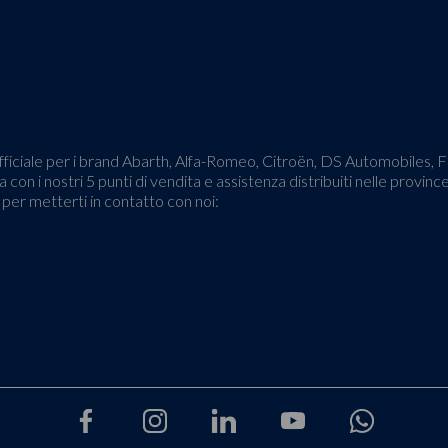
o ufficiale per i brand Abarth, Alfa-Romeo, Citroën, DS Automobiles,
 con i nostri 5 punti di vendita e assistenza distribuiti nelle provinc
o per metterti in contatto con noi: