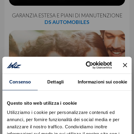
GARANZIA ESTESA E PIANI DI MANUTENZIONE
DS AUTOMOBILES
Consenso
Dettagli
Informazioni sui cookie
Questo sito web utilizza i cookie
Utilizziamo i cookie per personalizzare contenuti ed
annunci, per fornire funzionalità dei social media e per
GARANZIA ESTESA E PIANI DI MANUTENZIONE
analizzare il nostro traffico. Condividiamo inoltre
FIAT
informazioni sul modo in cui utilizza il nostro sito con i