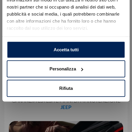
nostri partner che si occupano di analisi dei dati web,
Errore
pubblicità e social media, i quali potrebbero combinarle
con altre informazioni che ha fornito loro o che hanno
raccolto dal suo utilizzo dei loro servizi.
Caricamento veicoli non riuscito
!
Not valid!
OK
Accetta tutti
Personalizza
Rifiuta
GARANZIA ESTESA E PIANI DI MANUTENZIONE
JEEP