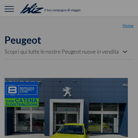
Home
Peugeot
Scopri qui tutte le nostre Peugeot nuove in vendita
nei nostri showroom. Guarda le schede auto per
valutare l'auto perfetta per te tra quelle presenti
nelle nostre Concessionarie. Le auto vengono
descritte con precisione e corredate da foto per
fornirti la migliore garanzia visiva sullo stato di
mantenimento della carrozzeria e degli interni.