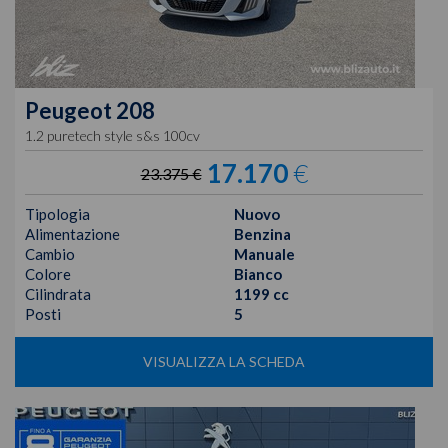
Peugeot
208
1.2 puretech style s&s 100cv
17.170
€
23.375 €
Tipologia
Nuovo
Alimentazione
Benzina
Cambio
Manuale
Colore
Bianco
Cilindrata
1199 cc
Posti
5
VISUALIZZA LA SCHEDA