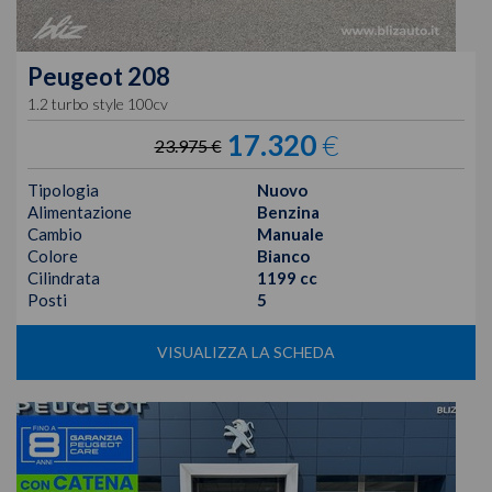
Peugeot
208
1.2 turbo style 100cv
17.320
€
23.975 €
Tipologia
Nuovo
Alimentazione
Benzina
Cambio
Manuale
Colore
Bianco
Cilindrata
1199 cc
Posti
5
VISUALIZZA LA SCHEDA