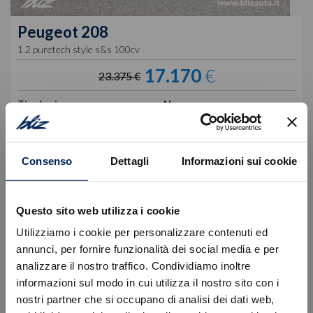
Peugeot
208
1.2 puretech style s&s 100cv
17.170
€
23.375 €
Tipologia
Nuovo
Alimentazione
Benzina
Cambio
Manuale
Colore
Bianco
Cilindrata
1199 cc
Consenso
Dettagli
Informazioni sui cookie
Posti
5
VISUALIZZA LA SCHEDA
Questo sito web utilizza i cookie
Utilizziamo i cookie per personalizzare contenuti ed
annunci, per fornire funzionalità dei social media e per
analizzare il nostro traffico. Condividiamo inoltre
informazioni sul modo in cui utilizza il nostro sito con i
nostri partner che si occupano di analisi dei dati web,