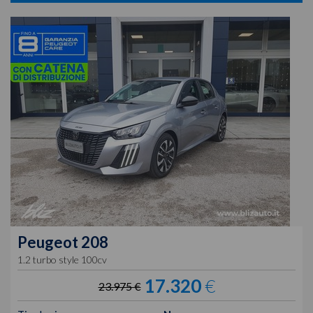
Peugeot
208
1.2 turbo style 100cv
17.320
€
23.975 €