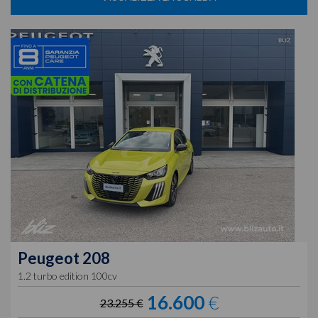
Peugeot
208
1.2 turbo edition 100cv
16.600
€
23.255 €