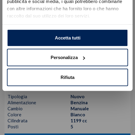
Errore
pubblicità e social media, i quali potrebbero combinarle
con altre informazioni che ha fornito loro o che hanno
raccolto dal suo utilizzo dei loro servizi.
Caricamento veicoli non riuscito
!
Not valid!
OK
Accetta tutti
Personalizza
Peugeot
208
1.2 puretech style s&s 100cv
Rifiuta
17.170
€
23.375 €
Tipologia
Nuovo
Alimentazione
Benzina
Cambio
Manuale
Colore
Bianco
Cilindrata
1199 cc
Posti
5