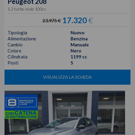
Peugeot
208
1.2 turbo style 100cv
17.320
€
23.975 €
Tipologia
Nuovo
Alimentazione
Benzina
Cambio
Manuale
Colore
Nero
Cilindrata
1199 cc
Posti
5
VISUALIZZA LA SCHEDA