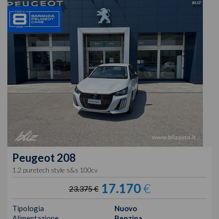
Peugeot
208
1.2 puretech style s&s 100cv
17.170
€
23.375 €
Tipologia
Nuovo
Alimentazione
Benzina