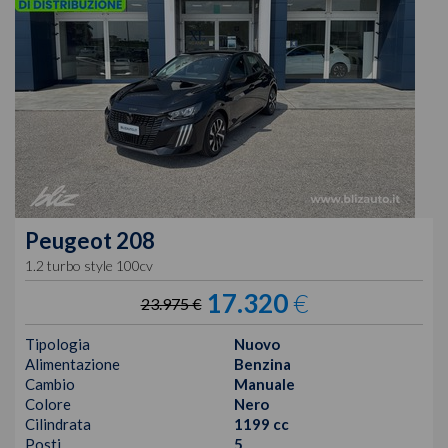
Peugeot
208
1.2 turbo style 100cv
17.320
€
23.975 €
Tipologia
Nuovo
Alimentazione
Benzina
Cambio
Manuale
Colore
Nero
Cilindrata
1199 cc
Posti
5