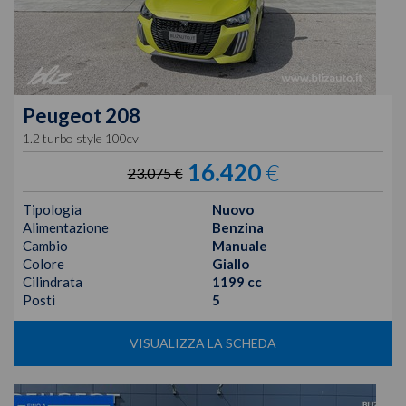
Peugeot
208
1.2 turbo style 100cv
16.420
€
23.075 €
Tipologia
Nuovo
Alimentazione
Benzina
Cambio
Manuale
Colore
Giallo
Cilindrata
1199 cc
Posti
5
VISUALIZZA LA SCHEDA