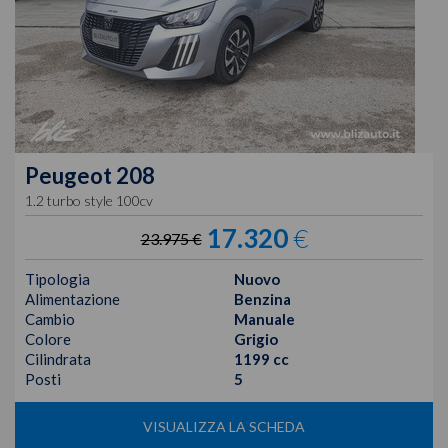
Peugeot
208
1.2 turbo style 100cv
17.320
€
23.975 €
Tipologia
Nuovo
Alimentazione
Benzina
Cambio
Manuale
Colore
Grigio
Cilindrata
1199 cc
Posti
5
VISUALIZZA LA SCHEDA