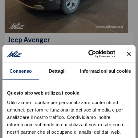
Jeep
Avenger
Mhev My25 Altitude 1.2 100cv Dct Mhev
24.600
€
29.980 €
Consenso
Dettagli
Informazioni sui cookie
Tipologia
Nuovo
Alimentazione
Ibrida benzina
Cambio
Automatico
Questo sito web utilizza i cookie
VISUALIZZA LA SCHEDA
Utilizziamo i cookie per personalizzare contenuti ed
annunci, per fornire funzionalità dei social media e per
analizzare il nostro traffico. Condividiamo inoltre
informazioni sul modo in cui utilizza il nostro sito con i
nostri partner che si occupano di analisi dei dati web,