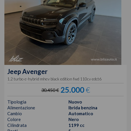
Jeep
Avenger
1.2 turbo e-hybrid mhev black edition fwd 110cv edct6
25.000
€
30.450 €
Tipologia
Nuovo
Alimentazione
Ibrida benzina
Cambio
Automatico
Colore
Nero
Cilindrata
1199 cc