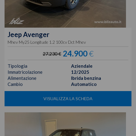
Jeep
Avenger
Mhev My25 Longitude 1.2 100cv Dct Mhev
24.900
€
27.230 €
Tipologia
Aziendale
Immatricolazione
12/2025
Alimentazione
Ibrida benzina
Cambio
Automatico
VISUALIZZA LA SCHEDA