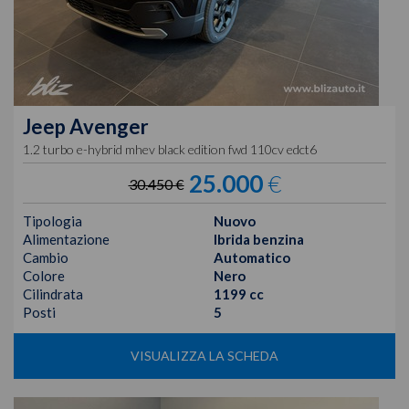
Jeep
Avenger
1.2 turbo e-hybrid mhev black edition fwd 110cv edct6
25.000
€
30.450 €
Tipologia
Nuovo
Alimentazione
Ibrida benzina
Cambio
Automatico
Colore
Nero
Cilindrata
1199 cc
Posti
5
VISUALIZZA LA SCHEDA