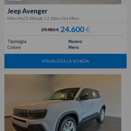
Jeep
Avenger
Mhev My25 Altitude 1.2 100cv Dct Mhev
24.600
€
29.980 €
Tipologia
Nuovo
Colore
Nero
VISUALIZZA LA SCHEDA