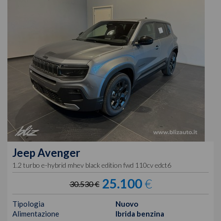
Jeep
Avenger
1.2 turbo e-hybrid mhev black edition fwd 110cv edct6
25.100
€
30.530 €
Tipologia
Nuovo
Alimentazione
Ibrida benzina