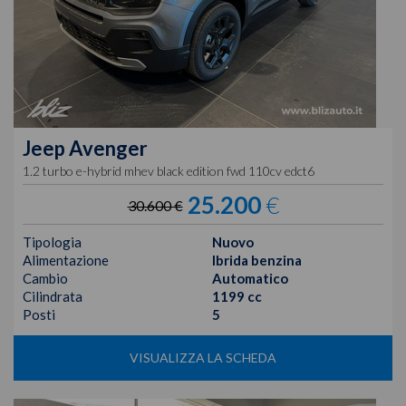
Jeep
Avenger
1.2 turbo e-hybrid mhev black edition fwd 110cv edct6
25.200
€
30.600 €
Tipologia
Nuovo
Alimentazione
Ibrida benzina
Cambio
Automatico
Cilindrata
1199 cc
Posti
5
VISUALIZZA LA SCHEDA