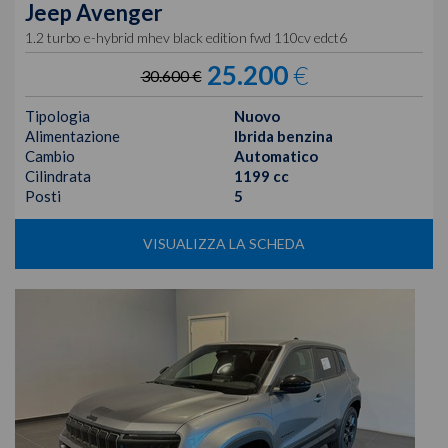
Jeep
Avenger
1.2 turbo e-hybrid mhev black edition fwd 110cv edct6
25.200
€
30.600 €
Tipologia
Nuovo
Alimentazione
Ibrida benzina
Cambio
Automatico
Cilindrata
1199 cc
Posti
5
VISUALIZZA LA SCHEDA