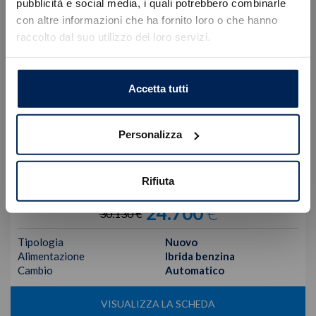
Errore
pubblicità e social media, i quali potrebbero combinarle
con altre informazioni che ha fornito loro o che hanno
raccolto dal suo utilizzo dei loro servizi.
Caricamento veicoli non riuscito
!
Not valid!
OK
Accetta tutti
Personalizza
Jeep
Avenger
Rifiuta
Mhev My25 Altitude 1.2 100cv Dct Mhev
24.700
€
30.130 €
Tipologia
Nuovo
Alimentazione
Ibrida benzina
Cambio
Automatico
VISUALIZZA LA SCHEDA