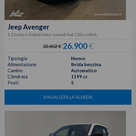
Jeep
Avenger
1.2 turbo e-hybrid mhev summit fwd 110cv edct6
26.900
€
32.402 €
Tipologia
Nuovo
Alimentazione
Ibrida benzina
Cambio
Automatico
Cilindrata
1199 cc
Posti
5
VISUALIZZA LA SCHEDA