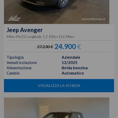
Jeep
Avenger
Mhev My25 Longitude 1.2 100cv Dct Mhev
24.900
€
27.230 €
Tipologia
Aziendale
Immatricolazione
12/2025
Alimentazione
Ibrida benzina
Cambio
Automatico
VISUALIZZA LA SCHEDA