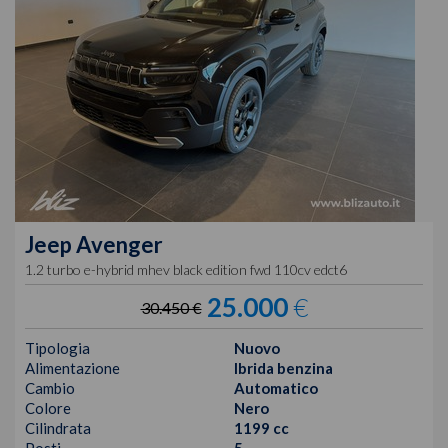
Jeep
Avenger
1.2 turbo e-hybrid mhev black edition fwd 110cv edct6
25.000
€
30.450 €
Tipologia
Nuovo
Alimentazione
Ibrida benzina
Cambio
Automatico
Colore
Nero
Cilindrata
1199 cc