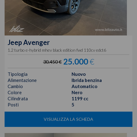
Jeep
Avenger
1.2 turbo e-hybrid mhev black edition fwd 110cv edct6
25.000
€
30.450 €
Tipologia
Nuovo
Alimentazione
Ibrida benzina
Cambio
Automatico
Colore
Nero
Cilindrata
1199 cc
Posti
5
VISUALIZZA LA SCHEDA