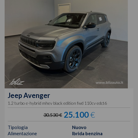
Jeep
Avenger
1.2 turbo e-hybrid mhev black edition fwd 110cv edct6
25.100
€
30.530 €
Tipologia
Nuovo
Alimentazione
Ibrida benzina