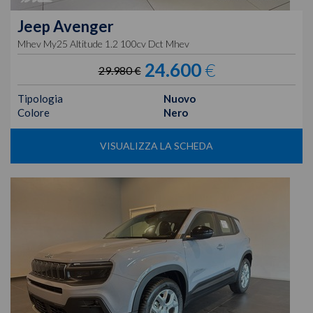
Jeep
Avenger
Mhev My25 Altitude 1.2 100cv Dct Mhev
24.600
€
29.980 €
Tipologia
Nuovo
Colore
Nero
VISUALIZZA LA SCHEDA