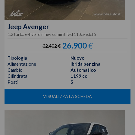
Jeep
Avenger
1.2 turbo e-hybrid mhev summit fwd 110cv edct6
26.900
€
32.402 €
Tipologia
Nuovo
Alimentazione
Ibrida benzina
Cambio
Automatico
Cilindrata
1199 cc
Posti
5
VISUALIZZA LA SCHEDA