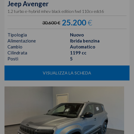
Jeep
Avenger
1.2 turbo e-hybrid mhev black edition fwd 110cv edct6
25.200
€
30.600 €
Tipologia
Nuovo
Alimentazione
Ibrida benzina
Cambio
Automatico
Cilindrata
1199 cc
Posti
5
VISUALIZZA LA SCHEDA