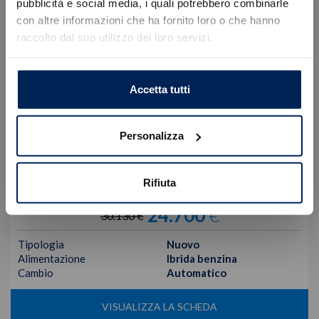
Errore
pubblicità e social media, i quali potrebbero combinarle
con altre informazioni che ha fornito loro o che hanno
raccolto dal suo utilizzo dei loro servizi.
Caricamento veicoli non riuscito
!
Not valid!
OK
Accetta tutti
Personalizza
Jeep
Avenger
Rifiuta
Mhev My25 Altitude 1.2 100cv Dct Mhev
24.700
€
30.130 €
Tipologia
Nuovo
Alimentazione
Ibrida benzina
Cambio
Automatico
VISUALIZZA LA SCHEDA