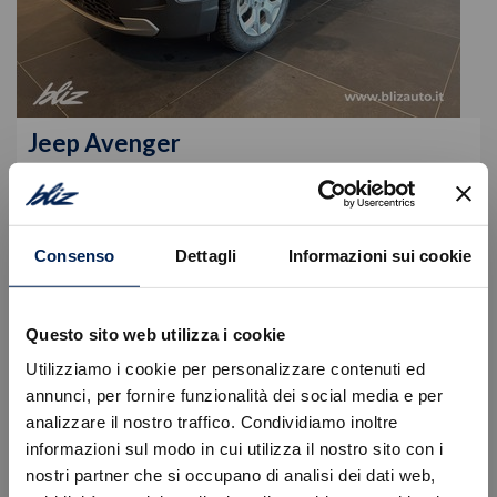
Jeep
Avenger
Mhev My25 Altitude 1.2 100cv Dct Mhev
24.600
€
29.980 €
Consenso
Dettagli
Informazioni sui cookie
Tipologia
Nuovo
Alimentazione
Ibrida benzina
Cambio
Automatico
Questo sito web utilizza i cookie
VISUALIZZA LA SCHEDA
Utilizziamo i cookie per personalizzare contenuti ed
annunci, per fornire funzionalità dei social media e per
analizzare il nostro traffico. Condividiamo inoltre
informazioni sul modo in cui utilizza il nostro sito con i
nostri partner che si occupano di analisi dei dati web,