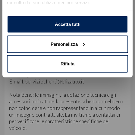
preparazione, IPT e contributo ambientale PFU.
raccolto dal suo utilizzo dei loro servizi.
Caricamento veicoli non riuscito
!
Not valid!
Per informazioni e preventivi personalizzati La
OK
invitiamo a prendere appuntamento con un nostro
Accetta tutti
consulente dedicato:
• Sede di Trieste, Via Flavia 120 | +39 040 985820
Personalizza
• Sede di Gorizia, Via Terza Armata 180/129 | +39
0481 20988
Rifiuta
Servizio Clienti:
WhatsApp: +39 349 180 5149
E-mail: servizioclienti@blizauto.it
Nota Bene: le immagini, la dotazione tecnica e gli
accessori indicati nella presente scheda potrebbero
non coincidere e non rappresentano in alcun modo
un impegno contrattuale. La invitiamo a contattarci
per verificare le caratteristiche specifiche del
veicolo.