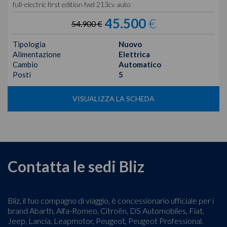
full-electric first edition fwd 213cv auto
45.500
€
54.900 €
Tipologia
Nuovo
Alimentazione
Elettrica
Cambio
Automatico
Posti
5
VISUALIZZA LA SCHEDA
Contatta le sedi Bliz
Bliz, il tuo compagno di viaggio, è concessionario ufficiale per i
brand Abarth, Alfa-Romeo, Citroën, DS Automobiles, Fiat,
Jeep, Lancia, Leapmotor, Peugeot, Peugeot Professional.