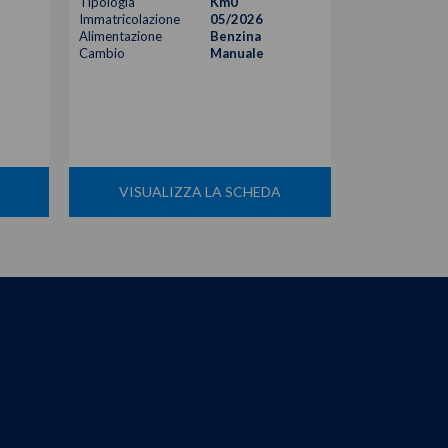
Tipologia
Km0
Tipologia
Immatricolazione
05/2026
Immatricolazi
Alimentazione
Benzina
Alimentazione
Cambio
Manuale
Cambio
VISUALIZZA LA SCHEDA
VISUA