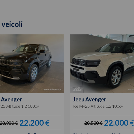
 veicoli
Avenger
Jeep
Avenger
25 Altitude 1.2 100cv
Ice My25 Altitude 1.2 100cv
22.200
€
22.000
28.980 €
28.530 €