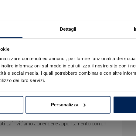
accessori opzionali presenti
nell'equipaggiamento del veicolo.
Dettagli
ookie
Errore
nalizzare contenuti ed annunci, per fornire funzionalità dei socia
inoltre informazioni sul modo in cui utilizza il nostro sito con i 
icità e social media, i quali potrebbero combinarle con altre inform
Caricamento veicoli non riuscito
lizzo dei loro servizi.
!
Not valid!
OK
egna.
s Financial Services escluso del Passaggio di
Personalizza
ati La invitiamo a prendere appuntamento con un