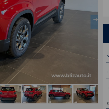
N
E
T