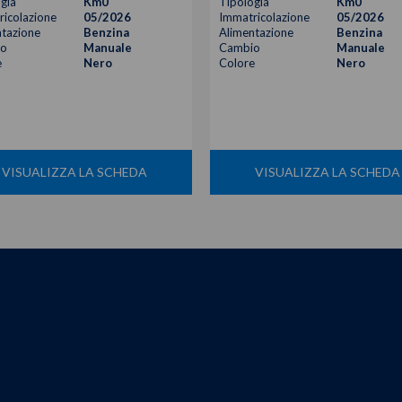
gia
Km0
Tipologia
Km0
icolazione
05/2026
Immatricolazione
05/2026
tazione
Benzina
Alimentazione
Benzina
o
Manuale
Cambio
Manuale
e
Nero
Colore
Nero
VISUALIZZA LA SCHEDA
VISUALIZZA LA SCHEDA