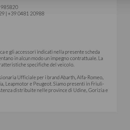
40 985820
129 | +39 0481 20988
ca e gli accessori indicati nella presente scheda
ntano in alcun modo un impegno contrattuale. La
ratteristiche specifiche del veicolo.
sionaria Ufficiale per i brand Abarth, Alfa-Romeo,
ia, Leapmotor e Peugeot. Siamo presenti in Friuli-
stenza distribuite nelle province di Udine, Gorizia e