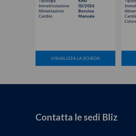
Tipologia
Km0
Tipolo
Immatricolazione
02/2026
Immatr
Alimentazione
Benzina
Alimen
Cambio
Manuale
Cambi
Color
VISUALIZZA LA SCHEDA
Contatta le sedi Bliz