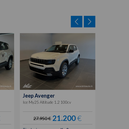
Jeep
Avenger
Jeep
Aven
Ice My25 Altitude 1.2 100cv
Ice My25 Alti
€
21.200
€
27.950 €
28.100