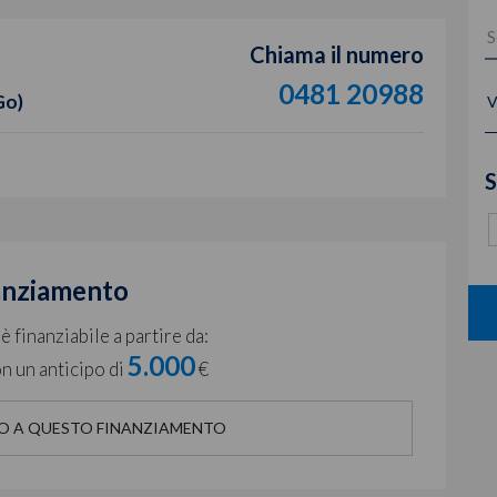
Chiama il numero
0481 20988
Go)
V
S
anziamento
 finanziabile a partire da:
5.000
n un anticipo di
€
O A QUESTO FINANZIAMENTO