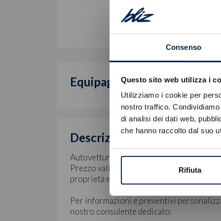
Consenso
Equipaggiamento di serie
Questo sito web utilizza i c
Utilizziamo i cookie per perso
nostro traffico. Condividiamo 
di analisi dei dati web, pubbl
che hanno raccolto dal suo uti
Descrizione
Autovettura immatricolata in pronta cons
Prezzo valido con finanziamento Stellanti
Rifiuta
proprietà ed ulteriori spese.
Per informazioni e preventivi personalizz
nostro consulente dedicato: