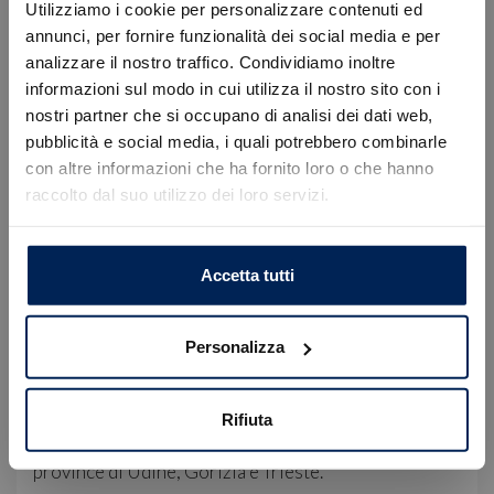
• Sede di Gorizia, Via Terza Armata 180/129 | +39
Utilizziamo i cookie per personalizzare contenuti ed
0481 20988
annunci, per fornire funzionalità dei social media e per
analizzare il nostro traffico. Condividiamo inoltre
Servizio Clienti:
informazioni sul modo in cui utilizza il nostro sito con i
WhatsApp: +39 349 180 5149
nostri partner che si occupano di analisi dei dati web,
Errore
E-mail: servizioclienti@blizauto.it
pubblicità e social media, i quali potrebbero combinarle
con altre informazioni che ha fornito loro o che hanno
Nota Bene: le immagini, la dotazione tecnica e gli
raccolto dal suo utilizzo dei loro servizi.
Caricamento veicoli non riuscito
accessori indicati nella presente scheda potrebbero
!
Not valid!
non coincidere e non rappresentano in alcun modo
un impegno contrattuale. La invitiamo a contattarci
OK
Accetta tutti
per verificare le caratteristiche specifiche del
veicolo.
Personalizza
Bliz, il tuo compagno di viaggio, è Concessionaria
Ufficiale per i brand Abarth, Alfa-Romeo, Citroën, DS
Automobiles, Fiat, Jeep, Lancia, Leapmotor e
Rifiuta
Peugeot. Siamo presenti in Friuli-Venezia Giulia con
5 sedi di vendita e assistenza distribuite nelle
province di Udine, Gorizia e Trieste.