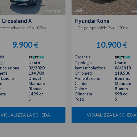
l
Crossland X
Hyundai
Kona
ecotec advance s&s 102cv
1.0 t-gdi xpossible 2wd 120cv
9.900
€
10.900
€
zia
Garanzia
gia
Usato
Tipologia
Usato
icolazione
02/2020
Immatricolazione
06/2018
etri
134.700
Chilometri
118.500
tazione
Diesel
Alimentazione
Benzina
o
Manuale
Cambio
Manuale
e
Bianco
Colore
Bianco
rata
1499 cc
Cilindrata
998 cc
5
Posti
5
VISUALIZZA LA SCHEDA
VISUALIZZA LA SCHEDA