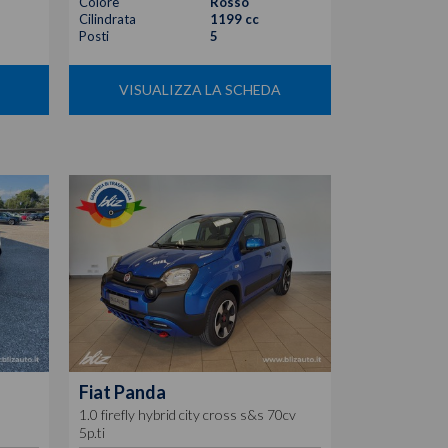
Colore
Rosso
Cilindrata
1199 cc
Posti
5
VISUALIZZA LA SCHEDA
Fiat
Panda
1.0 firefly hybrid city cross s&s 70cv
5p.ti