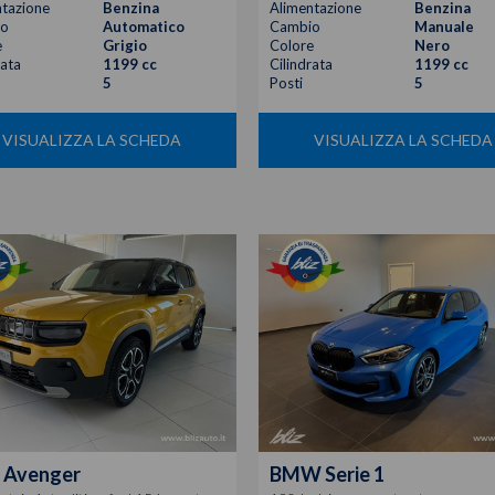
tazione
Benzina
Alimentazione
Benzina
o
Automatico
Cambio
Manuale
e
Grigio
Colore
Nero
rata
1199 cc
Cilindrata
1199 cc
5
Posti
5
VISUALIZZA LA SCHEDA
VISUALIZZA LA SCHEDA
Avenger
BMW
Serie 1