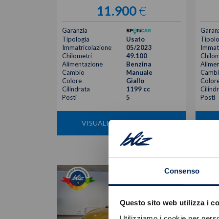
11.900
€
Garanzia
Garan
Tipologia
Usato
Tipolo
Immatricolazione
05/2023
Immatr
Chilometri
49.100
Chilom
Alimentazione
Benzina
Alimen
Cambio
Manuale
Cambi
Colore
Giallo
Color
Cilindrata
1199 cc
Cilind
Posti
5
Posti
VISUALIZZA LA SCHEDA
Consenso
Questo sito web utilizza i c
Utilizziamo i cookie per perso