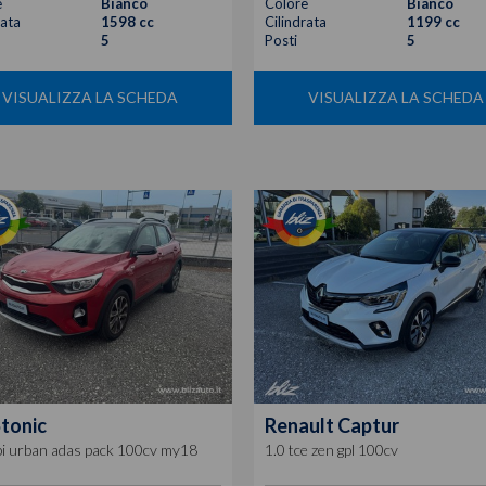
e
Bianco
Colore
Bianco
rata
1598 cc
Cilindrata
1199 cc
5
Posti
5
VISUALIZZA LA SCHEDA
VISUALIZZA LA SCHEDA
tonic
Renault
Captur
pi urban adas pack 100cv my18
1.0 tce zen gpl 100cv