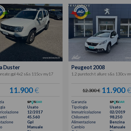
a
Duster
Peugeot
2008
ureate gpl 4x2 s&s 115cv my17
1.2 puretech t allure s&s 130cv 
11.900
€
11.900
12.300 €
zia
Garanzia
gia
Usato
Tipologia
Usato
icolazione
12/2017
Immatricolazione
02/2019
etri
45.560
Chilometri
98.250
tazione
Gpl
Alimentazione
Benzina
o
Manuale
Cambio
Manuale