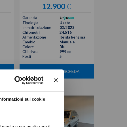
12.900
€
Garanzia
Tipologia
Usato
Immatricolazione
03/2023
Chilometri
24.516
Alimentazione
Ibrida benzina
Cambio
Manuale
Colore
Blu
Cilindrata
999 cc
Posti
5
VISUALIZZA LA SCHEDA
Informazioni sui cookie
l media e per analizzare il