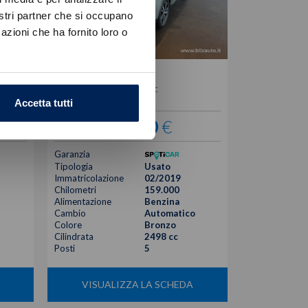
nostri partner che si occupano
azioni che ha fornito loro o
Subaru
Outback
2.5i premium lineartronic
Accetta tutti
17.400
€
Garanzia
Tipologia
Usato
Immatricolazione
02/2019
Chilometri
159.000
Alimentazione
Benzina
Cambio
Automatico
Colore
Bronzo
Cilindrata
2498 cc
Posti
5
VISUALIZZA LA SCHEDA