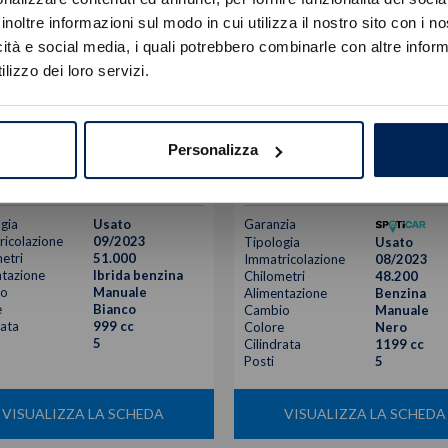
Errore
inoltre informazioni sul modo in cui utilizza il nostro sito con i 
icità e social media, i quali potrebbero combinarle con altre inform
Caricamento veicoli non riuscito
lizzo dei loro servizi.
!
Not valid!
Fiesta
Peugeot
208
OK
 ecoboost h st-line x 125cv
1.2 puretech gt s&s 100cv
Personalizza
14.900
€
15.900
€
gia
Usato
Garanzia
icolazione
09/2023
Tipologia
Usato
etri
51.000
Immatricolazione
08/2023
tazione
Ibrida benzina
Chilometri
48.200
o
Manuale
Alimentazione
Benzina
e
Bianco
Cambio
Manuale
rata
999 cc
Colore
Nero
5
Cilindrata
1199 cc
Posti
5
VISUALIZZA LA SCHEDA
VISUALIZZA LA SCHEDA