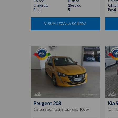
Colore
Bianco
Color
Cilindrata
1560 cc
Cilind
Posti
5
Posti
VISUALIZZA LA SCHEDA
Peugeot
208
Kia
S
1.2 puretech active pack s&s 100cv
1.4 m