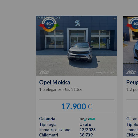
Opel
Mokka
Peu
1.5 elegance s&s 110cv
1.2 pu
17.900
€
Garanzia
Garan
Tipologia
Usato
Tipolo
Immatricolazione
12/2023
Immatr
Chilometri
58.739
Chilom