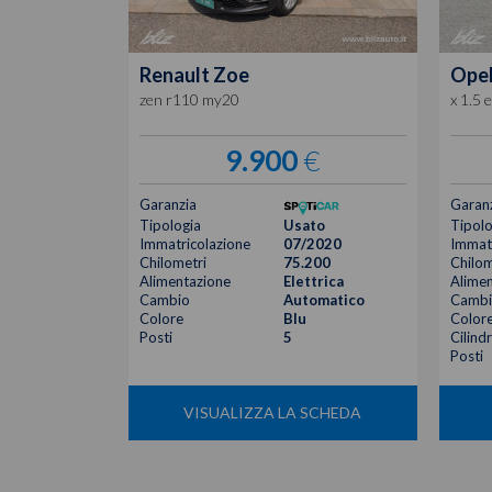
Renault
Zoe
Ope
zen r110 my20
x 1.5 
9.900
€
Garanzia
Garan
Tipologia
Usato
Tipolo
Immatricolazione
07/2020
Immatr
Chilometri
75.200
Chilom
Alimentazione
Elettrica
Alimen
Cambio
Automatico
Cambi
Colore
Blu
Color
Posti
5
Cilind
Posti
VISUALIZZA LA SCHEDA