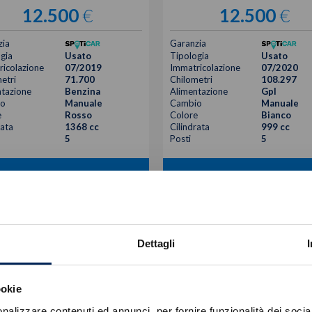
12.500
€
12.500
€
zia
Garanzia
gia
Usato
Tipologia
Usato
icolazione
07/2019
Immatricolazione
07/2020
etri
71.700
Chilometri
108.297
tazione
Benzina
Alimentazione
Gpl
o
Manuale
Cambio
Manuale
e
Rosso
Colore
Bianco
rata
1368 cc
Cilindrata
999 cc
5
Posti
5
VISUALIZZA LA SCHEDA
VISUALIZZA LA SCHEDA
Dettagli
ookie
nalizzare contenuti ed annunci, per fornire funzionalità dei socia