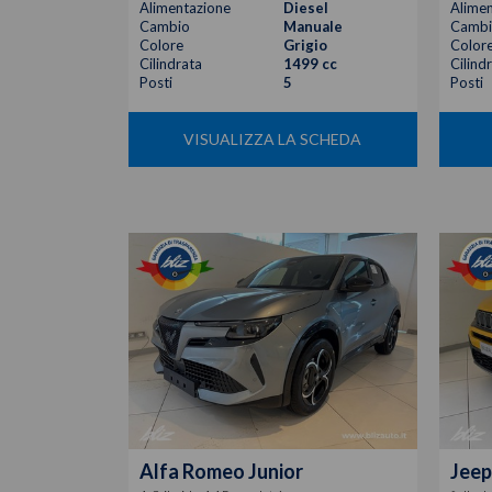
Alimentazione
Diesel
Alimen
Cambio
Manuale
Cambi
Colore
Grigio
Color
Cilindrata
1499 cc
Cilind
Posti
5
Posti
VISUALIZZA LA SCHEDA
Alfa Romeo
Junior
Jeep