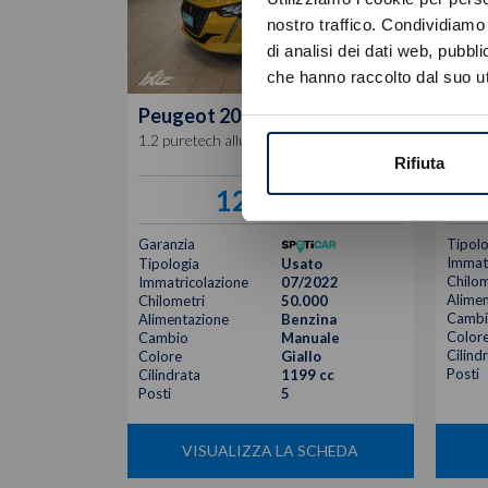
nostro traffico. Condividiamo 
di analisi dei dati web, pubbl
che hanno raccolto dal suo uti
Peugeot
208
Ford
1.2 puretech allure pack s&s 100cv
5p 1.0
Rifiuta
12.900
€
Garanzia
Tipolo
Immatr
Tipologia
Usato
Chilom
Immatricolazione
07/2022
Alimen
Chilometri
50.000
Cambi
Alimentazione
Benzina
Color
Cambio
Manuale
Cilind
Colore
Giallo
Posti
Cilindrata
1199 cc
Posti
5
VISUALIZZA LA SCHEDA