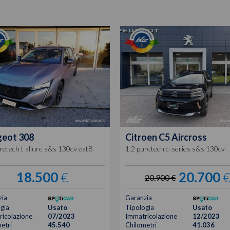
geot
308
Citroen
C5 Aircross
retech t allure s&s 130cv eat8
1.2 puretech c-series s&s 130cv
18.500
€
20.700
20.900 €
zia
Garanzia
gia
Usato
Tipologia
Usato
icolazione
07/2023
Immatricolazione
12/2023
etri
45.540
Chilometri
41.036