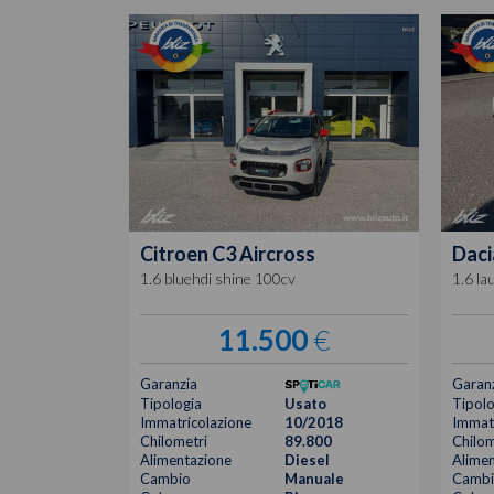
Citroen
C3 Aircross
Daci
1.6 bluehdi shine 100cv
1.6 la
11.500
€
Garanzia
Garan
Tipologia
Usato
Tipolo
Immatricolazione
10/2018
Immatr
Chilometri
89.800
Chilom
Alimentazione
Diesel
Alimen
Cambio
Manuale
Cambi