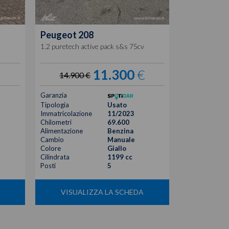
Peugeot
208
1.2 puretech active pack s&s 75cv
11.300
€
14.900 €
Garanzia
Tipologia
Usato
Immatricolazione
11/2023
Chilometri
69.600
Alimentazione
Benzina
Cambio
Manuale
Colore
Giallo
Cilindrata
1199 cc
Posti
5
VISUALIZZA LA SCHEDA