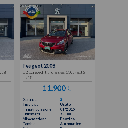
Peugeot
2008
my18
1.2 puretech t allure s&s 110cv eat6
my18
€
11.900
€
Garanzia
SI
Tipologia
Usato
Immatricolazione
01/2019
Chilometri
75.000
Alimentazione
Benzina
Cambio
Automatico