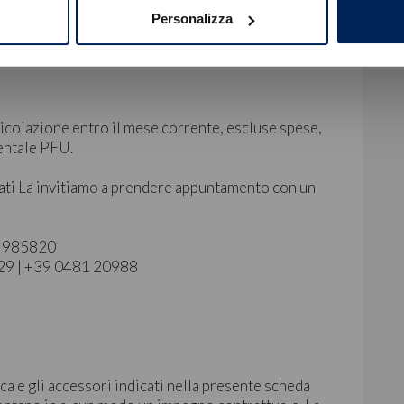
Personalizza
icolazione entro il mese corrente, escluse spese,
ientale PFU.
ati La invitiamo a prendere appuntamento con un
40 985820
129 | +39 0481 20988
ca e gli accessori indicati nella presente scheda