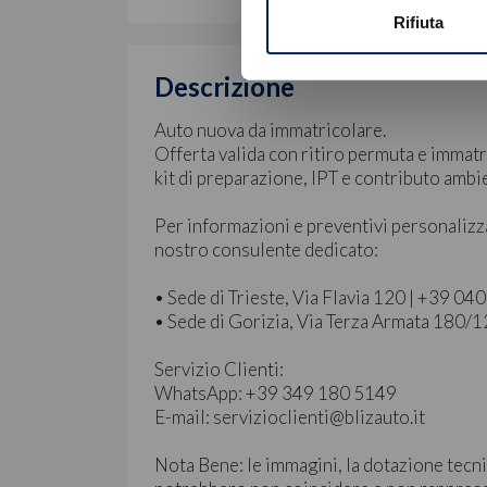
Rifiuta
Descrizione
Auto nuova da immatricolare.
Offerta valida con ritiro permuta e immatr
kit di preparazione, IPT e contributo amb
Per informazioni e preventivi personalizz
nostro consulente dedicato:
• Sede di Trieste, Via Flavia 120 | +39 0
• Sede di Gorizia, Via Terza Armata 180/
Servizio Clienti:
WhatsApp: +39 349 180 5149
E-mail: servizioclienti@blizauto.it
Nota Bene: le immagini, la dotazione tecni