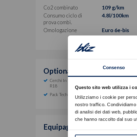
Co2 combinato
109 g/km
Consumo ciclo di
4.8l/100km
prova combi.
Omologazione
Euro 6e-bis
Consenso
Optional inclusi
Cerchi In Lega Da 18" Fori Con Pneumatici 215
R18
Questo sito web utilizza i c
Pack Techno
Utilizziamo i cookie per perso
nostro traffico. Condividiamo 
di analisi dei dati web, pubbl
che hanno raccolto dal suo uti
Equipaggiamento di serie