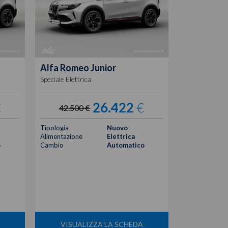
Alfa Romeo
Junior
Alfa Rome
Speciale Elettrica
elettrica spri
€
26.422
€
42.500 €
41.100
Tipologia
Nuovo
Tipologia
Alimentazione
Elettrica
Alimentazione
o
Cambio
Automatico
Cambio
Colore
Posti
VISUALIZZA LA SCHEDA
VISUA