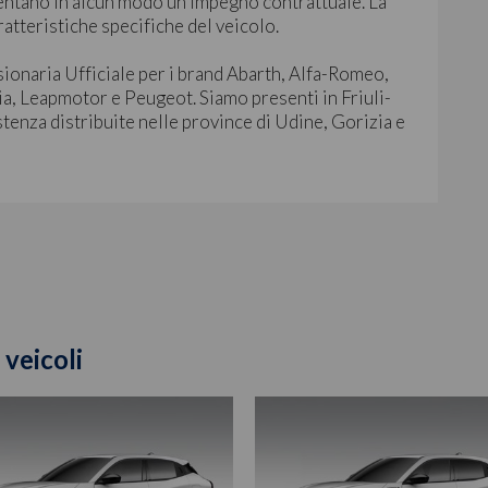
ntano in alcun modo un impegno contrattuale. La
ratteristiche specifiche del veicolo.
sionaria Ufficiale per i brand Abarth, Alfa-Romeo,
ia, Leapmotor e Peugeot. Siamo presenti in Friuli-
stenza distribuite nelle province di Udine, Gorizia e
 veicoli