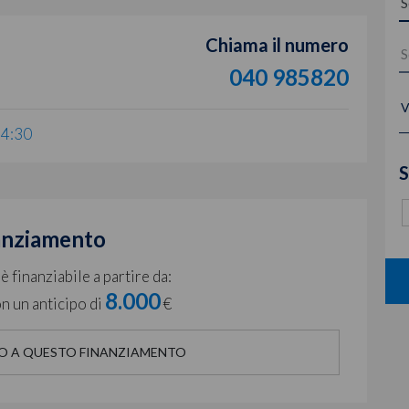
Chiama il numero
040 985820
V
14:30
S
anziamento
 finanziabile a partire da:
8.000
n un anticipo di
€
O A QUESTO FINANZIAMENTO