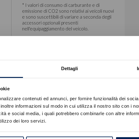
* I valori di consumo di carburante e di
emissione di CO2 sono relativi ai veicoli nuovi
e sono suscettibili di variare a seconda degli
accessori opzionali presenti
nell'equipaggiamento del veicolo.
Dettagli
/55
Nero Tortona
ookie
Errore
nalizzare contenuti ed annunci, per fornire funzionalità dei socia
inoltre informazioni sul modo in cui utilizza il nostro sito con i 
icità e social media, i quali potrebbero combinarle con altre inform
Caricamento veicoli non riuscito
lizzo dei loro servizi.
!
Not valid!
OK