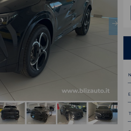
N
E
T