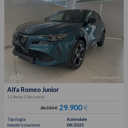
Alfa Romeo
Junior
1.2 ibrida 136cv edct6
29.900
€
36.550 €
Tipologia
Aziendale
Immatricolazione
04/2025