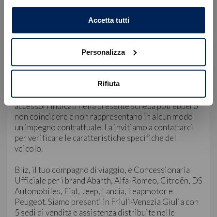
• Sede di Trieste, Via Flavia 120 | +39 040 985820
OK
• Sede di Gorizia, Via Terza Armata 180/129 | +39
Accetta tutti
0481 20988
Servizio Clienti:
Personalizza
WhatsApp: +39 349 180 5149
E-mail: servizioclienti@blizauto.it
Rifiuta
Nota Bene: le immagini, la dotazione tecnica e gli
accessori indicati nella presente scheda potrebbero
non coincidere e non rappresentano in alcun modo
un impegno contrattuale. La invitiamo a contattarci
per verificare le caratteristiche specifiche del
veicolo.
Bliz, il tuo compagno di viaggio, è Concessionaria
Ufficiale per i brand Abarth, Alfa-Romeo, Citroën, DS
Automobiles, Fiat, Jeep, Lancia, Leapmotor e
Peugeot. Siamo presenti in Friuli-Venezia Giulia con
5 sedi di vendita e assistenza distribuite nelle