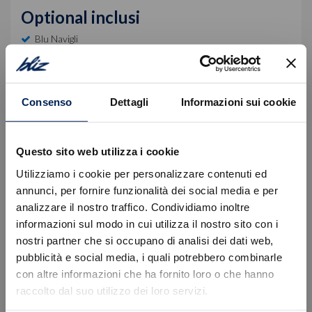
Optional inclusi
Blu Navigli
Equipaggiamento di serie
Consenso
Dettagli
Informazioni sui cookie
Descrizione
Questo sito web utilizza i cookie
Auto nuova da immatricolare.
Offerta valida con finanziamento Stellantis Financial
Utilizziamo i cookie per personalizzare contenuti ed
Services, ritiro permuta Alfa Romeo e
annunci, per fornire funzionalità dei social media e per
immatricolazione entro il mese corrente, escluse
analizzare il nostro traffico. Condividiamo inoltre
spese, kit di preparazione, IPT e contributo
informazioni sul modo in cui utilizza il nostro sito con i
ambientale PFU.
nostri partner che si occupano di analisi dei dati web,
Errore
pubblicità e social media, i quali potrebbero combinarle
Per informazioni e preventivi personalizzati La
con altre informazioni che ha fornito loro o che hanno
invitiamo a prendere appuntamento con un nostro
raccolto dal suo utilizzo dei loro servizi.
Caricamento veicoli non riuscito
consulente dedicato:
!
Not valid!