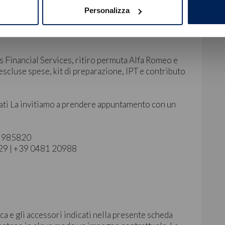
Personalizza
s Financial Services, ritiro permuta Alfa Romeo e
scluse spese, kit di preparazione, IPT e contributo
ati La invitiamo a prendere appuntamento con un
40 985820
129 | +39 0481 20988
ca e gli accessori indicati nella presente scheda