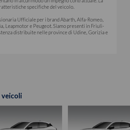
ntano in alcun modo un impegno contrattuale. La
ratteristiche specifiche del veicolo.
sionaria Ufficiale per i brand Abarth, Alfa-Romeo,
ia, Leapmotor e Peugeot. Siamo presenti in Friuli-
stenza distribuite nelle province di Udine, Gorizia e
 veicoli