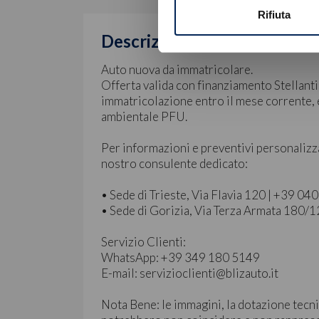
Rifiuta
Descrizione
Auto nuova da immatricolare.
Offerta valida con finanziamento Stellanti
immatricolazione entro il mese corrente, e
ambientale PFU.
Per informazioni e preventivi personalizz
nostro consulente dedicato:
• Sede di Trieste, Via Flavia 120 | +39 0
• Sede di Gorizia, Via Terza Armata 180/
Servizio Clienti:
WhatsApp: +39 349 180 5149
E-mail: servizioclienti@blizauto.it
Nota Bene: le immagini, la dotazione tecni