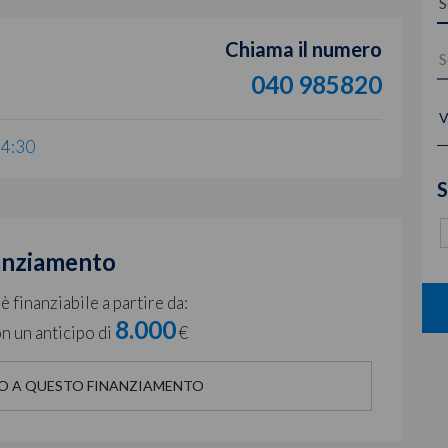
Chiama il numero
040 985820
V
14:30
S
anziamento
 finanziabile a partire da:
8.000
n un anticipo di
€
O A QUESTO FINANZIAMENTO