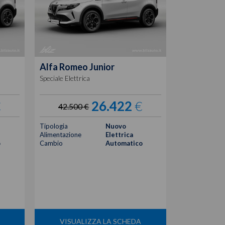
Alfa Romeo
Junior
Alfa Rome
Speciale Elettrica
elettrica spri
€
26.422
€
42.500 €
41.100
Tipologia
Nuovo
Tipologia
Alimentazione
Elettrica
Alimentazione
o
Cambio
Automatico
Cambio
Colore
Posti
VISUALIZZA LA SCHEDA
VISUA