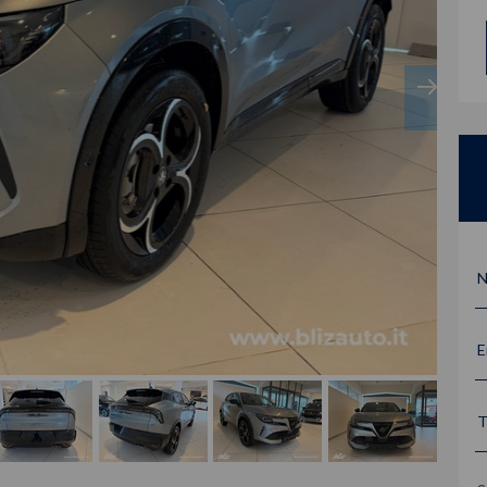
N
E
T