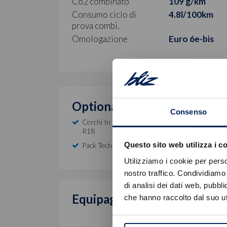
Co2 combinato
109 g/km
Consumo ciclo di
4.8l/100km
prova combi.
Omologazione
Euro 6e-bis
Optional inclusi
Consenso
Cerchi In Lega Da 18" Fori Con Pneumatici 215
R18
Questo sito web utilizza i c
Pack Techno
Utilizziamo i cookie per perso
nostro traffico. Condividiamo 
di analisi dei dati web, pubbl
Equipaggiamento di serie
che hanno raccolto dal suo uti