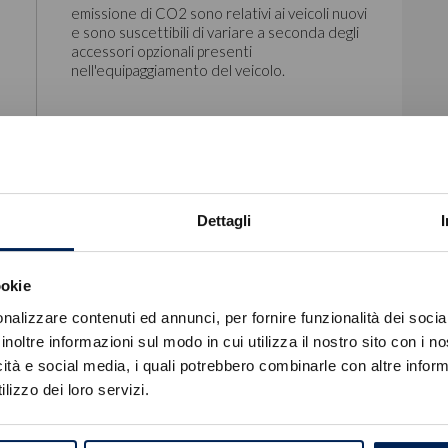
emissione di CO2 sono relativi ai veicoli nuovi
e sono suscettibili di variare a seconda degli
accessori opzionali presenti
nell'equipaggiamento del veicolo.
Dettagli
/55
Grigio Arese
ookie
Errore
nalizzare contenuti ed annunci, per fornire funzionalità dei socia
inoltre informazioni sul modo in cui utilizza il nostro sito con i 
icità e social media, i quali potrebbero combinarle con altre inform
Caricamento veicoli non riuscito
lizzo dei loro servizi.
!
Not valid!
OK