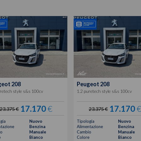
geot
208
Peugeot
208
retech style s&s 100cv
1.2 puretech style s&s 100cv
17.170
€
17.170
23.375 €
23.375 €
gia
Nuovo
Tipologia
Nuovo
tazione
Benzina
Alimentazione
Benzina
o
Manuale
Cambio
Manuale
e
Bianco
Colore
Bianco