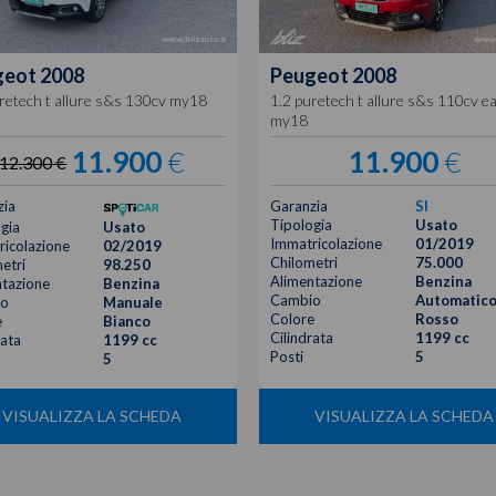
geot
2008
Peugeot
2008
retech t allure s&s 130cv my18
1.2 puretech t allure s&s 110cv e
my18
11.900
€
11.900
€
12.300 €
zia
Garanzia
SI
Tipologia
Usato
gia
Usato
Immatricolazione
01/2019
icolazione
02/2019
Chilometri
75.000
etri
98.250
Alimentazione
Benzina
tazione
Benzina
Cambio
Automatic
o
Manuale
Colore
Rosso
e
Bianco
Cilindrata
1199 cc
rata
1199 cc
Posti
5
5
VISUALIZZA LA SCHEDA
VISUALIZZA LA SCHEDA