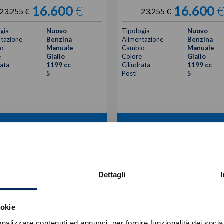
16.600
€
16.600
23.255 €
23.255 €
gia
Nuovo
Tipologia
Nuovo
tazione
Benzina
Alimentazione
Benzina
o
Manuale
Cambio
Manuale
e
Giallo
Colore
Giallo
rata
1199 cc
Cilindrata
1199 cc
5
Posti
5
VISUALIZZA LA SCHEDA
VISUALIZZA LA SCHEDA
Dettagli
ookie
nalizzare contenuti ed annunci, per fornire funzionalità dei socia