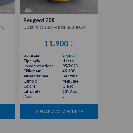
Peugeot
208
at6
1.2 puretech active pack s&s 100cv
11.900
€
Garanzia
Tipologia
Usato
Immatricolazione
05/2023
Chilometri
49.100
Alimentazione
Benzina
o
Cambio
Manuale
Colore
Giallo
Cilindrata
1199 cc
Posti
5
VISUALIZZA LA SCHEDA