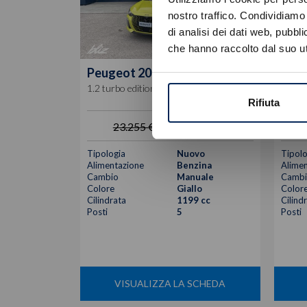
nostro traffico. Condividiamo 
di analisi dei dati web, pubbl
che hanno raccolto dal suo uti
Peugeot
208
Peu
1.2 turbo edition 100cv
1.2 tu
Rifiuta
16.600
€
23.255 €
Tipologia
Nuovo
Tipolo
Alimentazione
Benzina
Alimen
Cambio
Manuale
Cambi
Colore
Giallo
Color
Cilindrata
1199 cc
Cilind
Posti
5
Posti
VISUALIZZA LA SCHEDA