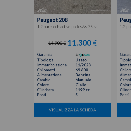
Peugeot
208
Peu
1.2 puretech active pack s&s 75cv
1.2 pu
11.300
€
14.900 €
Garanzia
Garan
Tipologia
Usato
Tipolo
Immatricolazione
11/2023
Immatr
Chilometri
69.600
Chilom
Alimentazione
Benzina
Alimen
Cambio
Manuale
Cambi
Colore
Giallo
Color
Cilindrata
1199 cc
Cilind
Posti
5
Posti
VISUALIZZA LA SCHEDA