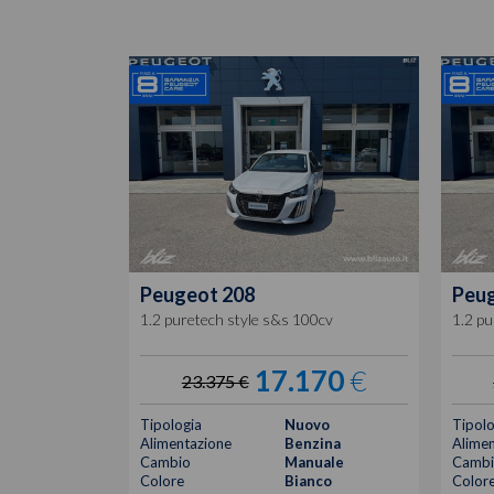
Peugeot
208
Peu
1.2 puretech style s&s 100cv
1.2 pu
17.170
€
23.375 €
Tipologia
Nuovo
Tipolo
Alimentazione
Benzina
Alimen
Cambio
Manuale
Cambi
Colore
Bianco
Color