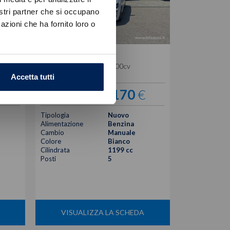
nostri partner che si occupano
azioni che ha fornito loro o
Peugeot
208
1.2 puretech style s&s 100cv
Accetta tutti
€
17.170
€
23.375 €
Tipologia
Nuovo
Alimentazione
Benzina
Cambio
Manuale
Colore
Bianco
Cilindrata
1199 cc
Posti
5
VISUALIZZA LA SCHEDA