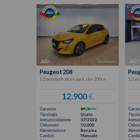
Peugeot
208
Peu
1.2 puretech allure pack s&s 100cv
1.2 pu
12.900
€
Garanzia
Garan
Tipologia
Usato
Tipolo
Immatricolazione
07/2022
Immatr
Chilometri
50.000
Chilom
Alimentazione
Benzina
Alimen
Cambio
Manuale
Cambi