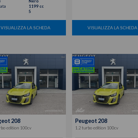
e
Nero
rata
1199 cc
5
VISUALIZZA LA SCHEDA
VISUALIZZA LA SCHEDA
geot
208
Peugeot
208
rbo edition 100cv
1.2 turbo edition 100cv