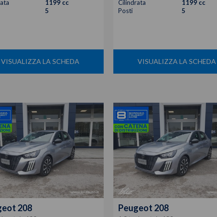
rata
1199 cc
Cilindrata
1199 cc
5
Posti
5
VISUALIZZA LA SCHEDA
VISUALIZZA LA SCHEDA
geot
208
Peugeot
208