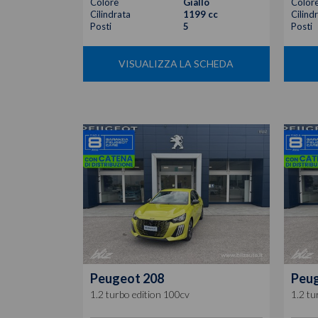
Colore
Giallo
Color
Cilindrata
1199 cc
Cilind
Posti
5
Posti
VISUALIZZA LA SCHEDA
Peugeot
208
Peu
1.2 turbo edition 100cv
1.2 tu