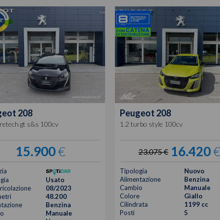
geot
208
Peugeot
208
retech gt s&s 100cv
1.2 turbo style 100cv
15.900
€
16.420
23.075 €
zia
Tipologia
Nuovo
Alimentazione
Benzina
gia
Usato
Cambio
Manuale
icolazione
08/2023
Colore
Giallo
etri
48.200
Cilindrata
1199 cc
tazione
Benzina
Posti
5
o
Manuale