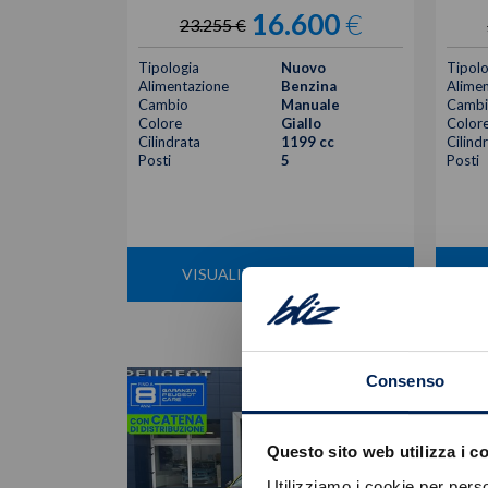
16.600
€
23.255 €
Tipologia
Nuovo
Tipolo
Alimentazione
Benzina
Alimen
Cambio
Manuale
Cambi
Colore
Giallo
Color
Cilindrata
1199 cc
Cilind
Posti
5
Posti
VISUALIZZA LA SCHEDA
Consenso
Questo sito web utilizza i c
Utilizziamo i cookie per perso