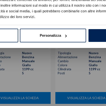
Errore
inoltre informazioni sul modo in cui utilizza il nostro sito con i 
icità e social media, i quali potrebbero combinarle con altre inform
Caricamento veicoli non riuscito
lizzo dei loro servizi.
!
Not valid!
geot
208
Peugeot
208
OK
rbo edition 100cv
1.2 turbo business 100cv
Personalizza
16.600
€
17.100
23.255 €
23.505 €
gia
Nuovo
Tipologia
Nuovo
tazione
Benzina
Alimentazione
Benzina
o
Manuale
Cambio
Manuale
e
Giallo
Colore
Giallo
rata
1199 cc
Cilindrata
1199 cc
5
Posti
5
VISUALIZZA LA SCHEDA
VISUALIZZA LA SCHEDA