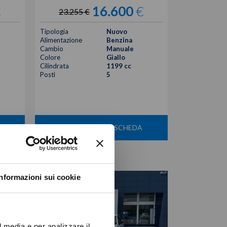
€
16.600
€
23.255 €
Tipologia
Nuovo
Alimentazione
Benzina
Cambio
Manuale
Colore
Giallo
Cilindrata
1199 cc
Posti
5
VISUALIZZA LA SCHEDA
Informazioni sui cookie
l media e per analizzare il