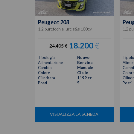
Peugeot
208
Peu
1.2 puretech allure s&s 100cv
1.2 pu
18.200
€
24.405 €
Tipologia
Nuovo
Tipolo
Alimentazione
Benzina
Alimen
Cambio
Manuale
Cambi
Colore
Giallo
Color
Cilindrata
1199 cc
Cilind
Posti
5
Posti
VISUALIZZA LA SCHEDA