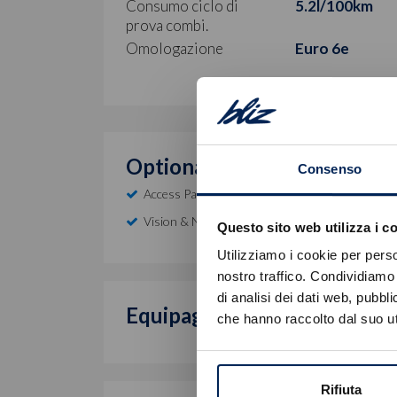
Consumo ciclo di
5.2l/100km
prova combi.
Omologazione
Euro 6e
Optional inclusi
Consenso
Access Pack
Vision & Navigation Pack
Questo sito web utilizza i c
Utilizziamo i cookie per perso
nostro traffico. Condividiamo 
di analisi dei dati web, pubbl
Equipaggiamento di serie
che hanno raccolto dal suo uti
Rifiuta