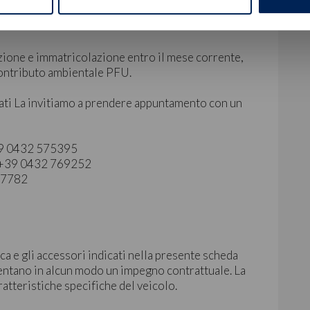
zione e immatricolazione entro il mese corrente,
 contributo ambientale PFU.
ati La invitiamo a prendere appuntamento con un
+39 0432 575395
 | +39 0432 769252
827782
ca e gli accessori indicati nella presente scheda
ntano in alcun modo un impegno contrattuale. La
ratteristiche specifiche del veicolo.