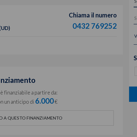
Chiama il numero
0432 769252
 (UD)
V
S
anziamento
 finanziabile a partire da:
6.000
n un anticipo di
€
O A QUESTO FINANZIAMENTO