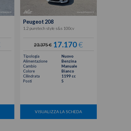
Peugeot
208
Peugeot
2
1.2 puretech style s&s 100cv
1.2 puretech 
€
17.170
€
23.375 €
23.375
Tipologia
Nuovo
Tipologia
Alimentazione
Benzina
Alimentazione
Cambio
Manuale
Cambio
Colore
Bianco
Colore
Cilindrata
1199 cc
Cilindrata
Posti
5
Posti
VISUALIZZA LA SCHEDA
VISUA