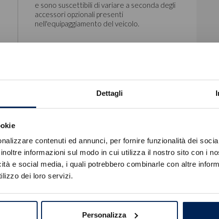
e sono suscettibili di variare a seconda degli
accessori opzionali presenti
nell'equipaggiamento del veicolo.
Dettagli
Predisposizione Ruotino Di Scorta
ookie
Errore
nalizzare contenuti ed annunci, per fornire funzionalità dei socia
inoltre informazioni sul modo in cui utilizza il nostro sito con i 
icità e social media, i quali potrebbero combinarle con altre inform
Caricamento veicoli non riuscito
lizzo dei loro servizi.
!
Not valid!
OK
Personalizza