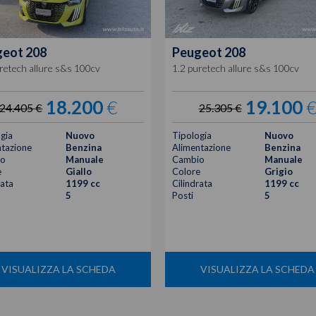
geot
208
Peugeot
208
retech allure s&s 100cv
1.2 puretech allure s&s 100cv
18.200
€
19.100
24.405 €
25.305 €
gia
Nuovo
Tipologia
Nuovo
tazione
Benzina
Alimentazione
Benzina
o
Manuale
Cambio
Manuale
e
Giallo
Colore
Grigio
rata
1199 cc
Cilindrata
1199 cc
5
Posti
5
VISUALIZZA LA SCHEDA
VISUALIZZA LA SCHEDA