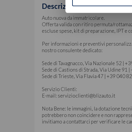
Descrizione
Auto nuova da immatricolare.
Offerta valida con ritiro permuta/rottama
escluse spese, kit di preparazione, IPT e
Per informazioni e preventivi personalizz
nostro consulente dedicato:
Sede di Tavagnacco, Via Nazionale 52 | 
Sede di Castions di Strada, Via Udine 91
Sede di Trieste, Via Flavia 47 | +39 040 
Servizio Clienti:
E-mail: servizioclienti@blizauto.it
Nota Bene: le immagini, la dotazione tecni
potrebbero non coincidere e non rapprese
invitiamo a contattarci per verificare le ca