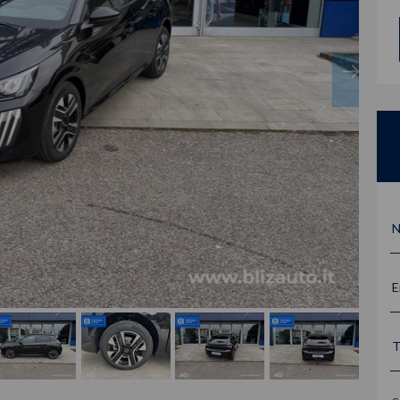
N
E
T