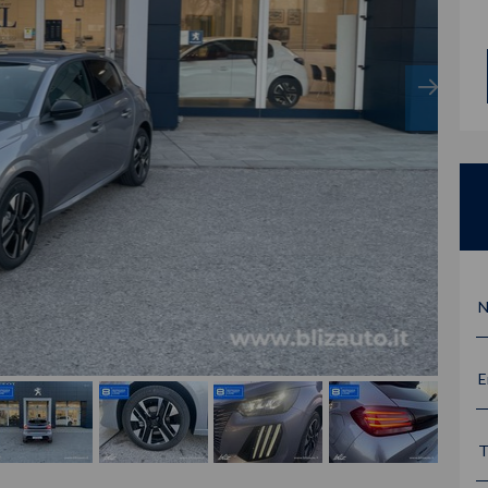
N
E
T