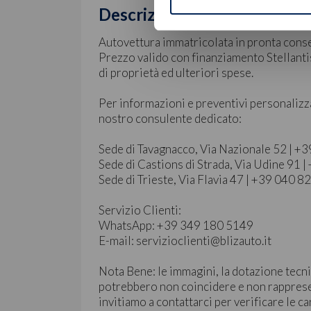
Descrizione
Autovettura immatricolata in pronta cons
Prezzo valido con finanziamento Stellantis
di proprietà ed ulteriori spese.
Per informazioni e preventivi personalizz
nostro consulente dedicato:
Sede di Tavagnacco, Via Nazionale 52 | 
Sede di Castions di Strada, Via Udine 91
Sede di Trieste, Via Flavia 47 | +39 040 
Servizio Clienti:
WhatsApp: +39 349 180 5149
E-mail: servizioclienti@blizauto.it
Nota Bene: le immagini, la dotazione tecni
potrebbero non coincidere e non rapprese
invitiamo a contattarci per verificare le ca