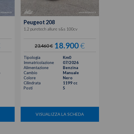
Peugeot
208
Peugeot
2
1.2 puretech allure s&s 100cv
1.2 puretech a
€
18.900
€
23.460 €
23.460
Tipologia
Km0
Tipologia
Immatricolazione
07/2026
Immatricolazi
Alimentazione
Benzina
Alimentazione
o
Cambio
Manuale
Cambio
Colore
Nero
Colore
Cilindrata
1199 cc
Cilindrata
Posti
5
Posti
VISUALIZZA LA SCHEDA
VISUA