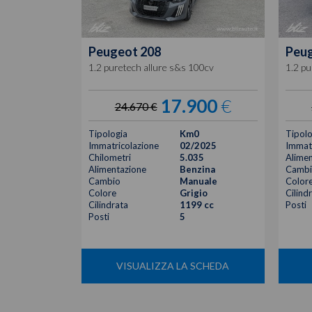
Peugeot
208
Peu
1.2 puretech allure s&s 100cv
1.2 pu
17.900
€
24.670 €
Tipologia
Km0
Tipolo
Immatricolazione
02/2025
Immatr
Chilometri
5.035
Alimen
Alimentazione
Benzina
Cambi
Cambio
Manuale
Color
Colore
Grigio
Cilind
Cilindrata
1199 cc
Posti
Posti
5
VISUALIZZA LA SCHEDA