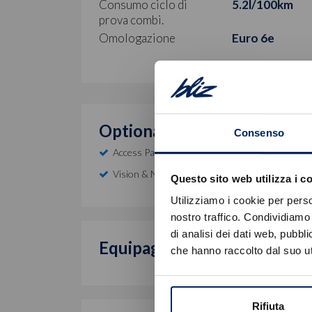
Consumo ciclo di
5.2l/100km
prova combi.
Omologazione
Euro 6e
Optional inclusi
Consenso
Access Pack
Vision & Navigation Pack
Questo sito web utilizza i c
Utilizziamo i cookie per perso
nostro traffico. Condividiamo 
di analisi dei dati web, pubbl
Equipaggiamento di serie
che hanno raccolto dal suo uti
Rifiuta