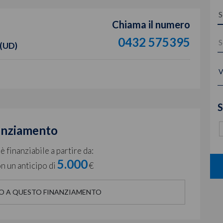
Chiama il numero
0432 575395
 (UD)
V
S
anziamento
 finanziabile a partire da:
5.000
n un anticipo di
€
O A QUESTO FINANZIAMENTO