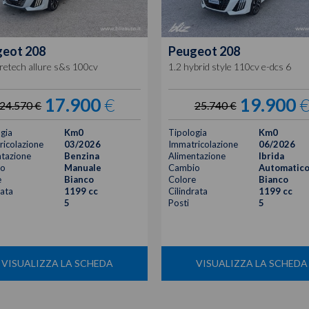
geot
208
Peugeot
208
retech allure s&s 100cv
1.2 hybrid style 110cv e-dcs 6
17.900
€
19.900
24.570 €
25.740 €
gia
Km0
Tipologia
Km0
icolazione
03/2026
Immatricolazione
06/2026
tazione
Benzina
Alimentazione
Ibrida
o
Manuale
Cambio
Automatic
e
Bianco
Colore
Bianco
rata
1199 cc
Cilindrata
1199 cc
5
Posti
5
VISUALIZZA LA SCHEDA
VISUALIZZA LA SCHEDA