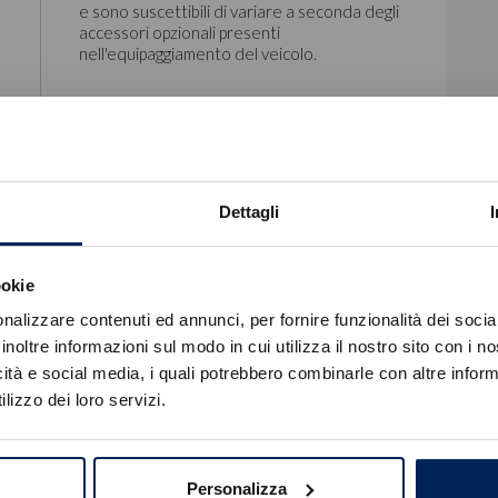
e sono suscettibili di variare a seconda degli
accessori opzionali presenti
nell'equipaggiamento del veicolo.
Dettagli
Kit Riparazione Pneumatici (compressore 12v)
ookie
Errore
nalizzare contenuti ed annunci, per fornire funzionalità dei socia
inoltre informazioni sul modo in cui utilizza il nostro sito con i 
icità e social media, i quali potrebbero combinarle con altre inform
Caricamento veicoli non riuscito
lizzo dei loro servizi.
!
Not valid!
OK
Personalizza