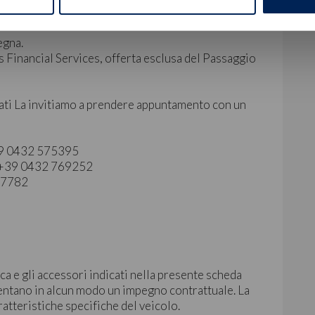
egna.
 Financial Services, offerta esclusa del Passaggio
ati La invitiamo a prendere appuntamento con un
+39 0432 575395
 | +39 0432 769252
827782
ca e gli accessori indicati nella presente scheda
ntano in alcun modo un impegno contrattuale. La
ratteristiche specifiche del veicolo.