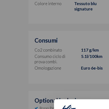
Colore interno
Tessuto blu
signature
Consumi
Co2 combinato
117 g/km
Consumo ciclo di
5.1l/100km
prova combi.
Omologazione
Euro 6e-bis
Optional inclusi
Rosso Passione