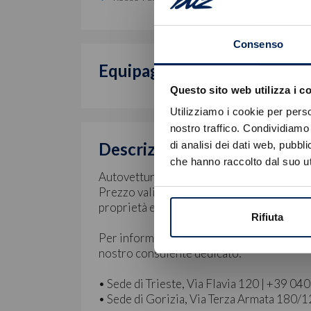
Consenso
Equipaggiamento di serie
Questo sito web utilizza i c
Utilizziamo i cookie per perso
nostro traffico. Condividiamo 
Descrizione
di analisi dei dati web, pubbl
che hanno raccolto dal suo uti
Autovettura immatricolata in pronta cons
Prezzo valido con finanziamento Stellanti
proprietà ed ulteriori spese.
Rifiuta
Per informazioni e preventivi personalizz
nostro consulente dedicato:
• Sede di Trieste, Via Flavia 120 | +39 0
• Sede di Gorizia, Via Terza Armata 180/