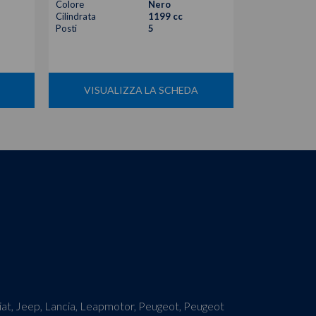
Colore
Nero
Colore
Cilindrata
1199 cc
Cilindrata
Posti
5
Posti
VISUALIZZA LA SCHEDA
VISUA
 Fiat, Jeep, Lancia, Leapmotor, Peugeot, Peugeot