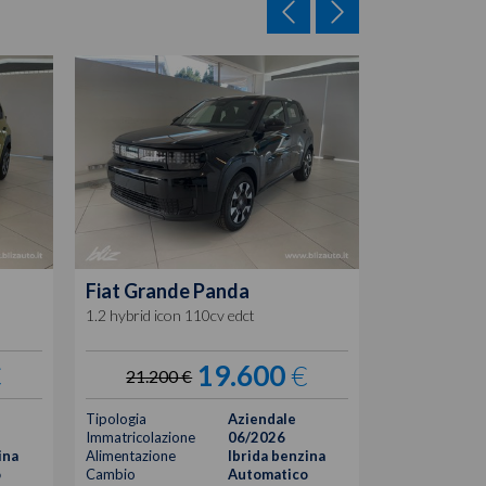
Fiat
Grande Panda
Fiat
Grand
1.2 hybrid icon 110cv edct
1.2 hybrid ico
€
19.600
€
21.200 €
23.450
Tipologia
Aziendale
Tipologia
Immatricolazione
06/2026
Immatricolazi
ina
Alimentazione
Ibrida benzina
Alimentazione
o
Cambio
Automatico
Cambio