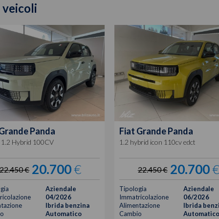
 veicoli
Grande Panda
Fiat
Grande Panda
1.2 Hybrid 100CV
1.2 hybrid icon 110cv edct
20.700
€
20.700
22.450 €
22.450 €
gia
Aziendale
Tipologia
Aziendale
icolazione
04/2026
Immatricolazione
06/2026
tazione
Ibrida benzina
Alimentazione
Ibrida benz
o
Automatico
Cambio
Automatic