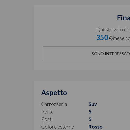
Fin
Questo veicolo è
350
€/mese co
SONO INTERESSAT
Aspetto
Carrozzeria
Suv
Porte
5
Posti
5
Colore esterno
Rosso