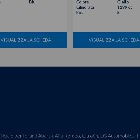
e
Blu
Colore
Giallo
Cilindrata
1199 cc
Posti
5
VISUALIZZA LA SCHEDA
VISUALIZZA LA SCHEDA
o ufficiale per i brand Abarth, Alfa-Romeo, Citroën, DS Automobiles,