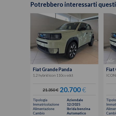
Potrebbero interessarti questi
Fiat
Grande Panda
Fiat
1.2 hybrid icon 110cv edct
ICON 
20.700
€
21.350 €
Tipologia
Aziendale
Tipolo
Immatricolazione
12/2025
Immatr
Alimentazione
Ibrida benzina
Alimen
Cambio
Automatico
Cambi