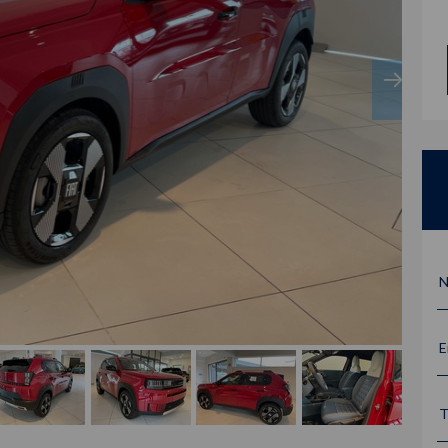
N
E
T