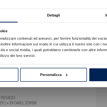
Dettagli
ookie
Errore
nalizzare contenuti ed annunci, per fornire funzionalità dei socia
inoltre informazioni sul modo in cui utilizza il nostro sito con i 
icità e social media, i quali potrebbero combinarle con altre inform
Caricamento veicoli non riuscito
lizzo dei loro servizi.
!
Not valid!
egna.
OK
s Financial Services escluso del Passaggio di
Personalizza
ati La invitiamo a prendere appuntamento con un
40 985820
129 | +39 0481 20988