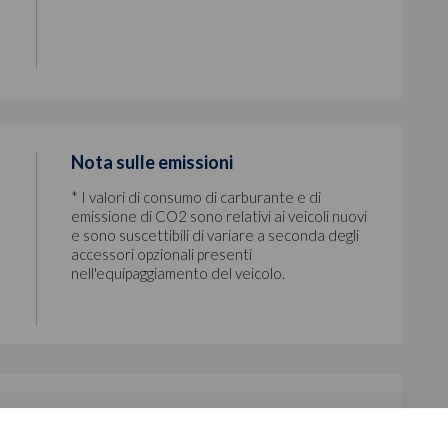
Nota sulle emissioni
* I valori di consumo di carburante e di
emissione di CO2 sono relativi ai veicoli nuovi
e sono suscettibili di variare a seconda degli
accessori opzionali presenti
nell'equipaggiamento del veicolo.