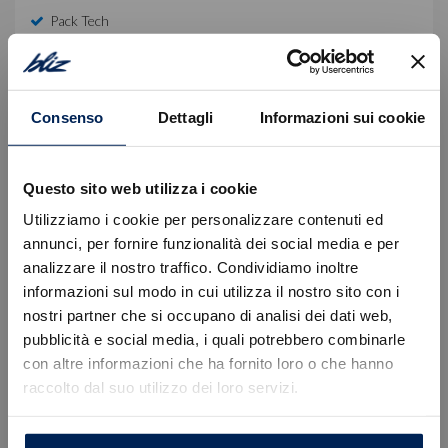
Pack Tech
Equipaggiamento di serie
Consenso
Dettagli
Informazioni sui cookie
Descrizione
Questo sito web utilizza i cookie
Autovettura immatricolata in pronta consegna.
Prezzo valido con finanziamento Stellantis Financial
Utilizziamo i cookie per personalizzare contenuti ed
Services escluso del Passaggio di proprietà ed
annunci, per fornire funzionalità dei social media e per
ulteriori spese.
analizzare il nostro traffico. Condividiamo inoltre
informazioni sul modo in cui utilizza il nostro sito con i
Per informazioni e preventivi personalizzati La
nostri partner che si occupano di analisi dei dati web,
invitiamo a prendere appuntamento con un nostro
Errore
pubblicità e social media, i quali potrebbero combinarle
consulente dedicato:
con altre informazioni che ha fornito loro o che hanno
• Sede di Trieste, Via Flavia 120 | +39 040 985820
raccolto dal suo utilizzo dei loro servizi.
Caricamento veicoli non riuscito
• Sede di Gorizia, Via Terza Armata 180/129 | +39
!
Not valid!
0481 20988