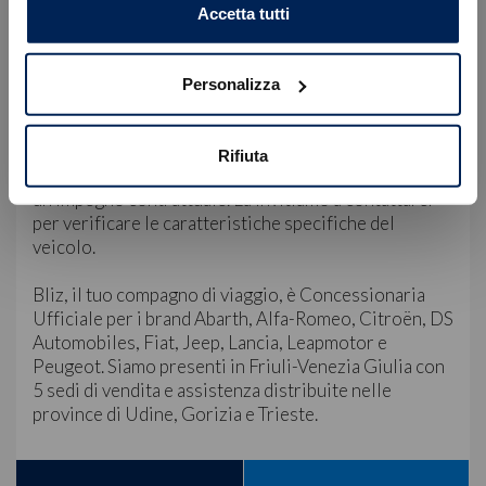
OK
Accetta tutti
Servizio Clienti:
WhatsApp: +39 349 180 5149
E-mail: servizioclienti@blizauto.it
Personalizza
Nota Bene: le immagini, la dotazione tecnica e gli
accessori indicati nella presente scheda potrebbero
Rifiuta
non coincidere e non rappresentano in alcun modo
un impegno contrattuale. La invitiamo a contattarci
per verificare le caratteristiche specifiche del
veicolo.
Bliz, il tuo compagno di viaggio, è Concessionaria
Ufficiale per i brand Abarth, Alfa-Romeo, Citroën, DS
Automobiles, Fiat, Jeep, Lancia, Leapmotor e
Peugeot. Siamo presenti in Friuli-Venezia Giulia con
5 sedi di vendita e assistenza distribuite nelle
province di Udine, Gorizia e Trieste.