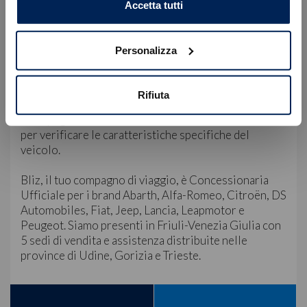
Accetta tutti
Servizio Clienti:
WhatsApp: +39 349 180 5149
E-mail: servizioclienti@blizauto.it
Personalizza
Nota Bene: le immagini, la dotazione tecnica e gli
accessori indicati nella presente scheda potrebbero
Rifiuta
non coincidere e non rappresentano in alcun modo
un impegno contrattuale. La invitiamo a contattarci
per verificare le caratteristiche specifiche del
veicolo.
Bliz, il tuo compagno di viaggio, è Concessionaria
Ufficiale per i brand Abarth, Alfa-Romeo, Citroën, DS
Automobiles, Fiat, Jeep, Lancia, Leapmotor e
Peugeot. Siamo presenti in Friuli-Venezia Giulia con
5 sedi di vendita e assistenza distribuite nelle
province di Udine, Gorizia e Trieste.