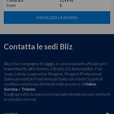
Cilindrata
1199 cc
Posti
5
VISUALIZZA LA SCHEDA
Contatta le sedi Bliz
Bliz, il tuo compagno di viaggio, è concessionario ufficiale per i
brand Abarth, Alfa-Romeo, Citroën, DS Automobiles, Fiat,
Jeep, Lancia, Leapmotor, Peugeot, Peugeot Professional.
Siamo presenti in Friuli Venezia Giulia con i nostri 5 punti di
vendita e assistenza distribuiti nelle province di
Udine
,
Gorizia
e
Trieste
.
Scegli qui sotto la marca e/o il servizio desiderato per metterti
in contatto con noi: