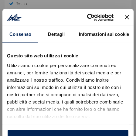
Rosso
Equipaggiamento di serie
Consenso
Dettagli
Informazioni sui cookie
Descrizione
Autovettura immatricolata in pronta consegna.
Questo sito web utilizza i cookie
Prezzo valido con finanziamento Stellantis Financial
Utilizziamo i cookie per personalizzare contenuti ed
Services escluso del Passaggio di proprietà ed
annunci, per fornire funzionalità dei social media e per
ulteriori spese.
analizzare il nostro traffico. Condividiamo inoltre
informazioni sul modo in cui utilizza il nostro sito con i
Per informazioni e preventivi personalizzati La
nostri partner che si occupano di analisi dei dati web,
invitiamo a prendere appuntamento con un nostro
Errore
consulente dedicato:
pubblicità e social media, i quali potrebbero combinarle
con altre informazioni che ha fornito loro o che hanno
• Sede di Trieste, Via Flavia 120 | +39 040 985820
raccolto dal suo utilizzo dei loro servizi.
Caricamento veicoli non riuscito
• Sede di Gorizia, Via Terza Armata 180/129 | +39
!
Not valid!
0481 20988
OK