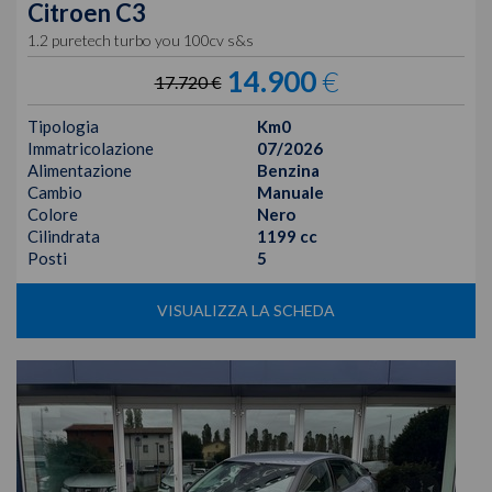
Citroen
C3
1.2 puretech turbo you 100cv s&s
14.900
€
17.720 €
Tipologia
Km0
Immatricolazione
07/2026
Alimentazione
Benzina
Cambio
Manuale
Colore
Nero
Cilindrata
1199 cc
Posti
5
VISUALIZZA LA SCHEDA