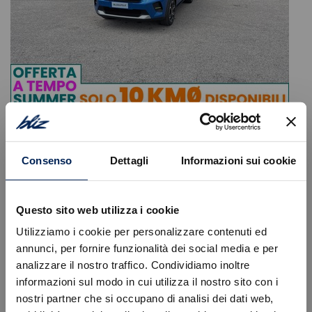
Citroen
C3
1.2 puretech turbo plus 100cv s&s
Consenso
Dettagli
Informazioni sui cookie
16.400
€
19.670 €
Tipologia
Km0
Immatricolazione
07/2026
Questo sito web utilizza i cookie
Alimentazione
Benzina
Utilizziamo i cookie per personalizzare contenuti ed
Cambio
Manuale
annunci, per fornire funzionalità dei social media e per
Colore
Blu
Cilindrata
1199 cc
analizzare il nostro traffico. Condividiamo inoltre
Posti
5
informazioni sul modo in cui utilizza il nostro sito con i
nostri partner che si occupano di analisi dei dati web,
VISUALIZZA LA SCHEDA