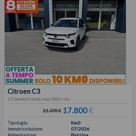
Citroen
C3
1.2 puretech turbo max 100cv s&s
17.800
€
21.370 €
Tipologia
Km0
Immatricolazione
07/2026
Alimentazione
Benzina