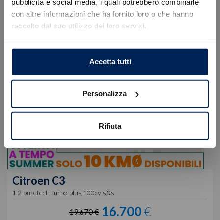
Errore
pubblicità e social media, i quali potrebbero combinarle
con altre informazioni che ha fornito loro o che hanno
raccolto dal suo utilizzo dei loro servizi.
Caricamento veicoli non riuscito
!
Not valid!
OK
Accetta tutti
Personalizza
Rifiuta
Citroen
C3
1.2 puretech turbo plus 100cv s&s
16.700
€
19.670 €