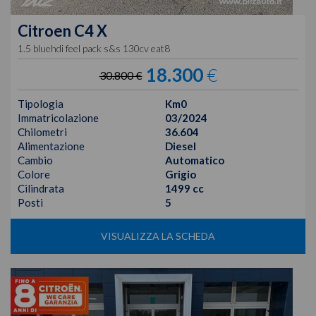
Citroen
C4 X
1.5 bluehdi feel pack s&s 130cv eat8
18.300
€
30.800 €
Tipologia
Km0
Immatricolazione
03/2024
Chilometri
36.604
Alimentazione
Diesel
Cambio
Automatico
Colore
Grigio
Cilindrata
1499 cc
Posti
5
VISUALIZZA LA SCHEDA