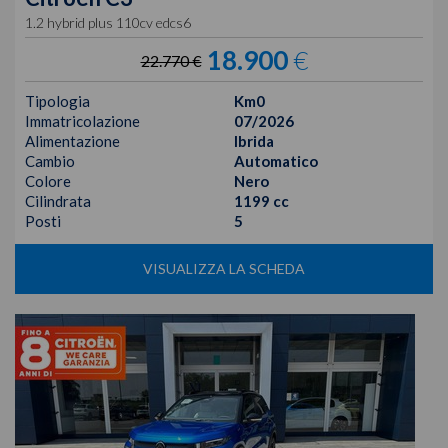
1.2 hybrid plus 110cv edcs6
18.900
€
22.770 €
Tipologia
Km0
Immatricolazione
07/2026
Alimentazione
Ibrida
Cambio
Automatico
Colore
Nero
Cilindrata
1199 cc
Posti
5
VISUALIZZA LA SCHEDA