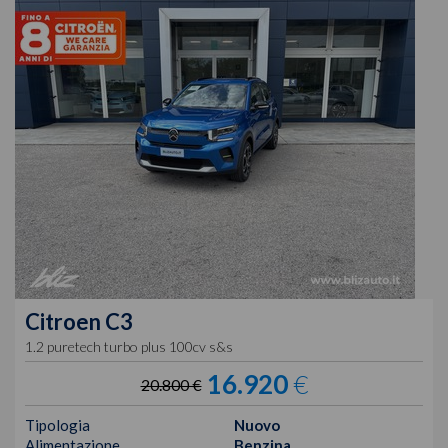
Citroen
C3
1.2 puretech turbo plus 100cv s&s
16.920
€
20.800 €
Tipologia
Nuovo
Alimentazione
Benzina