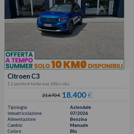
Citroen
C3
1.2 puretech turbo max 100cv s&s
18.400
€
21.670 €
Tipologia
Aziendale
Immatricolazione
07/2026
Alimentazione
Benzina
Cambio
Manuale
Colore
Blu