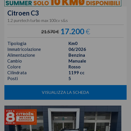
Citroen
C3
1.2 puretech turbo max 100cv s&s
17.200
€
21.570 €
Tipologia
Km0
Immatricolazione
06/2026
Alimentazione
Benzina
Cambio
Manuale
Colore
Rosso
Cilindrata
1199 cc
Posti
5
VISUALIZZA LA SCHEDA