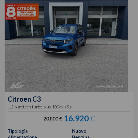
Citroen
C3
1.2 puretech turbo plus 100cv s&s
16.920
€
20.800 €
Tipologia
Nuovo
Alimentazione
Benzina