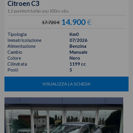
Citroen
C3
1.2 puretech turbo you 100cv s&s
14.900
€
17.720 €
Tipologia
Km0
Immatricolazione
07/2026
Alimentazione
Benzina
Cambio
Manuale
Colore
Nero
Cilindrata
1199 cc
Posti
5
VISUALIZZA LA SCHEDA