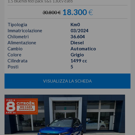
1.5 bluehdi feel pack s&s 130cv eat8
18.300
€
30.800 €
Tipologia
Km0
Immatricolazione
03/2024
Chilometri
36.604
Alimentazione
Diesel
Cambio
Automatico
Colore
Grigio
Cilindrata
1499 cc
Posti
5
VISUALIZZA LA SCHEDA