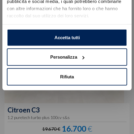
Errore
pubblicità e social media, i quali potrebbero combinarle
con altre informazioni che ha fornito loro o che hanno
raccolto dal suo utilizzo dei loro servizi.
Caricamento veicoli non riuscito
!
Not valid!
OK
Accetta tutti
Personalizza
Rifiuta
Citroen
C3
1.2 puretech turbo plus 100cv s&s
16.700
€
19.670 €