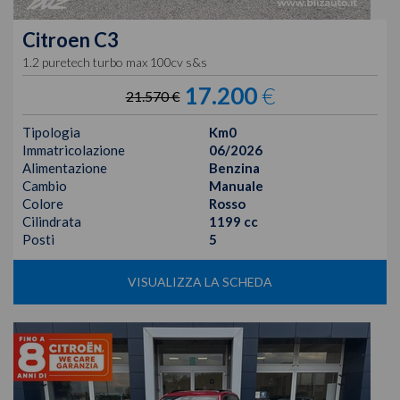
Citroen
C3
1.2 puretech turbo max 100cv s&s
17.200
€
21.570 €
Tipologia
Km0
Immatricolazione
06/2026
Alimentazione
Benzina
Cambio
Manuale
Colore
Rosso
Cilindrata
1199 cc
Posti
5
VISUALIZZA LA SCHEDA