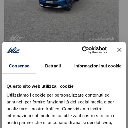
Citroen
C3
1.2 puretech turbo plus 100cv s&s
Consenso
Dettagli
Informazioni sui cookie
16.400
€
19.670 €
Tipologia
Km0
Immatricolazione
07/2026
Questo sito web utilizza i cookie
Alimentazione
Benzina
Utilizziamo i cookie per personalizzare contenuti ed
Cambio
Manuale
annunci, per fornire funzionalità dei social media e per
Colore
Blu
Cilindrata
1199 cc
analizzare il nostro traffico. Condividiamo inoltre
Posti
5
informazioni sul modo in cui utilizza il nostro sito con i
nostri partner che si occupano di analisi dei dati web,
VISUALIZZA LA SCHEDA