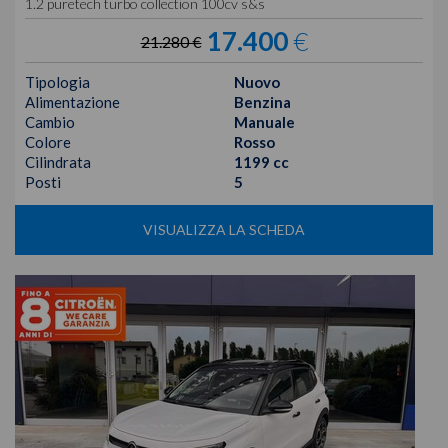
1.2 puretech turbo collection 100cv s&s
17.400
€
21.280 €
Tipologia
Nuovo
Alimentazione
Benzina
Cambio
Manuale
Colore
Rosso
Cilindrata
1199 cc
Posti
5
VISUALIZZA LA SCHEDA