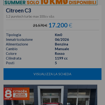
Citroen
C3
1.2 puretech turbo max 100cv s&s
17.200
€
21.570 €
Tipologia
Km0
Immatricolazione
06/2026
Alimentazione
Benzina
Cambio
Manuale
Colore
Rosso
Cilindrata
1199 cc
Posti
5
VISUALIZZA LA SCHEDA