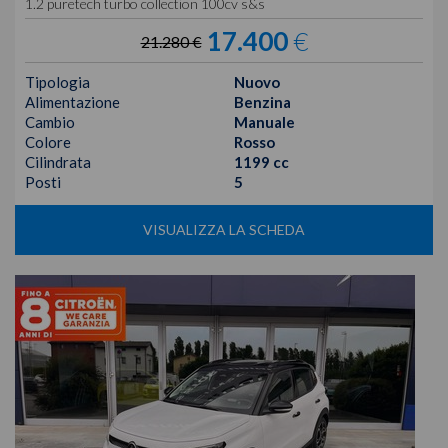
1.2 puretech turbo collection 100cv s&s
17.400
€
21.280 €
Tipologia
Nuovo
Alimentazione
Benzina
Cambio
Manuale
Colore
Rosso
Cilindrata
1199 cc
Posti
5
VISUALIZZA LA SCHEDA