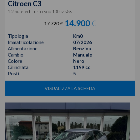
Citroen
C3
1.2 puretech turbo you 100cv s&s
14.900
€
17.720 €
Tipologia
Km0
Immatricolazione
07/2026
Alimentazione
Benzina
Cambio
Manuale
Colore
Nero
Cilindrata
1199 cc
Posti
5
VISUALIZZA LA SCHEDA