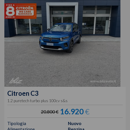
Citroen
C3
1.2 puretech turbo plus 100cv s&s
16.920
€
20.800 €
Tipologia
Nuovo
Alimentazione
Benzina