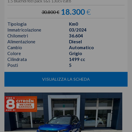
1.5 bluehdi feel pack s&s 130cv eat8
18.300
€
30.800 €
Tipologia
Km0
Immatricolazione
03/2024
Chilometri
36.604
Alimentazione
Diesel
Cambio
Automatico
Colore
Grigio
Cilindrata
1499 cc
Posti
5
VISUALIZZA LA SCHEDA