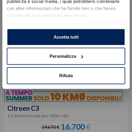
Errore
pubblicità e social media, i quali potrebbero combinarle
con altre informazioni che ha fornito loro o che hanno
raccolto dal suo utilizzo dei loro servizi.
Caricamento veicoli non riuscito
!
Not valid!
OK
Accetta tutti
Personalizza
Rifiuta
Citroen
C3
1.2 puretech turbo plus 100cv s&s
16.700
€
19.670 €