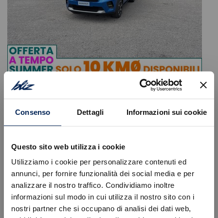
Citroen
C3
1.2 puretech turbo plus 100cv s&s
Consenso
Dettagli
Informazioni sui cookie
16.400
€
19.670 €
Tipologia
Km0
Immatricolazione
07/2026
Questo sito web utilizza i cookie
Alimentazione
Benzina
Utilizziamo i cookie per personalizzare contenuti ed
Cambio
Manuale
annunci, per fornire funzionalità dei social media e per
Colore
Blu
Cilindrata
1199 cc
analizzare il nostro traffico. Condividiamo inoltre
Posti
5
informazioni sul modo in cui utilizza il nostro sito con i
nostri partner che si occupano di analisi dei dati web,
VISUALIZZA LA SCHEDA