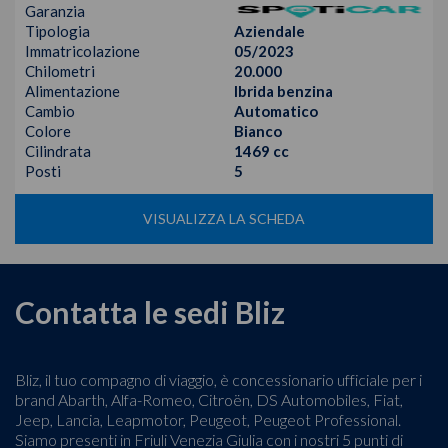
Garanzia
Tipologia
Aziendale
Immatricolazione
05/2023
Chilometri
20.000
Alimentazione
Ibrida benzina
Cambio
Automatico
Colore
Bianco
Cilindrata
1469 cc
Posti
5
VISUALIZZA LA SCHEDA
Contatta le sedi Bliz
Bliz, il tuo compagno di viaggio, è concessionario ufficiale per i
brand Abarth, Alfa-Romeo, Citroën, DS Automobiles, Fiat,
Jeep, Lancia, Leapmotor, Peugeot, Peugeot Professional.
Siamo presenti in Friuli Venezia Giulia con i nostri 5 punti di