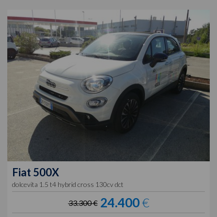
Fiat
500X
dolcevita 1.5 t4 hybrid cross 130cv dct
24.400
€
33.300 €