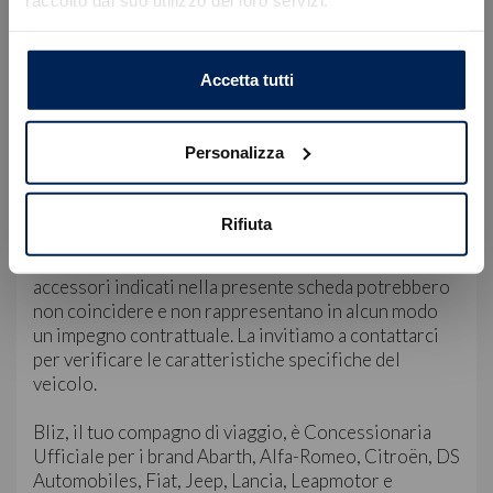
Caricamento veicoli non riuscito
consulente dedicato:
!
Not valid!
OK
• Sede di Trieste, Via Flavia 120 | +39 040 985820
Accetta tutti
• Sede di Gorizia, Via Terza Armata 180/129 | +39
0481 20988
Personalizza
Servizio Clienti:
WhatsApp: +39 349 180 5149
E-mail: servizioclienti@blizauto.it
Rifiuta
Nota Bene: le immagini, la dotazione tecnica e gli
accessori indicati nella presente scheda potrebbero
non coincidere e non rappresentano in alcun modo
un impegno contrattuale. La invitiamo a contattarci
per verificare le caratteristiche specifiche del
veicolo.
Bliz, il tuo compagno di viaggio, è Concessionaria
Ufficiale per i brand Abarth, Alfa-Romeo, Citroën, DS
Automobiles, Fiat, Jeep, Lancia, Leapmotor e