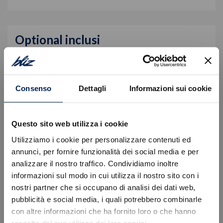
Optional inclusi
Nero Cinema
Uconnect 7" Dab Nav Con Carplay/android Auto
Consenso
Dettagli
Informazioni sui cookie
Equipaggiamento di serie
Questo sito web utilizza i cookie
Descrizione
Utilizziamo i cookie per personalizzare contenuti ed
annunci, per fornire funzionalità dei social media e per
Autovettura immatricolata in pronta consegna.
analizzare il nostro traffico. Condividiamo inoltre
Prezzo valido con finanziamento Stellantis Financial
informazioni sul modo in cui utilizza il nostro sito con i
Services escluso del Passaggio di proprietà ed
nostri partner che si occupano di analisi dei dati web,
ulteriori spese.
Errore
pubblicità e social media, i quali potrebbero combinarle
Per informazioni e preventivi personalizzati La
con altre informazioni che ha fornito loro o che hanno
invitiamo a prendere appuntamento con un nostro
raccolto dal suo utilizzo dei loro servizi.