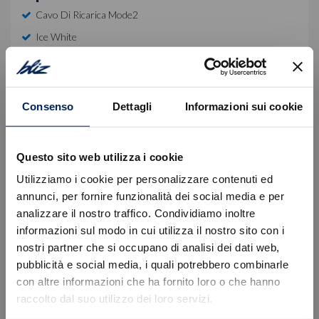
Cavo Di Ricarica Mode2
Ice White
Pack Comfort
Equipaggiamento di serie
Consenso
Dettagli
Informazioni sui cookie
Descrizione
Questo sito web utilizza i cookie
Autovettura immatricolata in pronta consegna.
Utilizziamo i cookie per personalizzare contenuti ed
annunci, per fornire funzionalità dei social media e per
Offerta valida con finanziamento Stellantis Financial
analizzare il nostro traffico. Condividiamo inoltre
Services, Offerta esclusa del Passaggio di proprietà
informazioni sul modo in cui utilizza il nostro sito con i
ed ulteriori spese.
nostri partner che si occupano di analisi dei dati web,
Errore
pubblicità e social media, i quali potrebbero combinarle
Per informazioni e preventivi personalizzati La
con altre informazioni che ha fornito loro o che hanno
invitiamo a prendere appuntamento con un nostro
raccolto dal suo utilizzo dei loro servizi.
Caricamento veicoli non riuscito
consulente dedicato:
!
Not valid!