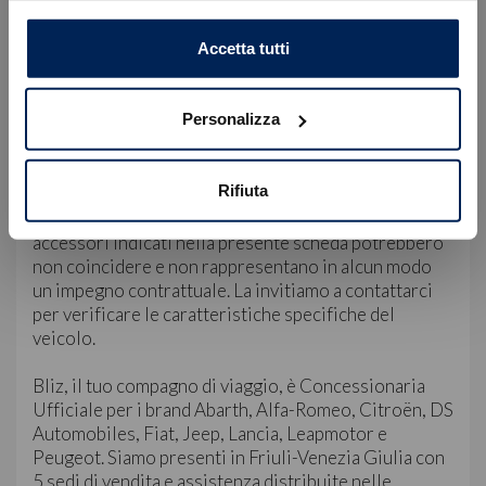
• Sede di Trieste, Via Flavia 120 | +39 040 985820
OK
Accetta tutti
• Sede di Gorizia, Via Terza Armata 180/129 | +39
0481 20988
Personalizza
Servizio Clienti:
WhatsApp: +39 349 180 5149
E-mail: servizioclienti@blizauto.it
Rifiuta
Nota Bene: le immagini, la dotazione tecnica e gli
accessori indicati nella presente scheda potrebbero
non coincidere e non rappresentano in alcun modo
un impegno contrattuale. La invitiamo a contattarci
per verificare le caratteristiche specifiche del
veicolo.
Bliz, il tuo compagno di viaggio, è Concessionaria
Ufficiale per i brand Abarth, Alfa-Romeo, Citroën, DS
Automobiles, Fiat, Jeep, Lancia, Leapmotor e
Peugeot. Siamo presenti in Friuli-Venezia Giulia con
5 sedi di vendita e assistenza distribuite nelle