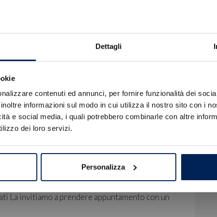
accessori opzionali presenti
nell'equipaggiamento del veicolo.
Dettagli
ookie
Errore
nalizzare contenuti ed annunci, per fornire funzionalità dei socia
inoltre informazioni sul modo in cui utilizza il nostro sito con i 
icità e social media, i quali potrebbero combinarle con altre inform
Caricamento veicoli non riuscito
lizzo dei loro servizi.
!
Not valid!
OK
egna.
s Financial Services escluso del Passaggio di
Personalizza
ati La invitiamo a prendere appuntamento con un