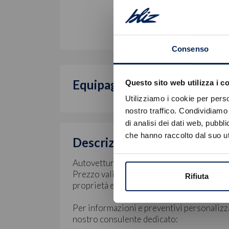
Consenso
Equipaggiamento di serie
Questo sito web utilizza i c
Utilizziamo i cookie per perso
nostro traffico. Condividiamo 
di analisi dei dati web, pubbl
che hanno raccolto dal suo uti
Descrizione
Autovettura immatricolata in pronta cons
Prezzo valido con finanziamento Stellanti
Rifiuta
proprietà ed ulteriori spese.
Per informazioni e preventivi personalizz
nostro consulente dedicato: