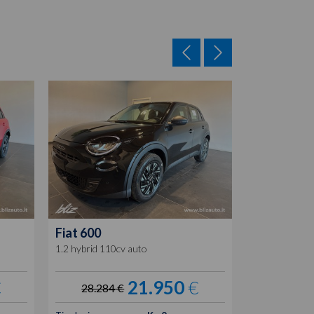
Fiat
600
Fiat
600
1.2 hybrid 110cv auto
1.2 hybrid ser
€
21.950
€
28.284 €
28.634