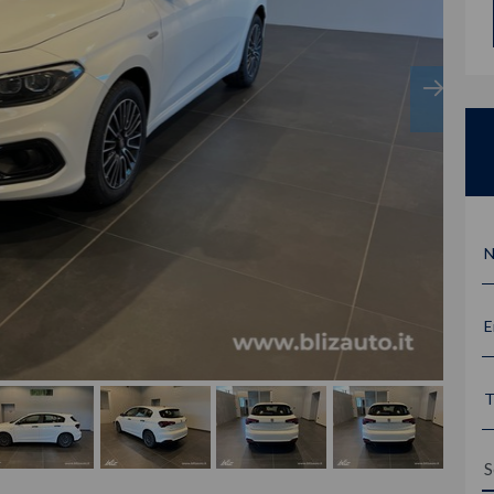
N
E
T