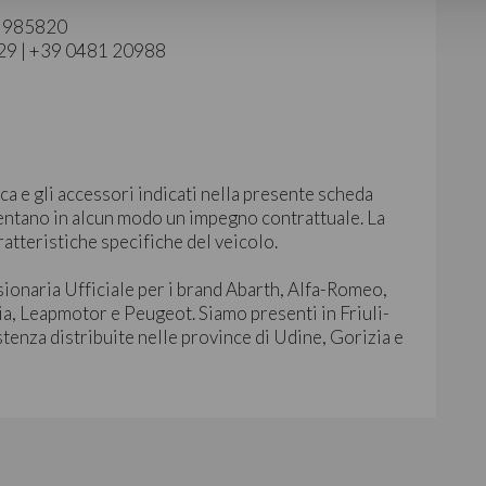
40 985820
129 | +39 0481 20988
ca e gli accessori indicati nella presente scheda
ntano in alcun modo un impegno contrattuale. La
ratteristiche specifiche del veicolo.
sionaria Ufficiale per i brand Abarth, Alfa-Romeo,
ia, Leapmotor e Peugeot. Siamo presenti in Friuli-
stenza distribuite nelle province di Udine, Gorizia e