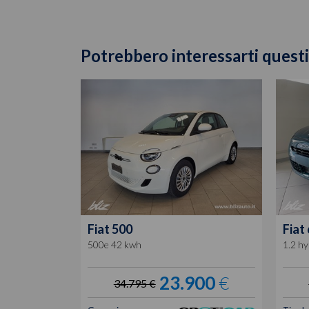
Potrebbero interessarti questi
Fiat
500
Fiat
500e 42 kwh
1.2 hy
23.900
€
34.795 €