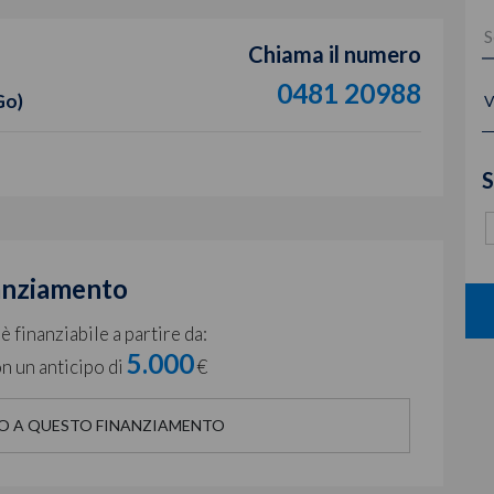
Chiama il numero
0481 20988
Go)
V
S
anziamento
 finanziabile a partire da:
5.000
n un anticipo di
€
O A QUESTO FINANZIAMENTO