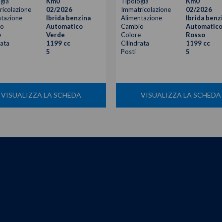
gia
Km0
Tipologia
Km0
icolazione
02/2026
Immatricolazione
02/2026
tazione
Ibrida benzina
Alimentazione
Ibrida benz
o
Automatico
Cambio
Automatic
e
Verde
Colore
Rosso
rata
1199 cc
Cilindrata
1199 cc
5
Posti
5
VISUALIZZA LA SCHEDA
VISUALIZZA LA SCHEDA