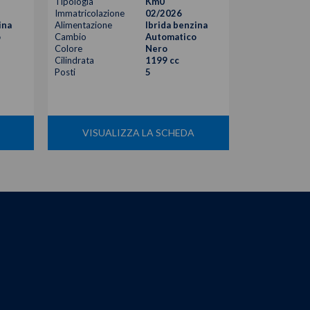
Tipologia
Km0
Tipologia
Immatricolazione
02/2026
Immatricolazi
ina
Alimentazione
Ibrida benzina
Alimentazione
o
Cambio
Automatico
Cambio
Colore
Nero
Colore
Cilindrata
1199 cc
Cilindrata
Posti
5
Posti
VISUALIZZA LA SCHEDA
VISUA