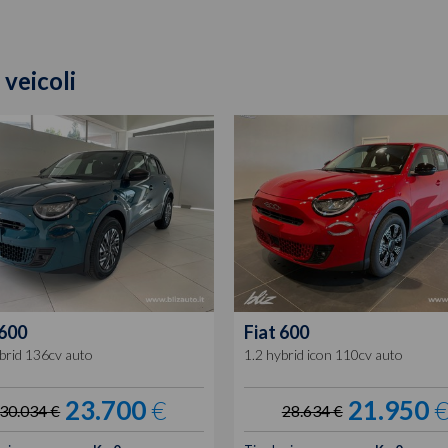
 veicoli
600
Fiat
600
brid 136cv auto
1.2 hybrid icon 110cv auto
23.700
€
21.950
30.034 €
28.634 €