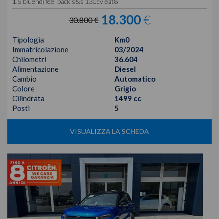
1.5 bluehdi feel pack s&s 130cv eat8
18.300
€
30.800 €
Tipologia
Km0
Immatricolazione
03/2024
Chilometri
36.604
Alimentazione
Diesel
Cambio
Automatico
Colore
Grigio
Cilindrata
1499 cc
Posti
5
VISUALIZZA LA SCHEDA