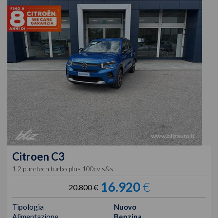
Citroen
C3
1.2 puretech turbo plus 100cv s&s
16.920
€
20.800 €
Tipologia
Nuovo
Alimentazione
Benzina