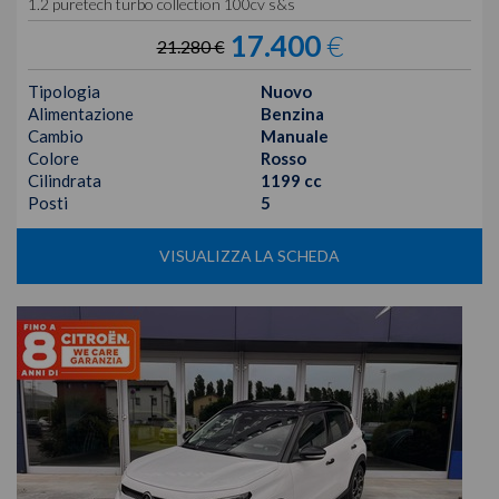
1.2 puretech turbo collection 100cv s&s
17.400
€
21.280 €
Tipologia
Nuovo
Alimentazione
Benzina
Cambio
Manuale
Colore
Rosso
Cilindrata
1199 cc
Posti
5
VISUALIZZA LA SCHEDA