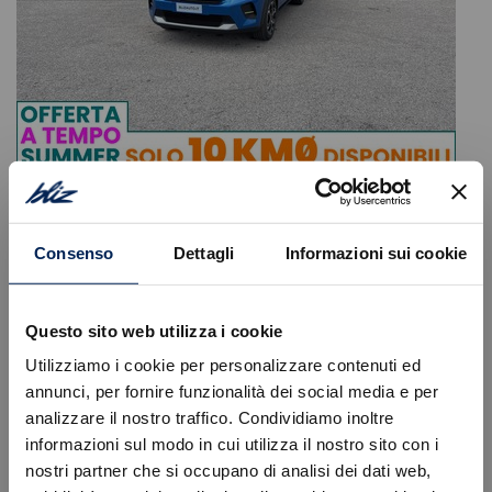
Citroen
C3
1.2 puretech turbo plus 100cv s&s
Consenso
Dettagli
Informazioni sui cookie
16.400
€
19.670 €
Tipologia
Km0
Immatricolazione
07/2026
Questo sito web utilizza i cookie
Alimentazione
Benzina
Utilizziamo i cookie per personalizzare contenuti ed
Cambio
Manuale
annunci, per fornire funzionalità dei social media e per
Colore
Blu
Cilindrata
1199 cc
analizzare il nostro traffico. Condividiamo inoltre
Posti
5
informazioni sul modo in cui utilizza il nostro sito con i
nostri partner che si occupano di analisi dei dati web,
VISUALIZZA LA SCHEDA