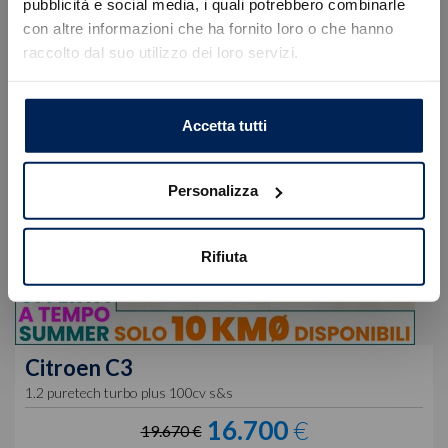
Errore
pubblicità e social media, i quali potrebbero combinarle
con altre informazioni che ha fornito loro o che hanno
raccolto dal suo utilizzo dei loro servizi.
Caricamento veicoli non riuscito
!
Not valid!
OK
Accetta tutti
Personalizza
Rifiuta
Citroen
C3
1.2 puretech turbo plus 100cv s&s
16.700
€
19.670 €