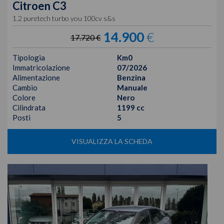
Citroen
C3
1.2 puretech turbo you 100cv s&s
14.900
€
17.720 €
Tipologia
Km0
Immatricolazione
07/2026
Alimentazione
Benzina
Cambio
Manuale
Colore
Nero
Cilindrata
1199 cc
Posti
5
VISUALIZZA LA SCHEDA