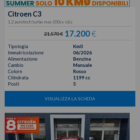
Citroen
C3
1.2 puretech turbo max 100cv s&s
17.200
€
21.570 €
Tipologia
Km0
Immatricolazione
06/2026
Alimentazione
Benzina
Cambio
Manuale
Colore
Rosso
Cilindrata
1199 cc
Posti
5
VISUALIZZA LA SCHEDA