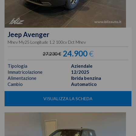
Jeep
Avenger
Mhev My25 Longitude 1.2 100cv Dct Mhev
24.900
€
27.230 €
Tipologia
Aziendale
Immatricolazione
12/2025
Alimentazione
Ibrida benzina
Cambio
Automatico
VISUALIZZA LA SCHEDA