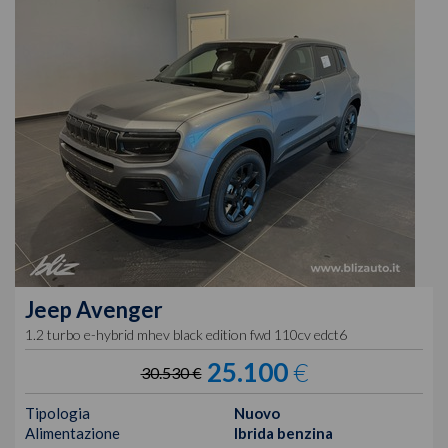
Jeep
Avenger
1.2 turbo e-hybrid mhev black edition fwd 110cv edct6
25.100
€
30.530 €
Tipologia
Nuovo
Alimentazione
Ibrida benzina