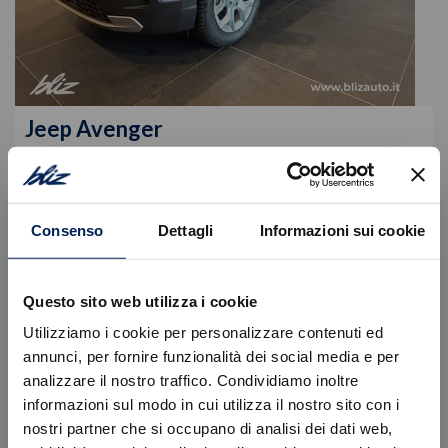
Jeep
Avenger
Mhev My25 Altitude 1.2 100cv Dct Mhev
24.600
€
29.980 €
Consenso
Dettagli
Informazioni sui cookie
Tipologia
Nuovo
Alimentazione
Ibrida benzina
Cambio
Automatico
Questo sito web utilizza i cookie
VISUALIZZA LA SCHEDA
Utilizziamo i cookie per personalizzare contenuti ed
annunci, per fornire funzionalità dei social media e per
analizzare il nostro traffico. Condividiamo inoltre
informazioni sul modo in cui utilizza il nostro sito con i
nostri partner che si occupano di analisi dei dati web,