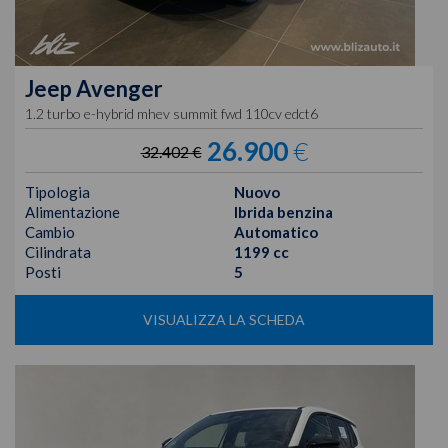
Jeep
Avenger
1.2 turbo e-hybrid mhev summit fwd 110cv edct6
26.900
€
32.402 €
Tipologia
Nuovo
Alimentazione
Ibrida benzina
Cambio
Automatico
Cilindrata
1199 cc
Posti
5
VISUALIZZA LA SCHEDA