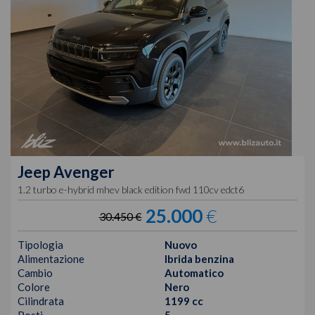
Jeep
Avenger
1.2 turbo e-hybrid mhev black edition fwd 110cv edct6
25.000
€
30.450 €
Tipologia
Nuovo
Alimentazione
Ibrida benzina
Cambio
Automatico
Colore
Nero
Cilindrata
1199 cc