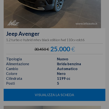
Jeep
Avenger
1.2 turbo e-hybrid mhev black edition fwd 110cv edct6
25.000
€
30.450 €
Tipologia
Nuovo
Alimentazione
Ibrida benzina
Cambio
Automatico
Colore
Nero
Cilindrata
1199 cc
Posti
5
VISUALIZZA LA SCHEDA