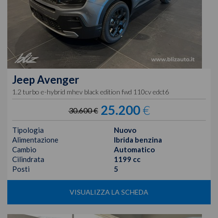
Jeep
Avenger
1.2 turbo e-hybrid mhev black edition fwd 110cv edct6
25.200
€
30.600 €
Tipologia
Nuovo
Alimentazione
Ibrida benzina
Cambio
Automatico
Cilindrata
1199 cc
Posti
5
VISUALIZZA LA SCHEDA