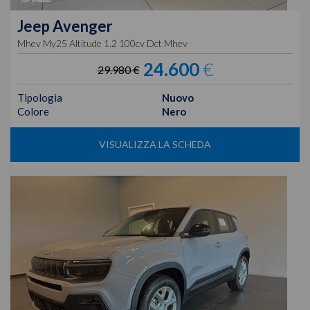
Jeep
Avenger
Mhev My25 Altitude 1.2 100cv Dct Mhev
24.600
€
29.980 €
Tipologia
Nuovo
Colore
Nero
VISUALIZZA LA SCHEDA