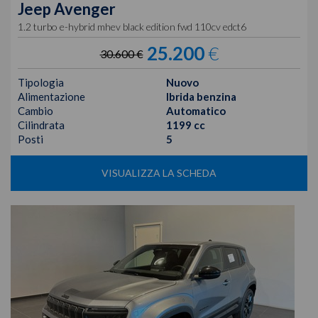
Jeep
Avenger
1.2 turbo e-hybrid mhev black edition fwd 110cv edct6
25.200
€
30.600 €
Tipologia
Nuovo
Alimentazione
Ibrida benzina
Cambio
Automatico
Cilindrata
1199 cc
Posti
5
VISUALIZZA LA SCHEDA