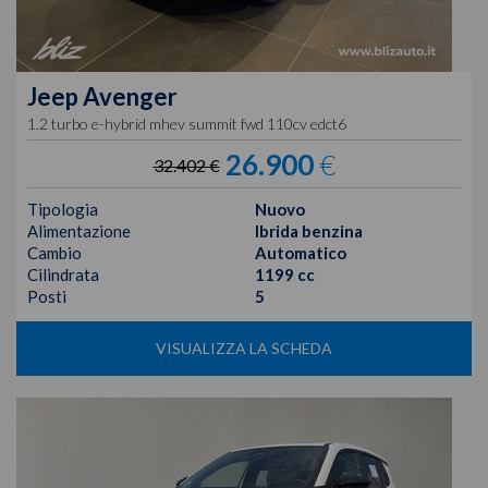
Jeep
Avenger
1.2 turbo e-hybrid mhev summit fwd 110cv edct6
26.900
€
32.402 €
Tipologia
Nuovo
Alimentazione
Ibrida benzina
Cambio
Automatico
Cilindrata
1199 cc
Posti
5
VISUALIZZA LA SCHEDA