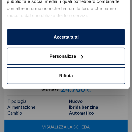
Errore
pubblicità e social media, i quali potrebbero combinarle
con altre informazioni che ha fornito loro o che hanno
raccolto dal suo utilizzo dei loro servizi.
Caricamento veicoli non riuscito
!
Not valid!
OK
Accetta tutti
Personalizza
Jeep
Avenger
Rifiuta
Mhev My25 Altitude 1.2 100cv Dct Mhev
24.700
€
30.130 €
Tipologia
Nuovo
Alimentazione
Ibrida benzina
Cambio
Automatico
VISUALIZZA LA SCHEDA