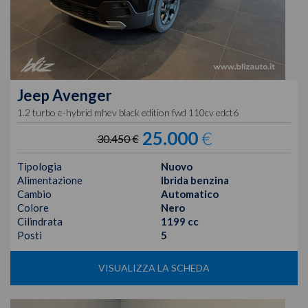
Jeep
Avenger
1.2 turbo e-hybrid mhev black edition fwd 110cv edct6
25.000
€
30.450 €
Tipologia
Nuovo
Alimentazione
Ibrida benzina
Cambio
Automatico
Colore
Nero
Cilindrata
1199 cc
Posti
5
VISUALIZZA LA SCHEDA