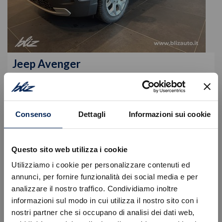
Jeep
Avenger
Mhev My25 Altitude 1.2 100cv Dct Mhev
24.600
€
29.980 €
Consenso
Dettagli
Informazioni sui cookie
Tipologia
Nuovo
Alimentazione
Ibrida benzina
Cambio
Automatico
Questo sito web utilizza i cookie
VISUALIZZA LA SCHEDA
Utilizziamo i cookie per personalizzare contenuti ed
annunci, per fornire funzionalità dei social media e per
analizzare il nostro traffico. Condividiamo inoltre
informazioni sul modo in cui utilizza il nostro sito con i
nostri partner che si occupano di analisi dei dati web,