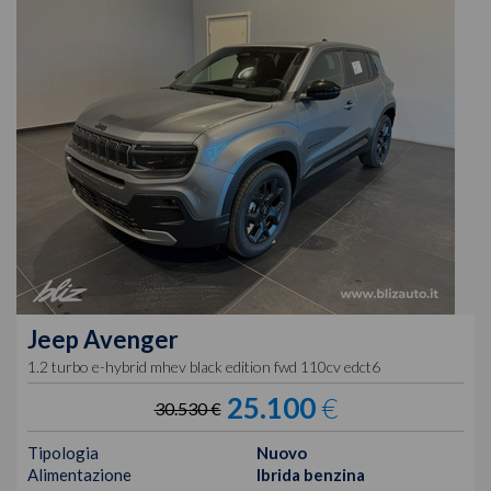
Jeep
Avenger
1.2 turbo e-hybrid mhev black edition fwd 110cv edct6
25.100
€
30.530 €
Tipologia
Nuovo
Alimentazione
Ibrida benzina