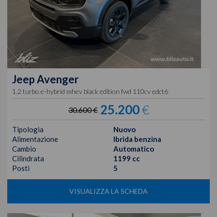
Jeep
Avenger
1.2 turbo e-hybrid mhev black edition fwd 110cv edct6
25.200
€
30.600 €
Tipologia
Nuovo
Alimentazione
Ibrida benzina
Cambio
Automatico
Cilindrata
1199 cc
Posti
5
VISUALIZZA LA SCHEDA