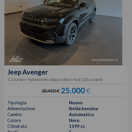
Jeep
Avenger
1.2 turbo e-hybrid mhev black edition fwd 110cv edct6
25.000
€
30.450 €
Tipologia
Nuovo
Alimentazione
Ibrida benzina
Cambio
Automatico
Colore
Nero
Cilindrata
1199 cc