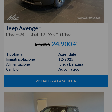
Jeep
Avenger
Mhev My25 Longitude 1.2 100cv Dct Mhev
24.900
€
27.230 €
Tipologia
Aziendale
Immatricolazione
12/2025
Alimentazione
Ibrida benzina
Cambio
Automatico
VISUALIZZA LA SCHEDA