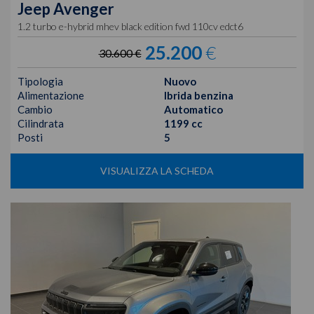
Jeep
Avenger
1.2 turbo e-hybrid mhev black edition fwd 110cv edct6
25.200
€
30.600 €
Tipologia
Nuovo
Alimentazione
Ibrida benzina
Cambio
Automatico
Cilindrata
1199 cc
Posti
5
VISUALIZZA LA SCHEDA