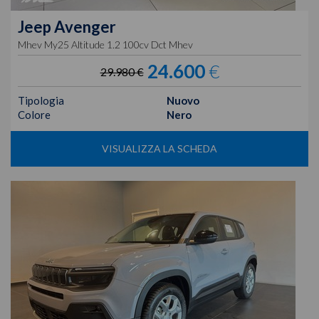
Jeep
Avenger
Mhev My25 Altitude 1.2 100cv Dct Mhev
24.600
€
29.980 €
Tipologia
Nuovo
Colore
Nero
VISUALIZZA LA SCHEDA